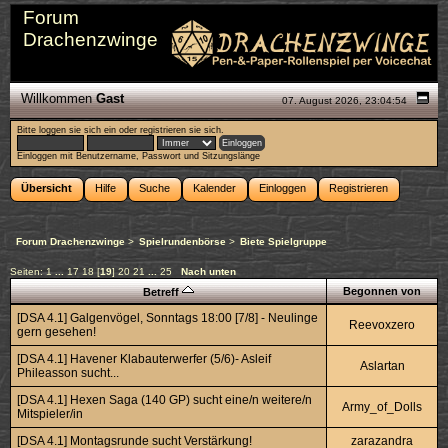
Forum
Drachenzwinge
Willkommen
Gast
07. August 2026, 23:04:54
Bitte
loggen sie sich ein
oder
registrieren sie sich
.
Einloggen mit Benutzername, Passwort und Sitzungslänge
Übersicht
Hilfe
Suche
Kalender
Einloggen
Registrieren
Forum Drachenzwinge
>
Spielrundenbörse
>
Biete Spielgruppe
Seiten:
1
...
17
18
[
19
]
20
21
...
25
Nach unten
Begonnen von
Betreff
[DSA 4.1] Galgenvögel, Sonntags 18:00 [7/8] - Neulinge
Reevoxzero
gern gesehen!
[DSA 4.1] Havener Klabauterwerfer (5/6)- Asleif
Aslartan
Phileasson sucht...
[DSA 4.1] Hexen Saga (140 GP) sucht eine/n weitere/n
Army_of_Dolls
Mitspieler/in
[DSA 4.1] Montagsrunde sucht Verstärkung!
zarazandra