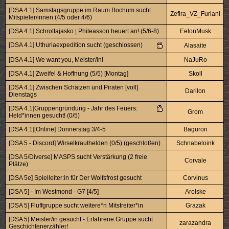
[DSA 4.1] Samstagsgruppe im Raum Bochum sucht
Zefira_VZ_Furlani
Mitspieler/innen (4/5 oder 4/6)
[DSA 4.1] Schrottajasko | Phileasson heuert an! (5/6-8)
EelonMusk
[DSA 4.1] Uthuriaexpedition sucht (geschlossen)
Alasaite
[DSA 4.1] We want you, Meister/in!
NaJuRo
[DSA 4.1] Zweifel & Hoffnung (5/5) [Montag]
Skoll
[DSA 4.1] Zwischen Schätzen und Piraten [voll]
Darilon
Dienstags
[DSA 4.1]Gruppengründung - Jahr des Feuers:
Grom
Held*innen gesucht! (0/5)
[DSA 4.1][Online] Donnerstag 3/4-5
Baguron
[DSA 5 - Discord] Wirselkrauthelden (0/5) (geschloßen)
Schnabeloink
[DSA 5/Diverse] MASPS sucht Verstärkung (2 freie
Corvale
Plätze)
[DSA 5e] Spielleiter:in für Der Wolfsfrost gesucht
Corvinus
[DSA 5] - Im Westmond - G7 [4/5]
Arolske
[DSA 5] Fluffgruppe sucht weitere*n Mitstreiter*in
Grazak
[DSA 5] Meister/in gesucht - Erfahrene Gruppe sucht
zarazandra
Geschichtenerzähler!