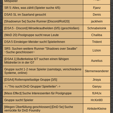
Mitspieler
SR 5: Alles, was zählt (Spieler suche 4/5)
Fjanz
DSA5 SL im Saarland gesucht
Denis
[Shadowrun 5e] Suche Runner [Discord/Roll20]
jackhein
[DSA 5 - Discord] Wirselkrauthelden (0/5) (geschloßen)
Schnabeloink
(WoD 20) Poolgruppe sucht neue Leute
Chaliba
DSA 5 Einsteiger-Meister sucht SpielerInnen
Trident
SR5: Suchen weitere Runner "Shadows over Seattle"
Lizion
~Suche geschlossen~
[DSA4.1] Butterkekse 6/7 suchen einen fähigen
Aurelius
Mitstreiter:in in der G7
Gruppe sucht 1-2 neue Spieler (samstags, verschiedene
Sternenwanderer
Systeme, online)
[DSA4] Rollenspiellastige Gruppe [3/5]
Jiraya
✧˖°Trio sucht DnD Gruppe/ Spielleiter°˖✧
Ganyu
[Mass Effect] Suche Interessenten für Poolgruppe
fUHUx
Gruppe sucht Spieler
Hr.Kiri80
[Wegen Überfüllung geschlossen] [DnD 5e] Suche
AlrikderKleine
verrückte für DnD Foundry