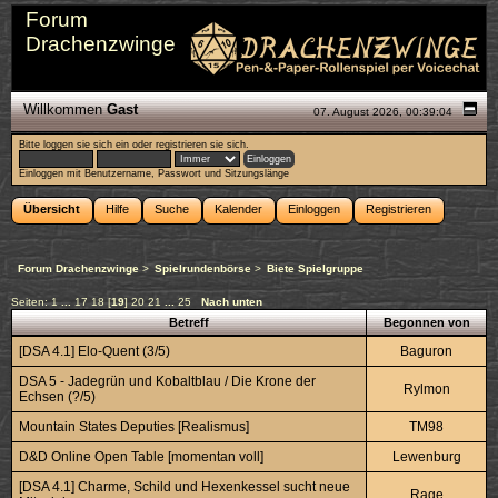
Forum
Drachenzwinge
Willkommen
Gast
07. August 2026, 00:39:04
Bitte
loggen sie sich ein
oder
registrieren sie sich
.
Einloggen mit Benutzername, Passwort und Sitzungslänge
Übersicht
Hilfe
Suche
Kalender
Einloggen
Registrieren
Forum Drachenzwinge
>
Spielrundenbörse
>
Biete Spielgruppe
Seiten:
1
...
17
18
[
19
]
20
21
...
25
Nach unten
Betreff
Begonnen von
[DSA 4.1] Elo-Quent (3/5)
Baguron
DSA 5 - Jadegrün und Kobaltblau / Die Krone der
Rylmon
Echsen (?/5)
Mountain States Deputies [Realismus]
TM98
D&D Online Open Table [momentan voll]
Lewenburg
[DSA 4.1] Charme, Schild und Hexenkessel sucht neue
Rage