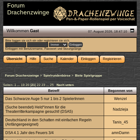
Forum
Drachenzwinge
Willkommen
Gast
07. August 2026, 18:47:10
Bitte
loggen sie sich ein
oder
registrieren sie sich
.
Einloggen mit Benutzername, Passwort und Sitzungslänge
Übersicht
Hilfe
Suche
Kalender
Einloggen
Registrieren
Forum Drachenzwinge
>
Spielrundenbörse
>
Biete Spielgruppe
Seiten:
1
...
19
20
[
21
]
22
23
...
25
Nach unten
Betreff
Begonnen von
Das Schwarze Auge 5 nur 1 bis 2 SpielerInnen
Wenzel
(Suche beendet) Held*innen für die
Nadzieja
Theaterritterkampagne gesucht! (DSA5)
Deutschland in den Schatten mit einfachen Regeln
Tanis_45
(Anfängergeeignet)
DSA 4.1 Jahr des Feuers 3/4
amnDamn