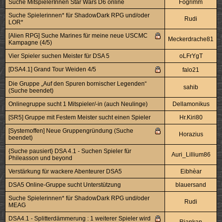
Suche MitspielerInnen Star Wars D6 online
Fogrimm
Suche Spielerinnen* für ShadowDark RPG und/oder
Rudi
LOR*
[Alien RPG] Suche Marines für meine neue USCMC
Meckerdrache81
Kampagne (4/5)
Vier Spieler suchen Meister für DSA 5
oLFrYgT
[DSA4.1] Grand Tour Weiden 4/5
falo21
Die Gruppe „Auf den Spuren bornischer Legenden“
sahib
(Suche beendet)
Onlinegruppe sucht 1 Mitspieler/-in (auch Neulinge)
Dellamonikus
[SR5] Gruppe mit Festem Meister sucht einen Spieler
Hr.Kiri80
[Systemoffen] Neue Gruppengründung (Suche
Horazius
beendet)
{Suche pausiert} DSA 4.1 - Suchen Spieler für
Auri_Lillium86
Phileasson und beyond
Verstärkung für wackere Abenteurer DSA5
Eibhèar
DSA5 Online-Gruppe sucht Unterstützung
blauersand
Suche Spielerinnen* für ShadowDark RPG und/oder
Rudi
MEAG
DSA4.1 - Splitterdämmerung : 1 weiterer Spieler wird
Riankan