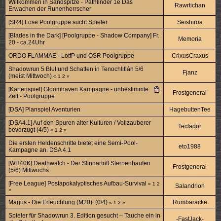
Willkommen in Sandspitze - Pathfinder 1e Das
Rawrtichan
Erwachen der Runenherrscher
[SR4] Lose Poolgruppe sucht Spieler
Seishiroa
[Blades in the Dark] [Poolgruppe - Shadow Company] Fr.
Memoria
20 - ca.24Uhr
ORDO FLAMMAE - LotfP und OSR Poolgruppe
CrixusCraxus
Shadowrun 5 Blut und Schatten in Tenochtitlán 5/6
Fjanz
(meist Mittwoch)
«
1
2
»
[Kartenspiel] Gloomhaven Kampagne - unbestimmte
Frostgeneral
Zeit - Poolgruppe
[DSA] Planspiel Aventurien
HagebuttenTee
[DSA4.1] Auf den Spuren alter Kulturen / Vollzauberer
Teclador
bevorzugt (4/5)
«
1
2
»
Die ersten Heldenschritte bietet eine Semi-Pool-
eto1988
Kampagne an. DSA 4.1
[WH40K] Deathwatch - Der Slinnartrift Sternenhaufen
Frostgeneral
(5/6) Mittwochs
[Free League] Postapokalyptisches Aufbau-Survival
«
1
2
Salandrion
»
Magus - Die Erleuchtung (M20): (0/4)
Rumbaracke
«
1
2
»
Spieler für Shadowrun 3. Edition gesucht – Tauche ein in
-FastJack-