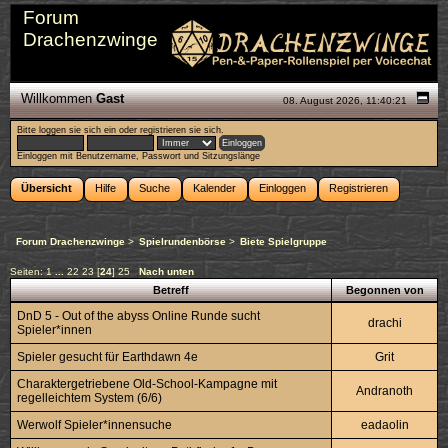
Forum
Drachenzwinge
Willkommen
Gast
08. August 2026, 11:40:21
Bitte
loggen sie sich ein
oder
registrieren sie sich
.
Einloggen mit Benutzername, Passwort und Sitzungslänge
Übersicht
Hilfe
Suche
Kalender
Einloggen
Registrieren
Forum Drachenzwinge
>
Spielrundenbörse
>
Biete Spielgruppe
Seiten:
1
...
22
23
[
24
]
25
Nach unten
Betreff
Begonnen von
DnD 5 - Out of the abyss Online Runde sucht
drachi
Spieler*innen
Spieler gesucht für Earthdawn 4e
Grit
Charaktergetriebene Old-School-Kampagne mit
Andranoth
regelleichtem System (6/6)
Werwolf Spieler*innensuche
eadaolin