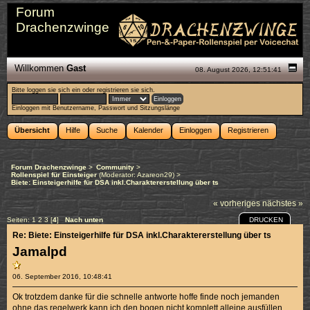
Forum
Drachenzwinge
Willkommen
Gast
08. August 2026, 12:51:41
Bitte
loggen sie sich ein
oder
registrieren sie sich
.
Einloggen mit Benutzername, Passwort und Sitzungslänge
Übersicht
Hilfe
Suche
Kalender
Einloggen
Registrieren
Forum Drachenzwinge
>
Community
>
Rollenspiel für Einsteiger
(Moderator:
Azareon29
) >
Biete: Einsteigerhilfe für DSA inkl.Charaktererstellung über ts
« vorheriges
nächstes »
DRUCKEN
Seiten:
1
2
3
[
4
]
Nach unten
Re: Biete: Einsteigerhilfe für DSA inkl.Charaktererstellung über ts
Jamalpd
06. September 2016, 10:48:41
Ok trotzdem danke für die schnelle antworte hoffe finde noch jemanden
ohne das regelwerk kann ich den bogen nicht komplett alleine ausfüllen