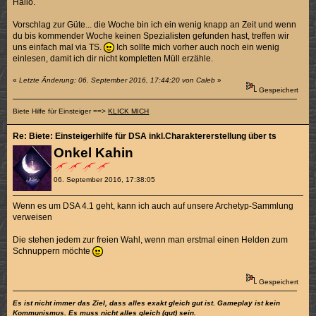
Hallo.
Vorschlag zur Güte... die Woche bin ich ein wenig knapp an Zeit und wenn
du bis kommender Woche keinen Spezialisten gefunden hast, treffen wir
uns einfach mal via TS.
Ich sollte mich vorher auch noch ein wenig
einlesen, damit ich dir nicht kompletten Müll erzähle.
«
Letzte Änderung: 06. September 2016, 17:44:20 von Caleb
»
Gespeichert
Biete Hilfe für Einsteiger ==>
KLICK MICH
Re: Biete: Einsteigerhilfe für DSA inkl.Charaktererstellung über ts
Onkel Kahin
06. September 2016, 17:38:05
Wenn es um DSA 4.1 geht, kann ich auch auf unsere Archetyp-Sammlung
verweisen
Die stehen jedem zur freien Wahl, wenn man erstmal einen Helden zum
Schnuppern möchte
Gespeichert
Es ist nicht immer das Ziel, dass alles exakt gleich gut ist. Gameplay ist kein
Kommunismus. Es muss nicht alles gleich (gut) sein.