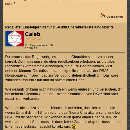
oder ?
Gespeichert
Re: Biete: Einsteigerhilfe für DSA inkl.Charaktererstellung über ts
Caleb
06. September 2016,
10:56:32
Du brauchst das Regelwerk, um dir einen Charakter selbst zu bauen,
korrekt. Denn das musst du eben regelkonform erledigen. Es gibt aber
(hoffentlich) vorgefertigte Archetypen, die du zu Beginn einfach wirst
nehmen können. Die müssten dann eigentlich auch auf der DSA5
Homepage zum Download zur Verfügung stehen (hoffentlich). Das wäre
zumindest mal ein Start und du hättest einen Char.
Wie gesagt: ich kann mich natürlich ein wenig einlesen und versuchen, dir
bei deinem Dilemma zu helfen... meine Kenntnisee von DSA5 sind aber
quasi nicht vorhanden.
Wenn es nicht allzu sehr eilt, könnte ich anbieten, dass ich mir mal ein
wenig Zeit mit dir im TS nehme und das Thema Charaktererschaffung bei
DSA5 mit dir bespreche. Wir können auch gerne einen Char bauen. Ich
weise aber darauf hin, dass ich dann keine Garantie abgebe, dass der zum
Einen regeltechnisch absolut korrekt wird.