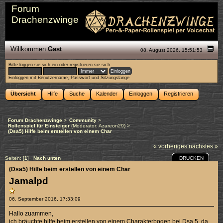
Forum
Drachenzwinge
Willkommen
Gast
08. August 2026, 15:51:53
Bitte
loggen sie sich ein
oder
registrieren sie sich
.
Einloggen mit Benutzername, Passwort und Sitzungslänge
Übersicht
Hilfe
Suche
Kalender
Einloggen
Registrieren
Forum Drachenzwinge
>
Community
>
Rollenspiel für Einsteiger
(Moderator:
Azareon29
) >
(Dsa5) Hilfe beim erstellen von einem Char
« vorheriges
nächstes »
DRUCKEN
Seiten: [
1
]
Nach unten
(Dsa5) Hilfe beim erstellen von einem Char
Jamalpd
06. September 2016, 17:33:09
Hallo zuammen,
ich bräuchte hilfe beim erstellen von einem Charakterbogen bei Dsa 5, da