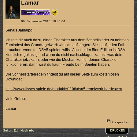
Lamar
06. September 2016, 18:44:04
Servus Jamalpd,
Ich rate dir auch dazu, einen Charakter aus dem Schnellstarter zu nehmen.
Zumindest das Grundregelwerk wirst du auf längere Sicht auf jeden Fall
brauchen, wenn du DSA5 spielen willst. Auch in der 5ten Edition ist DSA
ziemlich regellastig und wenn du nicht nachschlagen kannst, was dein
Charakter jetzt kann, oder wie die Mechaniken für deinen Charakter
funktionieren, dann wirst du kaum Freude beim Spielen haben.
Die Schnellstarterregeln findest du auf dieser Seite zum kostenlosen
Download:
http://www.ulisses-spiele.de/produkte/1108/dsa5-regelwerk-hardcover/
viele Grüsse,
Lamar
Gespeichert
DRUCKEN
Seiten: [
1
]
Nach oben