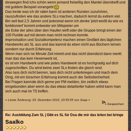
deswegen find ichs schön wenn jemand freiwillig den Mantel überstreift und
mit gutdem Beispiel vorangeht
Das beste was ich dir raten kann ist anderen Runden zuzuhören,
rauszufinden wie das andere SLs machen, dadurch lernst du extrem viel.
Bin seit fast 2,5 Jahren und jedesmal wenn ich denke 'jetzt weißt du wie es
funktioniert' kommt entweder ein Mitspieler um
die Ecke der alles über den Haufen wirft oder die Gruppe bringt einen der
100 Punkte auf mit denen man nicht rechnen konnte.
Improvisation und Sozialkompetenz machen einen Großteil des täglichen
Handwerks als SL aus und das kannst du eben nicht aus Büchern lernen
sondern nur durch Erfahrung.
Wenn man sich ne Minute Zeit nimmt und das nicht überstürzt dann merkt
man das das kein Hexenwerk ist,
es ist ein Handwerk und wie jedes Handwerk ist es hochgradig auf dich
zugeschnitten. Du wirst keine zwei SLs finden die gleich sind.
Also lass dich nicht beirren, lass dich nicht unterkriegen und mach dein
Ding, mit ein bisschen Erfahrung kommt auch die Selbstsicherheit.
Bei Fragen kannste dich gerne per PM melden, bin zeitlich etwas
eingebunden aber wenn du das etwas detailierter haben willst kann man
sich auch mal im TS treffen.
«
Letzte Änderung: 03. Dezember 2016, 23:55:55 von Saap
»
Gespeichert
Re: Ausbildung Zum SL | Gibt es SL für Dsa die mir das leiten bei bringen k
Saalko