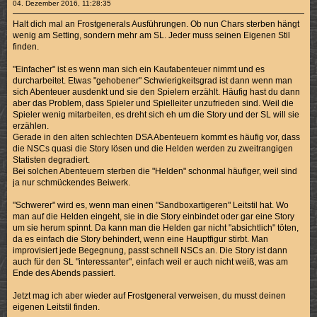
04. Dezember 2016, 11:28:35
Halt dich mal an Frostgenerals Ausführungen. Ob nun Chars sterben hängt
wenig am Setting, sondern mehr am SL. Jeder muss seinen Eigenen Stil
finden.
"Einfacher" ist es wenn man sich ein Kaufabenteuer nimmt und es
durcharbeitet. Etwas "gehobener" Schwierigkeitsgrad ist dann wenn man
sich Abenteuer ausdenkt und sie den Spielern erzählt. Häufig hast du dann
aber das Problem, dass Spieler und Spielleiter unzufrieden sind. Weil die
Spieler wenig mitarbeiten, es dreht sich eh um die Story und der SL will sie
erzählen.
Gerade in den alten schlechten DSA Abenteuern kommt es häufig vor, dass
die NSCs quasi die Story lösen und die Helden werden zu zweitrangigen
Statisten degradiert.
Bei solchen Abenteuern sterben die "Helden" schonmal häufiger, weil sind
ja nur schmückendes Beiwerk.
"Schwerer" wird es, wenn man einen "Sandboxartigeren" Leitstil hat. Wo
man auf die Helden eingeht, sie in die Story einbindet oder gar eine Story
um sie herum spinnt. Da kann man die Helden gar nicht "absichtlich" töten,
da es einfach die Story behindert, wenn eine Hauptfigur stirbt. Man
improvisiert jede Begegnung, passt schnell NSCs an. Die Story ist dann
auch für den SL "interessanter", einfach weil er auch nicht weiß, was am
Ende des Abends passiert.
Jetzt mag ich aber wieder auf Frostgeneral verweisen, du musst deinen
eigenen Leitstil finden.