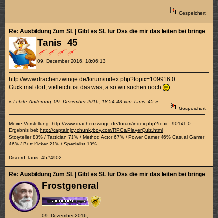
Gespeichert
Re: Ausbildung Zum SL | Gibt es SL für Dsa die mir das leiten bei bringen k
Tanis_45
09. Dezember 2016, 18:06:13
http://www.drachenzwinge.de/forum/index.php?topic=109916.0
Guck mal dort, vielleicht ist das was, also wir suchen noch
«
Letzte Änderung: 09. Dezember 2016, 18:54:43 von Tanis_45
»
Gespeichert
Meine Vorstellung:
http://www.drachenzwinge.de/forum/index.php?topic=90141.0
Ergebnis bei:
http://captainjoy.chunkyboy.com/RPGs/PlayerQuiz.html
Storyteller 83% / Tactician 71% / Method Actor 67% / Power Gamer 46% Casual Gamer
46% / Butt Kicker 21% / Specialist 13%
Discord Tanis_45#4902
Re: Ausbildung Zum SL | Gibt es SL für Dsa die mir das leiten bei bringen k
Frostgeneral
09. Dezember 2016,