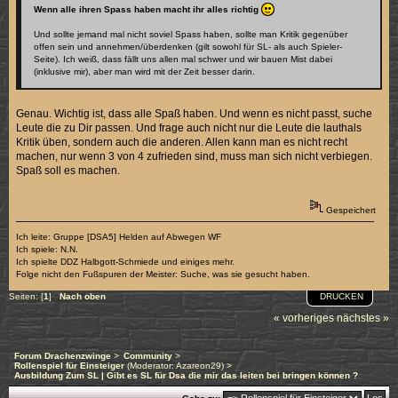
Wenn alle ihren Spass haben macht ihr alles richtig
Und sollte jemand mal nicht soviel Spass haben, sollte man Kritik gegenüber
offen sein und annehmen/überdenken (gilt sowohl für SL- als auch Spieler-
Seite). Ich weiß, dass fällt uns allen mal schwer und wir bauen Mist dabei
(inklusive mir), aber man wird mit der Zeit besser darin.
Genau. Wichtig ist, dass alle Spaß haben. Und wenn es nicht passt, suche
Leute die zu Dir passen. Und frage auch nicht nur die Leute die lauthals
Kritik üben, sondern auch die anderen. Allen kann man es nicht recht
machen, nur wenn 3 von 4 zufrieden sind, muss man sich nicht verbiegen.
Spaß soll es machen.
Gespeichert
Ich leite: Gruppe [DSA5] Helden auf Abwegen WF
Ich spiele: N.N.
Ich spielte DDZ Halbgott-Schmiede und einiges mehr.
Folge nicht den Fußspuren der Meister: Suche, was sie gesucht haben.
DRUCKEN
Seiten: [
1
]
Nach oben
« vorheriges
nächstes »
Forum Drachenzwinge
>
Community
>
Rollenspiel für Einsteiger
(Moderator:
Azareon29
) >
Ausbildung Zum SL | Gibt es SL für Dsa die mir das leiten bei bringen können ?