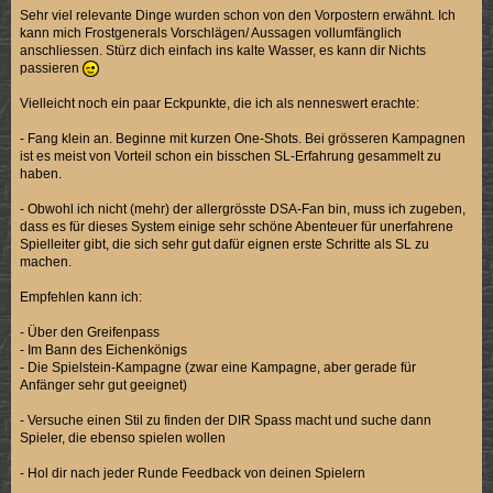
Sehr viel relevante Dinge wurden schon von den Vorpostern erwähnt. Ich
kann mich Frostgenerals Vorschlägen/ Aussagen vollumfänglich
anschliessen. Stürz dich einfach ins kalte Wasser, es kann dir Nichts
passieren
Vielleicht noch ein paar Eckpunkte, die ich als nenneswert erachte:
- Fang klein an. Beginne mit kurzen One-Shots. Bei grösseren Kampagnen
ist es meist von Vorteil schon ein bisschen SL-Erfahrung gesammelt zu
haben.
- Obwohl ich nicht (mehr) der allergrösste DSA-Fan bin, muss ich zugeben,
dass es für dieses System einige sehr schöne Abenteuer für unerfahrene
Spielleiter gibt, die sich sehr gut dafür eignen erste Schritte als SL zu
machen.
Empfehlen kann ich:
- Über den Greifenpass
- Im Bann des Eichenkönigs
- Die Spielstein-Kampagne (zwar eine Kampagne, aber gerade für
Anfänger sehr gut geeignet)
- Versuche einen Stil zu finden der DIR Spass macht und suche dann
Spieler, die ebenso spielen wollen
- Hol dir nach jeder Runde Feedback von deinen Spielern