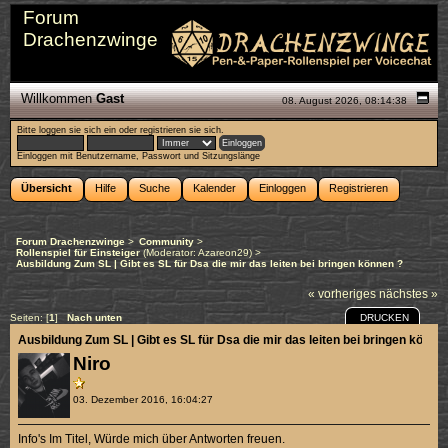
Forum
Drachenzwinge
Willkommen
Gast
08. August 2026, 08:14:38
Bitte
loggen sie sich ein
oder
registrieren sie sich
.
Einloggen mit Benutzername, Passwort und Sitzungslänge
Übersicht
Hilfe
Suche
Kalender
Einloggen
Registrieren
Forum Drachenzwinge
>
Community
>
Rollenspiel für Einsteiger
(Moderator:
Azareon29
) >
Ausbildung Zum SL | Gibt es SL für Dsa die mir das leiten bei bringen können ?
« vorheriges
nächstes »
DRUCKEN
Seiten: [
1
]
Nach unten
Ausbildung Zum SL | Gibt es SL für Dsa die mir das leiten bei bringen könne
Niro
03. Dezember 2016, 16:04:27
Info's Im Titel, Würde mich über Antworten freuen.