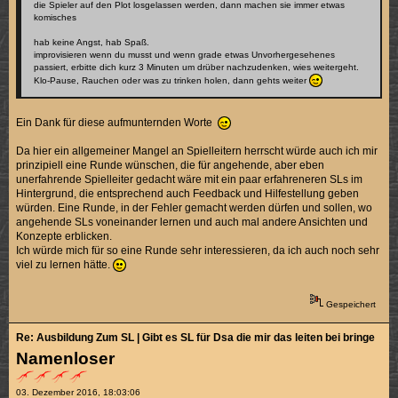
die Spieler auf den Plot losgelassen werden, dann machen sie immer etwas
komisches
hab keine Angst, hab Spaß.
improvisieren wenn du musst und wenn grade etwas Unvorhergesehenes
passiert, erbitte dich kurz 3 Minuten um drüber nachzudenken, wies weitergeht.
Klo-Pause, Rauchen oder was zu trinken holen, dann gehts weiter
Ein Dank für diese aufmunternden Worte
Da hier ein allgemeiner Mangel an Spielleitern herrscht würde auch ich mir
prinzipiell eine Runde wünschen, die für angehende, aber eben
unerfahrende Spielleiter gedacht wäre mit ein paar erfahreneren SLs im
Hintergrund, die entsprechend auch Feedback und Hilfestellung geben
würden. Eine Runde, in der Fehler gemacht werden dürfen und sollen, wo
angehende SLs voneinander lernen und auch mal andere Ansichten und
Konzepte erblicken.
Ich würde mich für so eine Runde sehr interessieren, da ich auch noch sehr
viel zu lernen hätte.
Gespeichert
Re: Ausbildung Zum SL | Gibt es SL für Dsa die mir das leiten bei bringen k
Namenloser
03. Dezember 2016, 18:03:06