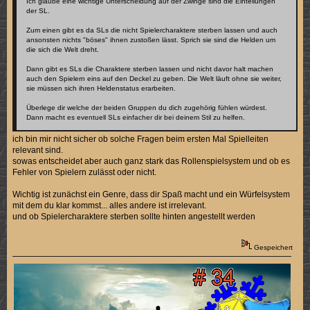
Ich glaube eine wichtige Unterscheidung auf der Zwinge sind die Einteilungen
der SL.
Zum einen gibt es da SLs die nicht Spielercharaktere sterben lassen und auch
ansonsten nichts "böses" ihnen zustoßen lässt. Sprich sie sind die Helden um
die sich die Welt dreht.
Dann gibt es SLs die Charaktere sterben lassen und nicht davor halt machen
auch den Spielern eins auf den Deckel zu geben. Die Welt läuft ohne sie weiter,
sie müssen sich ihren Heldenstatus erarbeiten.
Überlege dir welche der beiden Gruppen du dich zugehörig fühlen würdest.
Dann macht es eventuell SLs einfacher dir bei deinem Stil zu helfen.
ich bin mir nicht sicher ob solche Fragen beim ersten Mal Spielleiten
relevant sind.
sowas entscheidet aber auch ganz stark das Rollenspielsystem und ob es
Fehler von Spielern zulässt oder nicht.
Wichtig ist zunächst ein Genre, dass dir Spaß macht und ein Würfelsystem
mit dem du klar kommst... alles andere ist irrelevant.
und ob Spielercharaktere sterben sollte hinten angestellt werden
Gespeichert