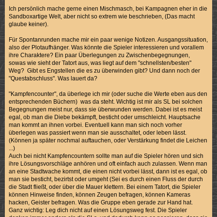
Ich persönlich mache gerne einen Mischmasch, bei Kampagnen eher in die
Sandboxartige Welt, aber nicht so extrem wie beschrieben, (Das macht
glaube keiner).
Für Spontanrunden mache mir ein paar wenige Notizen. Ausgangssituation,
also der Plotaufhänger. Was könnte die Spieler interessieren und vorallem
ihre Charaktere? Ein paar Überlegungen zu Zwischenbegegnungen,
sowas wie sieht der Tatort aus, was liegt auf dem "schnellsten/besten"
Weg? Gibt es Engstellen die es zu überwinden gibt? Und dann noch der
"Questabschluss". Was lauert da?
"Kampfencounter", da überlege ich mir (oder suche die Werte eben aus den
entsprechenden Büchern) was da steht. Wichtig ist mir als SL bei solchen
Begegnungen meist nur, dass sie überwunden werden. Dabei ist es meist
egal, ob man die Diebe bekämpft, besticht oder umschleicht. Hauptsache
man kommt an ihnen vorbei. Eventuell kann man sich noch vorher
überlegen was passiert wenn man sie ausschaltet, oder leben lässt.
(Können ja später nochmal auftauchen, oder Verstärkung findet die Leichen
...)
Auch bei nicht Kampfencountern sollte man auf die Spieler hören und sich
ihre Lösungsvorschläge anhören und oft einfach auch zulassen. Wenn man
an eine Stadtwache kommt, die einen nicht vorbei lässt, dann ist es egal, ob
man sie besticht, bezirtst oder umgeht (Sei es durch einen Fluss der durch
die Stadt fließt, oder über die Mauer klettern. Bei einem Tatort, die Spieler
können Hinweise finden, können Zeugen befragen, können Kameras
hacken, Geister befragen. Was die Gruppe eben gerade zur Hand hat.
Ganz wichtig: Leg dich nicht auf einen Lösungsweg fest. Die Spieler