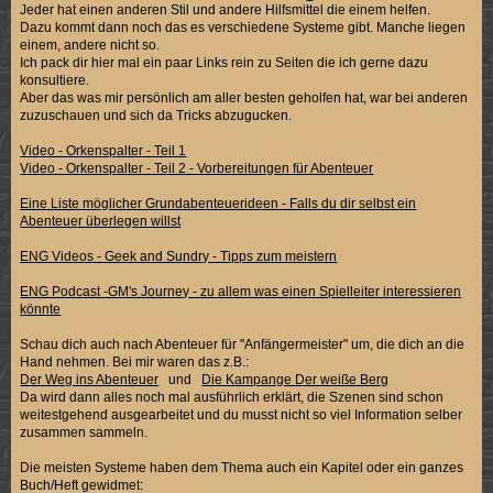
Jeder hat einen anderen Stil und andere Hilfsmittel die einem helfen.
Dazu kommt dann noch das es verschiedene Systeme gibt. Manche liegen
einem, andere nicht so.
Ich pack dir hier mal ein paar Links rein zu Seiten die ich gerne dazu
konsultiere.
Aber das was mir persönlich am aller besten geholfen hat, war bei anderen
zuzuschauen und sich da Tricks abzugucken.
Video - Orkenspalter - Teil 1
Video - Orkenspalter - Teil 2 - Vorbereitungen für Abenteuer
Eine Liste möglicher Grundabenteuerideen - Falls du dir selbst ein
Abenteuer überlegen willst
ENG Videos - Geek and Sundry - Tipps zum meistern
ENG Podcast -GM's Journey - zu allem was einen Spielleiter interessieren
könnte
Schau dich auch nach Abenteuer für "Anfängermeister" um, die dich an die
Hand nehmen. Bei mir waren das z.B.:
Der Weg ins Abenteuer
und
Die Kampange Der weiße Berg
Da wird dann alles noch mal ausführlich erklärt, die Szenen sind schon
weitestgehend ausgearbeitet und du musst nicht so viel Information selber
zusammen sammeln.
Die meisten Systeme haben dem Thema auch ein Kapitel oder ein ganzes
Buch/Heft gewidmet: