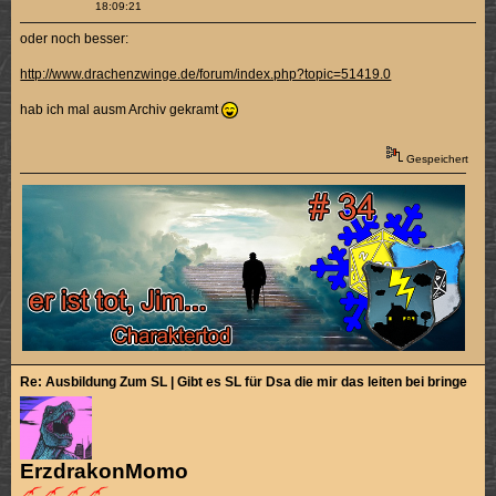
18:09:21
oder noch besser:
http://www.drachenzwinge.de/forum/index.php?topic=51419.0
hab ich mal ausm Archiv gekramt
Gespeichert
Re: Ausbildung Zum SL | Gibt es SL für Dsa die mir das leiten bei bringen k
ErzdrakonMomo