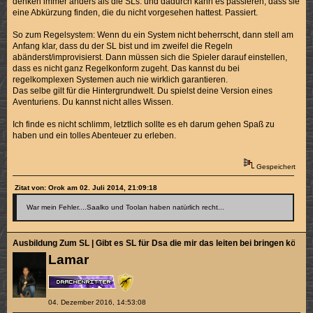
denken immer anders als die SLs. und dadurch kann es passieren, dass sie
eine Abkürzung finden, die du nicht vorgesehen hattest. Passiert.
So zum Regelsystem: Wenn du ein System nicht beherrscht, dann stell am
Anfang klar, dass du der SL bist und im zweifel die Regeln
abänderst/improvisierst. Dann müssen sich die Spieler darauf einstellen,
dass es nicht ganz Regelkonform zugeht. Das kannst du bei
regelkomplexen Systemen auch nie wirklich garantieren.
Das selbe gilt für die Hintergrundwelt. Du spielst deine Version eines
Aventuriens. Du kannst nicht alles Wissen.
Ich finde es nicht schlimm, letztlich sollte es eh darum gehen Spaß zu
haben und ein tolles Abenteuer zu erleben.
Gespeichert
Zitat von: Orok am 02. Juli 2014, 21:09:18
War mein Fehler....Saalko und Toolan haben natürlich recht...
Ausbildung Zum SL | Gibt es SL für Dsa die mir das leiten bei bringen könne
Lamar
04. Dezember 2016, 14:53:08