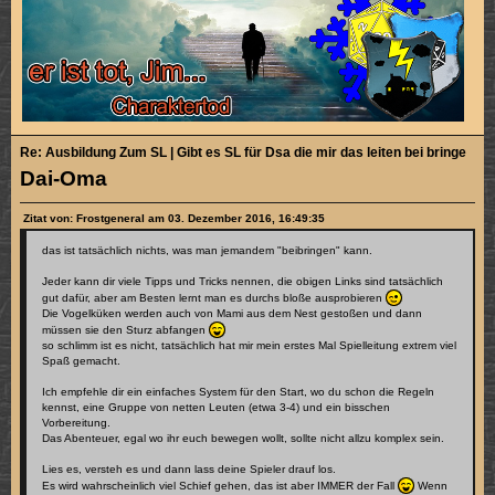
Re: Ausbildung Zum SL | Gibt es SL für Dsa die mir das leiten bei bringen k
Dai-Oma
Zitat von: Frostgeneral am 03. Dezember 2016, 16:49:35
das ist tatsächlich nichts, was man jemandem "beibringen" kann.
Jeder kann dir viele Tipps und Tricks nennen, die obigen Links sind tatsächlich
gut dafür, aber am Besten lernt man es durchs bloße ausprobieren
Die Vogelküken werden auch von Mami aus dem Nest gestoßen und dann
müssen sie den Sturz abfangen
so schlimm ist es nicht, tatsächlich hat mir mein erstes Mal Spielleitung extrem viel
Spaß gemacht.
Ich empfehle dir ein einfaches System für den Start, wo du schon die Regeln
kennst, eine Gruppe von netten Leuten (etwa 3-4) und ein bisschen
Vorbereitung.
Das Abenteuer, egal wo ihr euch bewegen wollt, sollte nicht allzu komplex sein.
Lies es, versteh es und dann lass deine Spieler drauf los.
Es wird wahrscheinlich viel Schief gehen, das ist aber IMMER der Fall
Wenn