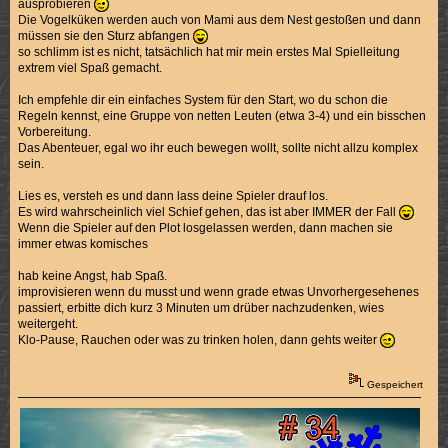
ausprobieren
Die Vogelküken werden auch von Mami aus dem Nest gestoßen und dann
müssen sie den Sturz abfangen
so schlimm ist es nicht, tatsächlich hat mir mein erstes Mal Spielleitung
extrem viel Spaß gemacht.
Ich empfehle dir ein einfaches System für den Start, wo du schon die
Regeln kennst, eine Gruppe von netten Leuten (etwa 3-4) und ein bisschen
Vorbereitung.
Das Abenteuer, egal wo ihr euch bewegen wollt, sollte nicht allzu komplex
sein.
Lies es, versteh es und dann lass deine Spieler drauf los.
Es wird wahrscheinlich viel Schief gehen, das ist aber IMMER der Fall
Wenn die Spieler auf den Plot losgelassen werden, dann machen sie
immer etwas komisches
hab keine Angst, hab Spaß.
improvisieren wenn du musst und wenn grade etwas Unvorhergesehenes
passiert, erbitte dich kurz 3 Minuten um drüber nachzudenken, wies
weitergeht.
Klo-Pause, Rauchen oder was zu trinken holen, dann gehts weiter
Gespeichert