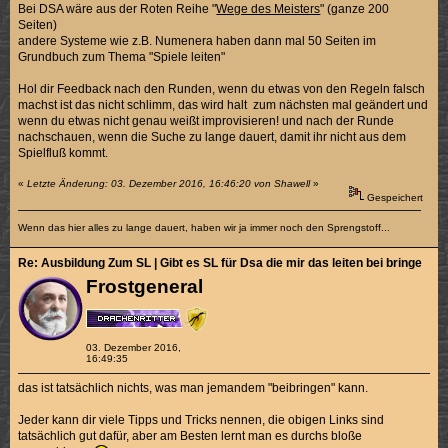
Bei DSA wäre aus der Roten Reihe "
Wege des Meisters
" (ganze 200
Seiten)
andere Systeme wie z.B. Numenera haben dann mal 50 Seiten im
Grundbuch zum Thema "Spiele leiten"
Hol dir Feedback nach den Runden, wenn du etwas von den Regeln falsch
machst ist das nicht schlimm, das wird halt zum nächsten mal geändert und
wenn du etwas nicht genau weißt improvisieren! und nach der Runde
nachschauen, wenn die Suche zu lange dauert, damit ihr nicht aus dem
Spielfluß kommt.
«
Letzte Änderung: 03. Dezember 2016, 16:46:20 von Shawell
»
Gespeichert
Wenn das hier alles zu lange dauert, haben wir ja immer noch den Sprengstoff...
Re: Ausbildung Zum SL | Gibt es SL für Dsa die mir das leiten bei bringen k
Frostgeneral
03. Dezember 2016,
16:49:35
das ist tatsächlich nichts, was man jemandem "beibringen" kann.
Jeder kann dir viele Tipps und Tricks nennen, die obigen Links sind
tatsächlich gut dafür, aber am Besten lernt man es durchs bloße