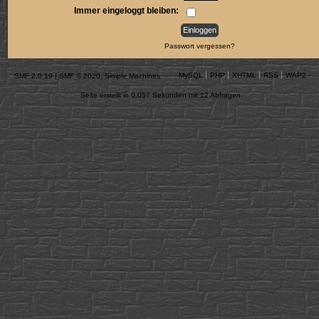
Immer eingeloggt bleiben:
Passwort vergessen?
MySQL
PHP
XHTML
RSS
WAP2
SMF 2.0.19
|
SMF © 2020
,
Simple Machines
Seite erstellt in 0.057 Sekunden mit 12 Abfragen.