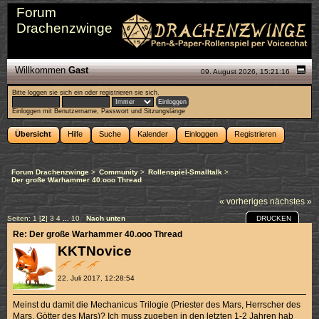
Forum
Drachenzwinge
Willkommen
Gast
09. August 2026, 15:21:16
Bitte
loggen sie sich ein
oder
registrieren sie sich
.
Einloggen mit Benutzername, Passwort und Sitzungslänge
Übersicht
Hilfe
Suche
Kalender
Einloggen
Registrieren
Forum Drachenzwinge
>
Community
>
Rollenspiel-Smalltalk
>
Der große Warhammer 40.ooo Thread
« vorheriges
nächstes »
DRUCKEN
Seiten:
1
[
2
]
3
4
...
10
Nach unten
Re: Der große Warhammer 40.ooo Thread
KKTNovice
22. Juli 2017, 12:28:54
Meinst du damit die Mechanicus Trilogie (Priester des Mars, Herrscher des
Mars, Götter des Mars)? Ich muss zugeben in den letzten 1-2 Jahren hab