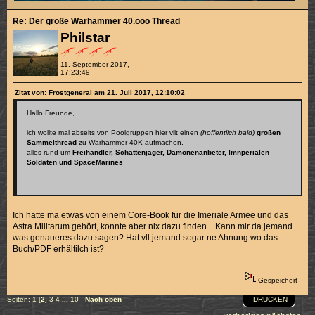
Re: Der große Warhammer 40.ooo Thread
Philstar
11. September 2017,
17:23:49
Zitat von: Frostgeneral am 21. Juli 2017, 12:10:02
Hallo Freunde,
ich wollte mal abseits von Poolgruppen hier vllt einen
(hoffentlich bald)
großen
Sammelthread
zu Warhammer 40K aufmachen.
alles rund um
Freihändler, Schattenjäger, Dämonenanbeter, Imnperialen
Soldaten und SpaceMarines
Ich hatte ma etwas von einem Core-Book für die Imeriale Armee und das
Astra Militarum gehört, konnte aber nix dazu finden... Kann mir da jemand
was genaueres dazu sagen? Hat vll jemand sogar ne Ahnung wo das
Buch/PDF erhältilch ist?
Gespeichert
DRUCKEN
Seiten:
1
[
2
]
3
4
...
10
Nach oben