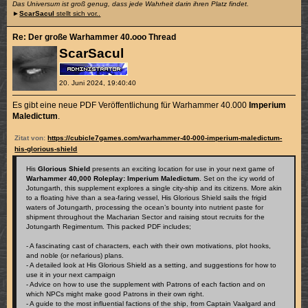
Das Universum ist groß genug, dass jede Wahrheit darin ihren Platz findet.
►
ScarSacul
stellt sich vor..
Re: Der große Warhammer 40.ooo Thread
ScarSacul
20. Juni 2024, 19:40:40
Es gibt eine neue PDF Veröffentlichung für Warhammer 40.000
Imperium
Maledictum
.
Zitat von:
https://cubicle7games.com/warhammer-40-000-imperium-maledictum-
his-glorious-shield
His
Glorious Shield
presents an exciting location for use in your next game of
Warhammer 40,000 Roleplay: Imperium Maledictum
. Set on the icy world of
Jotungarth, this supplement explores a single city-ship and its citizens. More akin
to a floating hive than a sea-faring vessel, His Glorious Shield sails the frigid
waters of Jotungarth, processing the ocean’s bounty into nutrient paste for
shipment throughout the Macharian Sector and raising stout recruits for the
Jotungarth Regimentum. This packed PDF includes;
- A fascinating cast of characters, each with their own motivations, plot hooks,
and noble (or nefarious) plans.
- A detailed look at His Glorious Shield as a setting, and suggestions for how to
use it in your next campaign
- Advice on how to use the supplement with Patrons of each faction and on
which NPCs might make good Patrons in their own right.
- A guide to the most influential factions of the ship, from Captain Vaalgard and