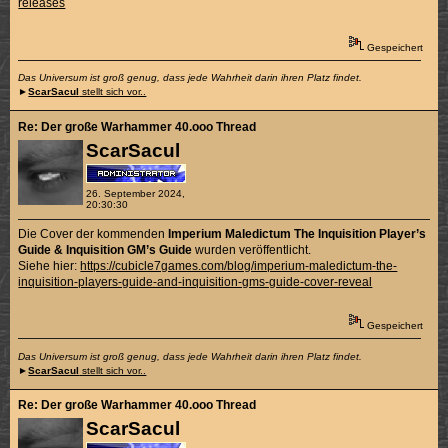
releases
Gespeichert
Das Universum ist groß genug, dass jede Wahrheit darin ihren Platz findet.
►
ScarSacul
stellt sich vor..
Re: Der große Warhammer 40.ooo Thread
ScarSacul
26. September 2024,
20:30:30
Die Cover der kommenden
Imperium Maledictum The Inquisition Player’s
Guide & Inquisition GM’s Guide
wurden veröffentlicht.
Siehe hier:
https://cubicle7games.com/blog/imperium-maledictum-the-
inquisition-players-guide-and-inquisition-gms-guide-cover-reveal
Gespeichert
Das Universum ist groß genug, dass jede Wahrheit darin ihren Platz findet.
►
ScarSacul
stellt sich vor..
Re: Der große Warhammer 40.ooo Thread
ScarSacul