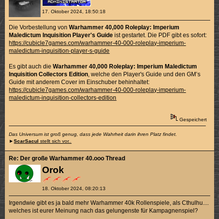
17. Oktober 2024, 18:50:18
Die Vorbestellung von
Warhammer 40,000 Roleplay: Imperium
Maledictum Inquisition Player's Guide
ist gestartet. Die PDF gibt es sofort:
https://cubicle7games.com/warhammer-40-000-roleplay-imperium-
maledictum-inquisition-player-s-guide
Es gibt auch die
Warhammer 40,000 Roleplay: Imperium Maledictum
Inquisition Collectors Edition
, welche den Player's Guide und den GM’s
Guide mit anderem Cover im Einschuber behinhaltet:
https://cubicle7games.com/warhammer-40-000-roleplay-imperium-
maledictum-inquisition-collectors-edition
Gespeichert
Das Universum ist groß genug, dass jede Wahrheit darin ihren Platz findet.
►
ScarSacul
stellt sich vor..
Re: Der große Warhammer 40.ooo Thread
Orok
18. Oktober 2024, 08:20:13
Irgendwie gibt es ja bald mehr Warhammer 40k Rollenspiele, als Cthulhu....
welches ist eurer Meinung nach das gelungenste für Kampagnenspiel?