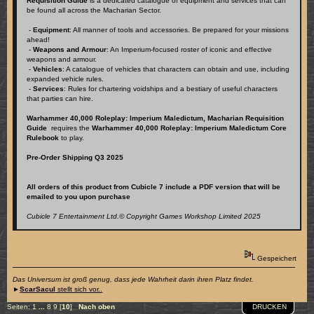
Requisition Guide
is a dedicated catalogue of equipment and services that can
be found all across the Macharian Sector.
-
Equipment
: All manner of tools and accessories. Be prepared for your missions
ahead!
-
Weapons and Armour
: An Imperium-focused roster of iconic and effective
weapons and armour.
-
Vehicles
: A catalogue of vehicles that characters can obtain and use, including
expanded vehicle rules.
-
Services
: Rules for chartering voidships and a bestiary of useful characters
that parties can hire.
Warhammer 40,000 Roleplay: Imperium Maledictum, Macharian Requisition
Guide
requires the
Warhammer 40,000 Roleplay: Imperium Maledictum Core
Rulebook
to play.
Pre-Order Shipping Q3 2025
All orders of this product from Cubicle 7 include a PDF version that will be
emailed to you upon purchase
Cubicle 7 Entertainment Ltd.© Copyright Games Workshop Limited 2025
Gespeichert
Das Universum ist groß genug, dass jede Wahrheit darin ihren Platz findet.
►
ScarSacul
stellt sich vor..
DRUCKEN
Seiten:
1
...
8
9
[
10
]
Nach oben