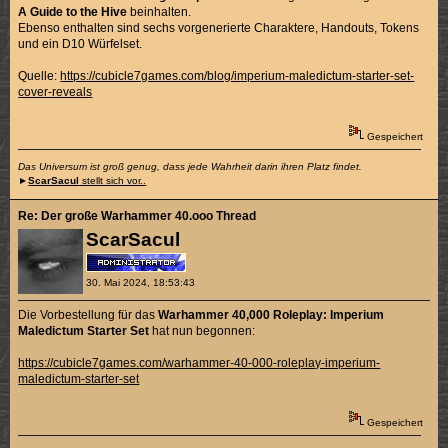
A Guide to the Hive
beinhalten.
Ebenso enthalten sind sechs vorgenerierte Charaktere, Handouts, Tokens
und ein D10 Würfelset.
Quelle:
https://cubicle7games.com/blog/imperium-maledictum-starter-set-
cover-reveals
Gespeichert
Das Universum ist groß genug, dass jede Wahrheit darin ihren Platz findet.
►
ScarSacul
stellt sich vor..
Re: Der große Warhammer 40.ooo Thread
ScarSacul
30. Mai 2024, 18:53:43
Die Vorbestellung für das
Warhammer 40,000 Roleplay: Imperium
Maledictum Starter Set
hat nun begonnen:
https://cubicle7games.com/warhammer-40-000-roleplay-imperium-
maledictum-starter-set
Gespeichert