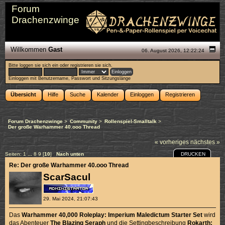
Forum
Drachenzwinge
Willkommen
Gast
06. August 2026, 12:22:24
Bitte
loggen sie sich ein
oder
registrieren sie sich
.
Einloggen mit Benutzername, Passwort und Sitzungslänge
Übersicht
Hilfe
Suche
Kalender
Einloggen
Registrieren
Forum Drachenzwinge
>
Community
>
Rollenspiel-Smalltalk
>
Der große Warhammer 40.ooo Thread
« vorheriges
nächstes »
DRUCKEN
Seiten:
1
...
8
9
[
10
]
Nach unten
Re: Der große Warhammer 40.ooo Thread
ScarSacul
29. Mai 2024, 21:07:43
Das
Warhammer 40,000 Roleplay: Imperium Maledictum Starter Set
wird
das Abenteuer
The Blazing Seraph
und die Settingbeschreibung
Rokarth: