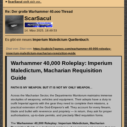
►
ScarSacul
stellt sich vor..
Re: Der große Warhammer 40.ooo Thread
ScarSacul
14. März 2025, 18:49:53
Es gibt ein neues
Imperium Maledictum Quellenbuch
:
Zitat von: Zitat von:
https://cubicle7games.com/warhammer-40-000-roleplay-
imperium-maledictum-macharian-requisition-guide
Warhammer 40,000 Roleplay: Imperium
Maledictum, Macharian Requisition
Guide
FAITH IS MY WEAPON. BUT IT IS NOT MY ONLY WEAPON…
Across the Macharian Sector, the Departmento Munitorum maintains immense
stockpiles of weaponry, vehicles and equipment. Their adepts have a duty to
outfit Imperial agents with the gear they need to complete their missions, a
practical extension of the God-Emperor’s will. They account for every firearm,
blade and bullet with reverence and propriety — in return, they ask for proper
authorisations, up-to-date permits, and precisely filled requisition forms.
The
Warhammer 40,000 Roleplay: Imperium Maledictum, Macharian