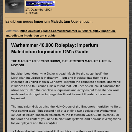
17. Dezember 2024,
17:46:46
Es gibt ein neues
Imperium Maledictum
Quellenbuch:
Zitat von:
https://cubicle7games.com/warhammer-40-000-roleplay-imperium-
maledictum-inquisition-gm-s-guide
Warhammer 40,000 Roleplay: Imperium
Maledictum Inquisition GM's Guide
THE MACHARIAN SECTOR BURNS; THE HERESIES MACHARIA ARE IN
MOTION!
Inquisitor Lord Hieronymo Drake is dead. Much like the sector itself, the
Macharian Inquisition is in disarray — but one Inquisitor has risen to the
challenge of uniting them in Conclave. Beyond the countless heretics, daemonic
influences and foul xenos lurks a threat that, left unchecked, could consume the
whole sector. Can the conclave’s Inquisitors and acolytes put their shadow wars
aside and work together to purge this threat before it threatens the entire
Imperium?
The Inquisition Guides bring the Holy Orders of the Emperor’s Inquisition to life at
your gaming table. This second half of a thrilling two-book set for Warhammer
40,000 Roleplay: Imperium Maledictum, the Inquisition GM’s Guide gives you all
the tools and content you need to craft unforgettable and perilous investigations
for your players and their acolytes.
- A deep dive into Inquisitorial Philosophies: how they can influence an