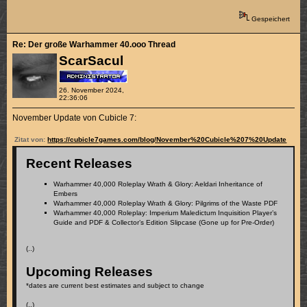
Gespeichert
Re: Der große Warhammer 40.ooo Thread
ScarSacul
26. November 2024,
22:36:06
November Update von Cubicle 7:
Zitat von:
https://cubicle7games.com/blog/November%20Cubicle%207%20Update
Recent Releases
Warhammer 40,000 Roleplay Wrath & Glory: Aeldari Inheritance of
Embers
Warhammer 40,000 Roleplay Wrath & Glory: Pilgrims of the Waste PDF
Warhammer 40,000 Roleplay: Imperium Maledictum Inquisition Player’s
Guide and PDF & Collector’s Edition Slipcase (Gone up for Pre-Order)
(..)
Upcoming Releases
*dates are current best estimates and subject to change
(..)