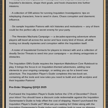
Inquisitor’s decisions, shape their goals, and hook characters into further
missions.
- A collection of GM advice for running Inquisition Investigations: tips on
roleplaying characters, how to seed in clues, Chaos corruption and daemonic
influence.
- Six sample Inquisitor Patrons with rich histories and motivations — any of them
could be the perfect ally or secret enemy for your party.
- The Heresies Macharia Campaign — a decades-spanning adventure where
players will travel all across the sector and face every kind of threat, all while
rooting out deadly mysteries and corruption within the Inquisition itself.
- A roster of inquisitorial Contacts for players to interact with and a collection of
deadly Sector Threats to seed into your campaigns — as driving antagonists or
obstacles.
The Inquisition GM's Guide requires the
Imperium Maledictum Core Rulebook
to
play. It brings the focus in on Inquisition-themed adventures, adding new
elements to your ongoing campaign, or setting you up for a brand new
adventure. The
Inquisition Player’s Guide
completes this two-book set,
containing all the tools and new rules you need to build and outfit acolytes and
their Inquisitor Patrons!
Pre-Order Shipping Q2/Q3 2025
Purchased the Inquisition Player’s Guide before the 17th of December? Check
your inbox! You should have a discount code redeemable against the Inquisition
Gamemaster’s Guide to help offset the cost of shipping. Haven’t purchased the
Inquisition Player’s Guide
yet? What are you waiting for! Order along with the
Inquisition Gamemaster’s Guide today and combine both to save on shipping.