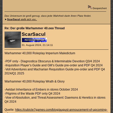
Gespeichert
Das Universum ist groß genug, dass jede Wahrheit darin ihren Platz findet.
►
ScarSacul
stellt sich vor..
Re: Der große Warhammer 40.ooo Thread
ScarSacul
31. August 2024, 21:14:11
Warhammer 40,000 Roleplay Imperium Maledictum
-PDF only - Diagnostica Obscurus & Interminable Devotion Q3/4 2024
-Inquisition Player’s Guide and GM’s Guide pre-order and PDF Q4 2024
-Voll Adventures and Macharian Requisition Guide pre-order and PDF Q4
2024/Q1 2025
Warhammer 40,000 Roleplay Wrath & Glory
-Aeldari Inheritance of Embers in stores October 2024
-Pilgrims of the Waste PDF only Q4 2024
-Vow of Absolution, and Threat Assessment: Daemons & Heretics in stores
Q4 2024
Quelle:
https://cubicle7games.com/blog/august-annoucement-of-upcoming-