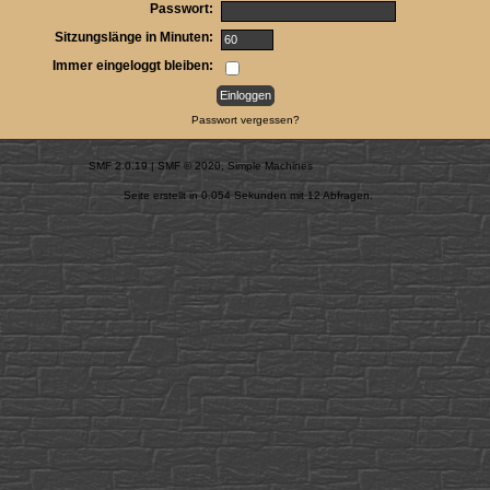
Passwort:
Sitzungslänge in Minuten:
Immer eingeloggt bleiben:
Passwort vergessen?
SMF 2.0.19
|
SMF © 2020
,
Simple Machines
Seite erstellt in 0.054 Sekunden mit 12 Abfragen.