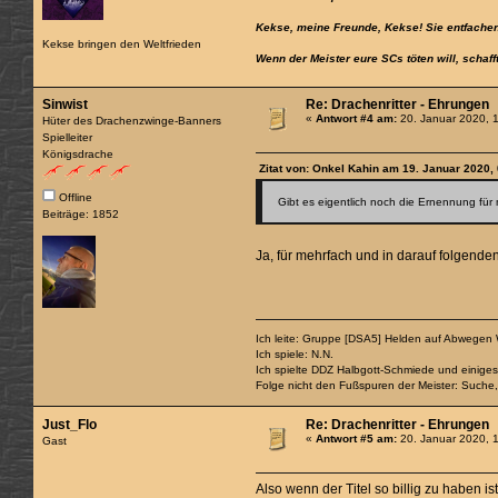
Kekse, meine Freunde, Kekse! Sie entfachen
Kekse bringen den Weltfrieden
Wenn der Meister eure SCs töten will, schaff
Sinwist
Re: Drachenritter - Ehrungen
«
Antwort #4 am:
20. Januar 2020, 
Hüter des Drachenzwinge-Banners
Spielleiter
Königsdrache
Zitat von: Onkel Kahin am 19. Januar 2020,
Offline
Gibt es eigentlich noch die Ernennung fü
Beiträge: 1852
Ja, für mehrfach und in darauf folgend
Ich leite: Gruppe [DSA5] Helden auf Abwegen
Ich spiele: N.N.
Ich spielte DDZ Halbgott-Schmiede und einiges
Folge nicht den Fußspuren der Meister: Suche
Just_Flo
Re: Drachenritter - Ehrungen
«
Antwort #5 am:
20. Januar 2020, 
Gast
Also wenn der Titel so billig zu haben is