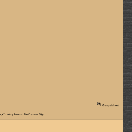
Gespeichert
way."
Lindsay Buroker - The Emporers Edge