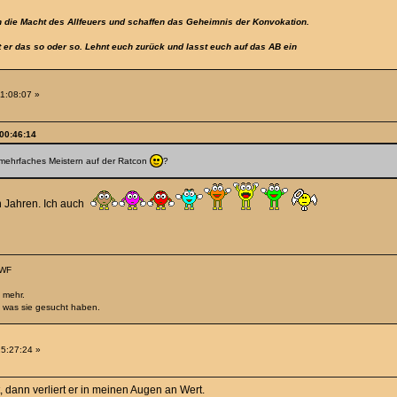
 die Macht des Allfeuers und schaffen das Geheimnis der Konvokation.
t er das so oder so. Lehnt euch zurück und lasst euch auf das AB ein
11:08:07 »
 00:46:14
r mehrfaches Meistern auf der Ratcon
?
en Jahren. Ich auch
 WF
 mehr.
, was sie gesucht haben.
15:27:24 »
t, dann verliert er in meinen Augen an Wert.