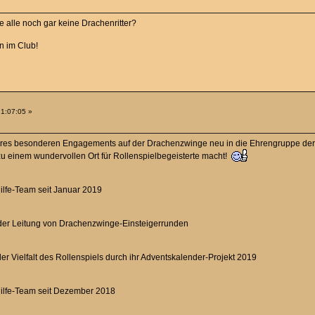
e alle noch gar keine Drachenritter?
n im Club!
21:07:05 »
hres besonderen Engagements auf der Drachenzwinge neu in die Ehrengruppe der D
u einem wundervollen Ort für Rollenspielbegeisterte macht!
ilfe-Team seit Januar 2019
 der Leitung von Drachenzwinge-Einsteigerrunden
er Vielfalt des Rollenspiels durch ihr Adventskalender-Projekt 2019
Hilfe-Team seit Dezember 2018