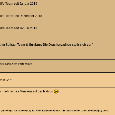
ilfe-Team seit Januar 2019
Hilfe-Team seit Dezember 2018
ilfe-Team seit Januar 2019
es im Beitrag:
Team & Struktur: Die Drachenzwinge stellt sich vor"
it darin ihren Platz findet.
00:46:14 »
für mehrfaches Meistern auf der Ratcon
?
t gleich gut ist. Gameplay ist kein Kommunismus. Es muss nicht alles gleich (gut) sein.