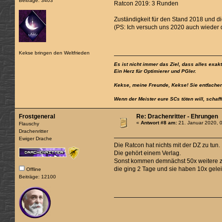
Beiträge: 3403
Ratcon 2019: 3 Runden
Zuständigkeit für den Stand 2018 und 
(PS: Ich versuch uns 2020 auch wieder d
Kekse bringen den Weltfrieden
Es ist nicht immer das Ziel, dass alles exak
Ein Herz für Optimierer und PGler.
Kekse, meine Freunde, Kekse! Sie entfachen
Wenn der Meister eure SCs töten will, schaff
Frostgeneral
Re: Drachenritter - Ehrungen
«
Antwort #8 am:
21. Januar 2020, 
Flauschy
Drachenritter
Ewiger Drache
Die Ratcon hat nichts mit der DZ zu tun.
Die gehört einem Verlag.
Sonst kommen demnächst 50x weitere zu
die ging 2 Tage und sie haben 10x gele
Offline
Beiträge: 12100