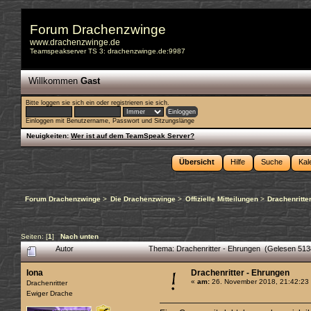
Forum Drachenzwinge
www.drachenzwinge.de
Teamspeakserver TS 3: drachenzwinge.de:9987
Willkommen
Gast
Bitte
loggen sie sich ein
oder
registrieren sie sich
.
Einloggen mit Benutzername, Passwort und Sitzungslänge
Neuigkeiten:
Wer ist auf dem TeamSpeak Server?
Übersicht
Hilfe
Suche
Kal
Forum Drachenzwinge
>
Die Drachenzwinge
>
Offizielle Mitteilungen
>
Drachenritte
Seiten: [
1
]
Nach unten
Autor
Thema: Drachenritter - Ehrungen (Gelesen 513
Iona
Drachenritter - Ehrungen
«
am:
26. November 2018, 21:42:23
Drachenritter
Ewiger Drache