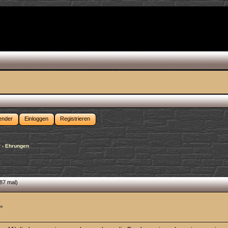
ender
Einloggen
Registrieren
r - Ehrungen
87 mal)
 »