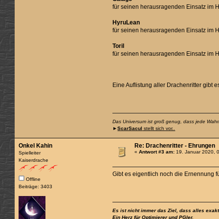
für seinen herausragenden Einsatz im H
HyruLean
für seinen herausragenden Einsatz im 
Toril
für seinen herausragenden Einsatz im H
Eine Auflistung aller Drachenritter gibt 
Das Universum ist groß genug, dass jede Wahrhe
►
ScarSacul
stellt sich vor..
Onkel Kahin
Re: Drachenritter - Ehrungen
«
Antwort #3 am:
19. Januar 2020, 
Spielleiter
Kaiserdrache
Gibt es eigentlich noch die Ernennung 
Offline
Beiträge: 3403
Es ist nicht immer das Ziel, dass alles exak
Ein Herz für Optimierer und PGler.