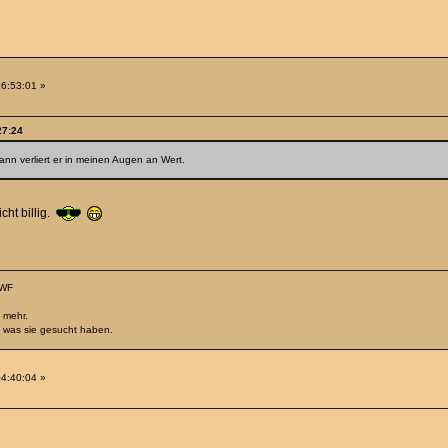
16:53:01 »
27:24
 dann verliert er in meinen Augen an Wert.
cht billig.
 WF
 mehr.
, was sie gesucht haben.
04:40:04 »