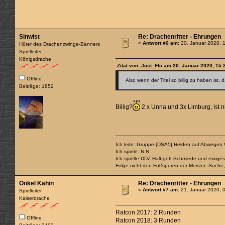
Sinwist
Re: Drachenritter - Ehrungen
«
Antwort #6 am:
20. Januar 2020, 
Hüter des Drachenzwinge-Banners
Spielleiter
Königsdrache
Zitat von: Just_Flo am 20. Januar 2020, 15:
Offline
Also wenn der Titel so billig zu haben ist,
Beiträge: 1852
Billig?
2 x Unna und 3x Limburg, ist ni
Ich leite: Gruppe [DSA5] Helden auf Abwegen
Ich spiele: N.N.
Ich spielte DDZ Halbgott-Schmiede und einiges
Folge nicht den Fußspuren der Meister: Suche
Onkel Kahin
Re: Drachenritter - Ehrungen
«
Antwort #7 am:
21. Januar 2020, 
Spielleiter
Kaiserdrache
Ratcon 2017: 2 Runden
Offline
Ratcon 2018: 3 Runden