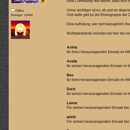
Eine Community lebt davon, dass sich ih
Umso wichtiger ist es, ab und an diejen
Offline
Und dafür gibt es die Ehrengruppe der D
Beiträge: 16494
Eine Auflistung, wer dort dazugehört, fin
Nichtsdestotrotz möchten wir hier die n
Askhy
für ihren herausragenden Einsatz im Hi
Avalia
für seinen herausragenden Einsatz im
Beo
für ihren herausragenden Einsatz im H
Duck
für seinen herausragenden Einsatz im H
Lamar
Für seinen herausragenden Einsatz bei
posbi
Für seinen herausragenden Einsatz bei