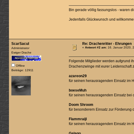
Bin gerade völlig fassungslos - waren di
Jedenfalls Glückwunsch und willkomme
ScarSacul
Re: Drachenritter - Ehrungen
«
Antwort #2 am:
16. Januar 2020, 
Administrator
Ewiger Drache
Folgende Mitglieder werden aufgrund i
Offline
Drachenzwinge mit eurer Leidenschaft z
Beiträge: 12911
azareon29
für seinen herausragenden Einsatz im H
boeseMuh
für seinen herausragenden Einsatz bei
Doom Shroom
für besonderern Einsatz zur Förderung d
Flammraijl
für seinen herausragenden Einsatz im 
Galago