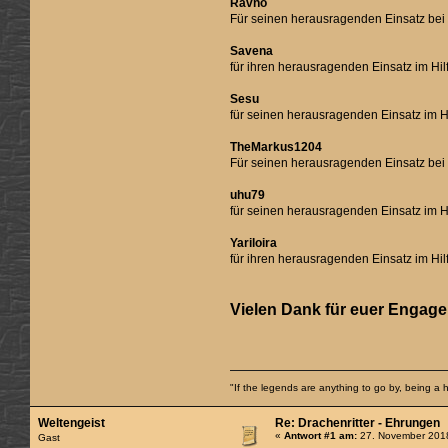
Ravno
Für seinen herausragenden Einsatz bei
Savena
für ihren herausragenden Einsatz im Hi
Sesu
für seinen herausragenden Einsatz im H
TheMarkus1204
Für seinen herausragenden Einsatz bei
uhu79
für seinen herausragenden Einsatz im H
Yariloira
für ihren herausragenden Einsatz im Hi
Vielen Dank für euer Engag
"If the legends are anything to go by, being 
Weltengeist
Re: Drachenritter - Ehrungen
«
Antwort #1 am:
27. November 2018
Gast