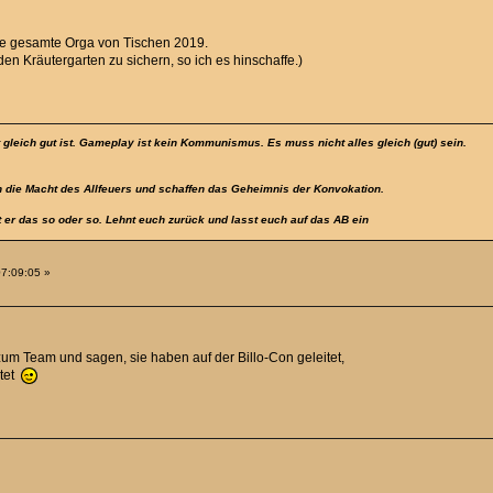
die gesamte Orga von Tischen 2019.
en Kräutergarten zu sichern, so ich es hinschaffe.)
t gleich gut ist. Gameplay ist kein Kommunismus. Es muss nicht alles gleich (gut) sein.
 die Macht des Allfeuers und schaffen das Geheimnis der Konvokation.
t er das so oder so. Lehnt euch zurück und lasst euch auf das AB ein
07:09:05 »
m Team und sagen, sie haben auf der Billo-Con geleitet,
itet