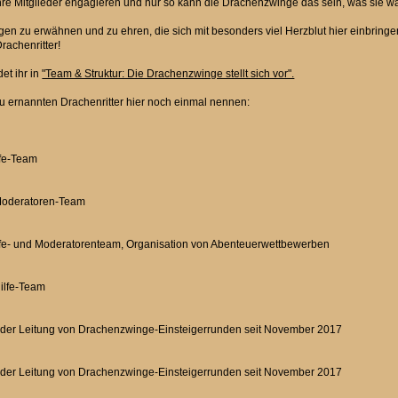
re Mitglieder engagieren und nur so kann die Drachenzwinge das sein, was sie war
igen zu erwähnen und zu ehren, die sich mit besonders viel Herzblut hier einbringe
rachenritter!
det ihr in
"Team & Struktur: Die Drachenzwinge stellt sich vor".
eu ernannten Drachenritter hier noch einmal nennen:
lfe-Team
 Moderatoren-Team
ilfe- und Moderatorenteam, Organisation von Abenteuerwettbewerben
ilfe-Team
 der Leitung von Drachenzwinge-Einsteigerrunden seit November 2017
 der Leitung von Drachenzwinge-Einsteigerrunden seit November 2017