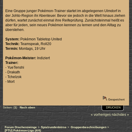
Eine Gruppe junger Pokémon-Trainer startet im abgelegenen Ulmdorf in
der Johto-Region ihr Abenteuer. Bevor sie jedoch in die Welt hinaus ziehen
dürfen, wartet zunächst einmal ihre Reifeprüfung. Zunächsteinmal heißt es
aber für jeden, sein neues Pokémon kennen zu lernen und den Alltag zu
überstehen.
System:
Pokémon Tabletop United
Technik:
Teamspeak, Roll20
Termin:
Montags, 19 Uhr
Pokémon-Meister:
Indiziert
Trainer:
- YueTenshi
- Drakath
- Tchelzok
- Mort
Gespeichert
DRUCKEN
Seiten: [
1
]
Nach oben
« vorheriges
nächstes »
Forum Drachenzwinge
>
Spielrundenbörse
>
Gruppenbeschreibungen
>
[PTU] Pokémon-Liga (4/4)