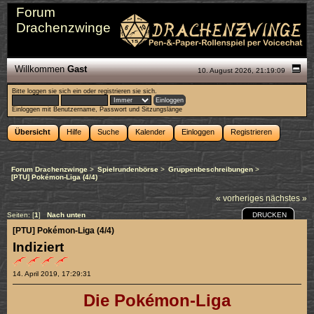
Forum
Drachenzwinge
Willkommen
Gast
10. August 2026, 21:19:09
Bitte
loggen sie sich ein
oder
registrieren sie sich
.
Einloggen mit Benutzername, Passwort und Sitzungslänge
Übersicht
Hilfe
Suche
Kalender
Einloggen
Registrieren
Forum Drachenzwinge
>
Spielrundenbörse
>
Gruppenbeschreibungen
>
[PTU] Pokémon-Liga (4/4)
« vorheriges
nächstes »
DRUCKEN
Seiten: [
1
]
Nach unten
[PTU] Pokémon-Liga (4/4)
Indiziert
14. April 2019, 17:29:31
Die Pokémon-Liga