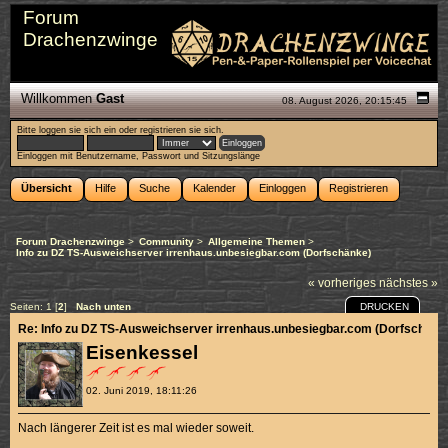
Forum
Drachenzwinge
Willkommen
Gast
08. August 2026, 20:15:45
Bitte
loggen sie sich ein
oder
registrieren sie sich
.
Einloggen mit Benutzername, Passwort und Sitzungslänge
Übersicht
Hilfe
Suche
Kalender
Einloggen
Registrieren
Forum Drachenzwinge
>
Community
>
Allgemeine Themen
>
Info zu DZ TS-Ausweichserver irrenhaus.unbesiegbar.com (Dorfschänke)
« vorheriges
nächstes »
DRUCKEN
Seiten:
1
[
2
]
Nach unten
Re: Info zu DZ TS-Ausweichserver irrenhaus.unbesiegbar.com (Dorfschänk
Eisenkessel
02. Juni 2019, 18:11:26
Nach längerer Zeit ist es mal wieder soweit.