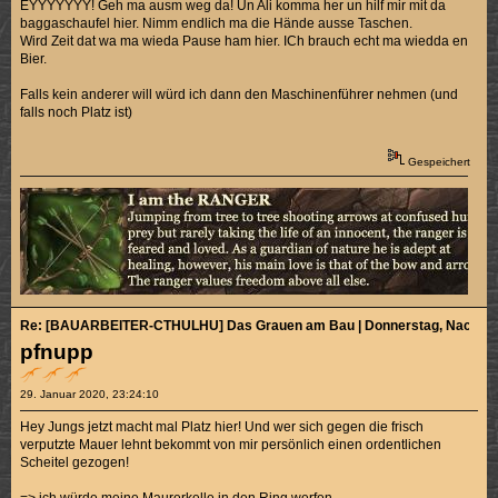
EYYYYYYY! Geh ma ausm weg da! Un Ali komma her un hilf mir mit da
baggaschaufel hier. Nimm endlich ma die Hände ausse Taschen.
Wird Zeit dat wa ma wieda Pause ham hier. ICh brauch echt ma wiedda en
Bier.
Falls kein anderer will würd ich dann den Maschinenführer nehmen (und
falls noch Platz ist)
Gespeichert
Re: [BAUARBEITER-CTHULHU] Das Grauen am Bau | Donnerstag, Nachmitt
pfnupp
29. Januar 2020, 23:24:10
Hey Jungs jetzt macht mal Platz hier! Und wer sich gegen die frisch
verputzte Mauer lehnt bekommt von mir persönlich einen ordentlichen
Scheitel gezogen!
=> ich würde meine Maurerkelle in den Ring werfen