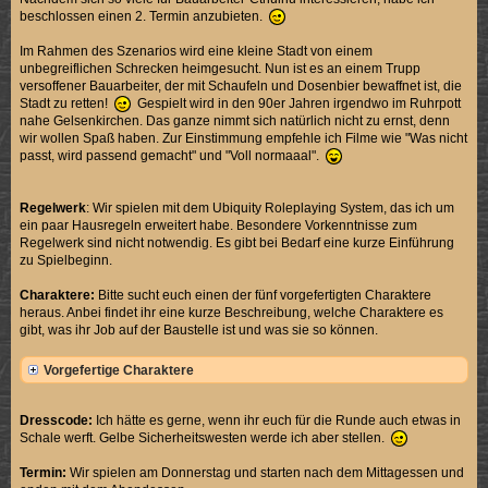
beschlossen einen 2. Termin anzubieten.
Im Rahmen des Szenarios wird eine kleine Stadt von einem
unbegreiflichen Schrecken heimgesucht. Nun ist es an einem Trupp
versoffener Bauarbeiter, der mit Schaufeln und Dosenbier bewaffnet ist, die
Stadt zu retten!
Gespielt wird in den 90er Jahren irgendwo im Ruhrpott
nahe Gelsenkirchen. Das ganze nimmt sich natürlich nicht zu ernst, denn
wir wollen Spaß haben. Zur Einstimmung empfehle ich Filme wie "Was nicht
passt, wird passend gemacht" und "Voll normaaal".
Regelwerk
: Wir spielen mit dem Ubiquity Roleplaying System, das ich um
ein paar Hausregeln erweitert habe. Besondere Vorkenntnisse zum
Regelwerk sind nicht notwendig. Es gibt bei Bedarf eine kurze Einführung
zu Spielbeginn.
Charaktere:
Bitte sucht euch einen der fünf vorgefertigten Charaktere
heraus. Anbei findet ihr eine kurze Beschreibung, welche Charaktere es
gibt, was ihr Job auf der Baustelle ist und was sie so können.
Vorgefertige Charaktere
Dresscode:
Ich hätte es gerne, wenn ihr euch für die Runde auch etwas in
Schale werft. Gelbe Sicherheitswesten werde ich aber stellen.
Termin:
Wir spielen am Donnerstag und starten nach dem Mittagessen und