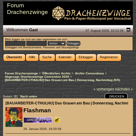
Forum
Drachenzwinge
Willkommen
Gast
07. August 2026, 10:12:29
Bitte
loggen sie sich ein
oder
registrieren sie sich
.
Einloggen mit Benutzername, Passwort und Sitzungslänge
Übersicht
Hilfe
Suche
Kalender
Einloggen
Registrieren
Forum Drachenzwinge
>
Öffentliches Archiv
>
Archiv Conventions
>
Abgesagt: Drachenzwinge Convention 2020
>
[BAUARBEITER-CTHULHU] Das Grauen am Bau | Donnerstag, Nachmittag (5/5)
« vorheriges
nächstes »
DRUCKEN
Seiten: [
1
]
Nach unten
[BAUARBEITER-CTHULHU] Das Grauen am Bau | Donnerstag, Nachmittag (
Flashman
29. Januar 2020, 18:20:58