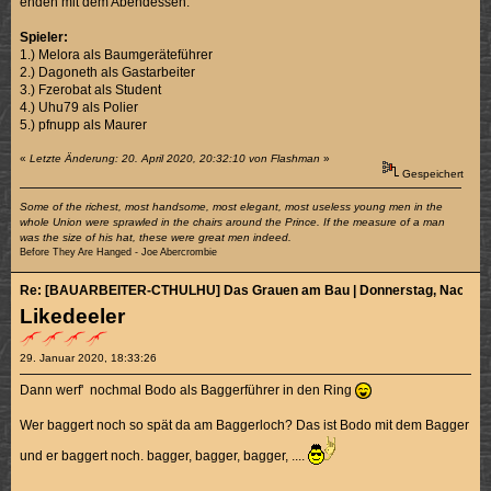
enden mit dem Abendessen.
Spieler:
1.) Melora als Baumgeräteführer
2.) Dagoneth als Gastarbeiter
3.) Fzerobat als Student
4.) Uhu79 als Polier
5.) pfnupp als Maurer
«
Letzte Änderung: 20. April 2020, 20:32:10 von Flashman
»
Gespeichert
Some of the richest, most handsome, most elegant, most useless young men in the
whole Union were sprawled in the chairs around the Prince. If the measure of a man
was the size of his hat, these were great men indeed.
Before They Are Hanged - Joe Abercrombie
Re: [BAUARBEITER-CTHULHU] Das Grauen am Bau | Donnerstag, Nachmitt
Likedeeler
29. Januar 2020, 18:33:26
Dann werf' nochmal Bodo als Baggerführer in den Ring
Wer baggert noch so spät da am Baggerloch? Das ist Bodo mit dem Bagger
und er baggert noch. bagger, bagger, bagger, ....