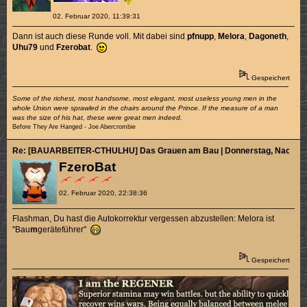
02. Februar 2020, 11:39:31
Dann ist auch diese Runde voll. Mit dabei sind
pfnupp
,
Melora
,
Dagoneth
,
Uhu79
und
Fzerobat
.
Gespeichert
Some of the richest, most handsome, most elegant, most useless young men in the
whole Union were sprawled in the chairs around the Prince. If the measure of a man
was the size of his hat, these were great men indeed.
Before They Are Hanged - Joe Abercrombie
Re: [BAUARBEITER-CTHULHU] Das Grauen am Bau | Donnerstag, Nachmitt
FzeroBat
02. Februar 2020, 22:38:36
Flashman, Du hast die Autokorrektur vergessen abzustellen: Melora ist
"Bau
m
geräteführer"
Gespeichert