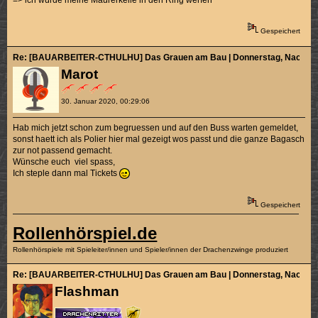
Gespeichert
Re: [BAUARBEITER-CTHULHU] Das Grauen am Bau | Donnerstag, Nachmitt
Marot
30. Januar 2020, 00:29:06
Hab mich jetzt schon zum begruessen und auf den Buss warten gemeldet,
sonst haett ich als Polier hier mal gezeigt wos passt und die ganze Bagasch
zur not passend gemacht.
Wünsche euch viel spass,
Ich steple dann mal Tickets
Gespeichert
Rollenhörspiel.de
Rollenhörspiele mit Spieleiter/innen und Spieler/innen der Drachenzwinge produziert
Re: [BAUARBEITER-CTHULHU] Das Grauen am Bau | Donnerstag, Nachmitt
Flashman