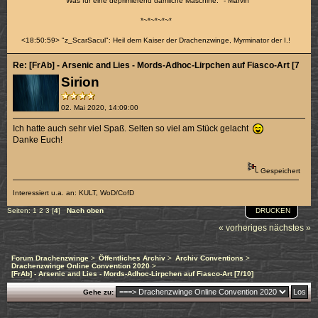
"Was für eine deprimierend dämliche Maschine." - Marvin
*~*~*~*~*
<18:50:59> "z_ScarSacul": Heil dem Kaiser der Drachenzwinge, Myrminator der I.!
Re: [FrAb] - Arsenic and Lies - Mords-Adhoc-Lirpchen auf Fiasco-Art [7/10]
Sirion
02. Mai 2020, 14:09:00
Ich hatte auch sehr viel Spaß. Selten so viel am Stück gelacht
Danke Euch!
Gespeichert
Interessiert u.a. an: KULT, WoD/CofD
DRUCKEN
Seiten:
1
2
3
[
4
]
Nach oben
« vorheriges
nächstes »
Forum Drachenzwinge
>
Öffentliches Archiv
>
Archiv Conventions
>
Drachenzwinge Online Convention 2020
>
[FrAb] - Arsenic and Lies - Mords-Adhoc-Lirpchen auf Fiasco-Art [7/10]
Gehe zu: