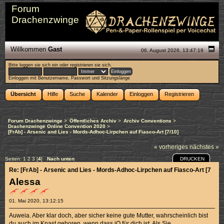
Forum
Drachenzwinge
Willkommen
Gast
06. August 2026, 13:47:19
Bitte
loggen sie sich ein
oder
registrieren sie sich
.
Einloggen mit Benutzername, Passwort und Sitzungslänge
Übersicht
Hilfe
Suche
Kalender
Einloggen
Registrieren
Forum Drachenzwinge
>
Öffentliches Archiv
>
Archiv Conventions
>
Drachenzwinge Online Convention 2020
>
[FrAb] - Arsenic and Lies - Mords-Adhoc-Lirpchen auf Fiasco-Art [7/10]
« vorheriges
nächstes »
DRUCKEN
Seiten:
1
2
3
[
4
]
Nach unten
Re: [FrAb] - Arsenic and Lies - Mords-Adhoc-Lirpchen auf Fiasco-Art [7/10]
Alessa
01. Mai 2020, 13:12:15
Auweia. Aber klar doch, aber sicher keine gute Mutter, wahrscheinlich bist
du auch im Knast geboren, wenn dass iO für dich ist. Als Sie