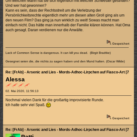
Um welchen Mann hat sie sich eigentlich mit welcher Schwester gestritten?
Und wer hat gewonnen?
Kann es sein, dass der Rechtsstreit um die Verletzung der
Persönlichkeitsrechte eigentlich mehr um diesen alten Groll ging als um
den neuen Film? Das ging ja nun wirklich zu weit! Sowas macht man
einfach nicht. Das hätte man innerhalb der Familie klären können. Hat Oma
auch gesagt. Daran verdienen nur die Anwälte.
Gespeichert
Lack of Common Sense is dangerous. It can kill you dead. (Birgit Bradtke)
Gesegnet seien die, die nichts zu sagen haben und den Mund halten. (Oscar Wilde)
Re: [FrAb] - Arsenic and Lies - Mords-Adhoc-Lirpchen auf Fiasco-Art [7/10]
Alessa
02. Mai 2020, 11:56:13
Nochmal vielen Dank für die großartig improvisierte Runde.
Ich hatte sehr viel Spaß.
Gespeichert
Re: [FrAb] - Arsenic and Lies - Mords-Adhoc-Lirpchen auf Fiasco-Art [7/10]
Patti