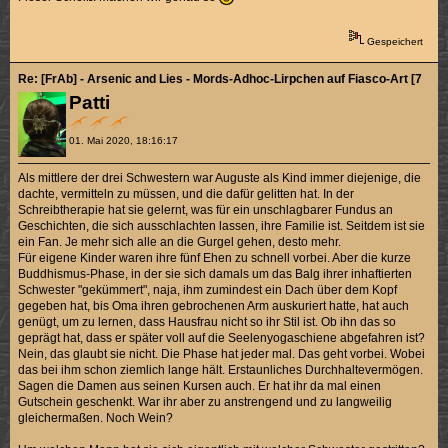
Gespeichert
Re: [FrAb] - Arsenic and Lies - Mords-Adhoc-Lirpchen auf Fiasco-Art [7/10]
Patti
01. Mai 2020, 18:16:17
Als mittlere der drei Schwestern war Auguste als Kind immer diejenige, die
dachte, vermitteln zu müssen, und die dafür gelitten hat. In der
Schreibtherapie hat sie gelernt, was für ein unschlagbarer Fundus an
Geschichten, die sich ausschlachten lassen, ihre Familie ist. Seitdem ist sie
ein Fan. Je mehr sich alle an die Gurgel gehen, desto mehr.
Für eigene Kinder waren ihre fünf Ehen zu schnell vorbei. Aber die kurze
Buddhismus-Phase, in der sie sich damals um das Balg ihrer inhaftierten
Schwester "gekümmert", naja, ihm zumindest ein Dach über dem Kopf
gegeben hat, bis Oma ihren gebrochenen Arm auskuriert hatte, hat auch
genügt, um zu lernen, dass Hausfrau nicht so ihr Stil ist. Ob ihn das so
geprägt hat, dass er später voll auf die Seelenyogaschiene abgefahren ist?
Nein, das glaubt sie nicht. Die Phase hat jeder mal. Das geht vorbei. Wobei
das bei ihm schon ziemlich lange hält. Erstaunliches Durchhaltevermögen.
Sagen die Damen aus seinen Kursen auch. Er hat ihr da mal einen
Gutschein geschenkt. War ihr aber zu anstrengend und zu langweilig
gleichermaßen. Noch Wein?