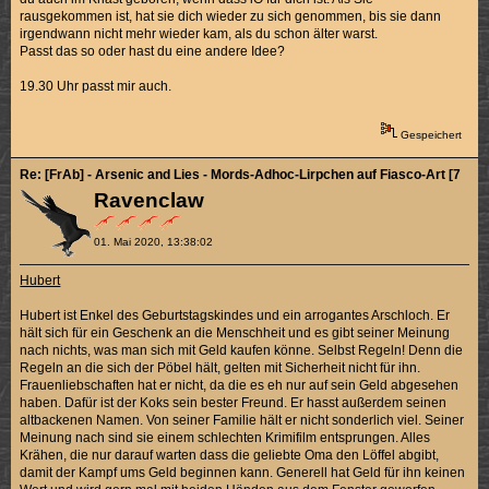
rausgekommen ist, hat sie dich wieder zu sich genommen, bis sie dann
irgendwann nicht mehr wieder kam, als du schon älter warst.
Passt das so oder hast du eine andere Idee?
19.30 Uhr passt mir auch.
Gespeichert
Re: [FrAb] - Arsenic and Lies - Mords-Adhoc-Lirpchen auf Fiasco-Art [7/10]
Ravenclaw
01. Mai 2020, 13:38:02
Hubert
Hubert ist Enkel des Geburtstagskindes und ein arrogantes Arschloch. Er
hält sich für ein Geschenk an die Menschheit und es gibt seiner Meinung
nach nichts, was man sich mit Geld kaufen könne. Selbst Regeln! Denn die
Regeln an die sich der Pöbel hält, gelten mit Sicherheit nicht für ihn.
Frauenliebschaften hat er nicht, da die es eh nur auf sein Geld abgesehen
haben. Dafür ist der Koks sein bester Freund. Er hasst außerdem seinen
altbackenen Namen. Von seiner Familie hält er nicht sonderlich viel. Seiner
Meinung nach sind sie einem schlechten Krimifilm entsprungen. Alles
Krähen, die nur darauf warten dass die geliebte Oma den Löffel abgibt,
damit der Kampf ums Geld beginnen kann. Generell hat Geld für ihn keinen