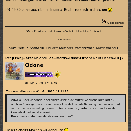
Wert und wird gern mal mit beiden Händen aus dem Fenster geworfen.
PS: 19:30 passt auch für mich prima. Boah, freue ich mich schon
Gespeichert
"Was für eine deprimierend dämliche Maschine." - Marvin
*~*~*~*~*
<18:50:59> "z_ScarSacul": Heil dem Kaiser der Drachenzwinge, Myrminator der I.!
Re: [FrAb] - Arsenic and Lies - Mords-Adhoc-Lirpchen auf Fiasco-Art [7/10]
Odonel
01. Mai 2020, 17:14:56
Zitat von: Alessa am 01. Mai 2020, 13:12:15
Auweia. Aber klar doch, aber sicher keine gute Mutter, wahrscheinlich bist du
auch im Knast geboren, wenn dass iO für dich ist. Als Sie rausgekommen ist, hat
sie dich wieder zu sich genommen, bis sie dann irgendwann nicht mehr wieder
kam, als du schon älter warst.
Passt das so oder hast du eine andere Idee?
Fieser Scheiß! Machen wir genau so