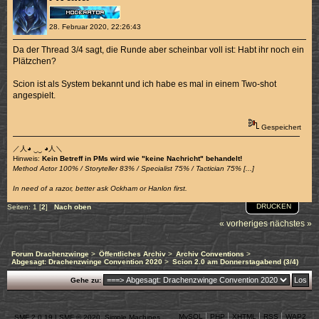
28. Februar 2020, 22:26:43
Da der Thread 3/4 sagt, die Runde aber scheinbar voll ist: Habt ihr noch ein
Plätzchen?
Scion ist als System bekannt und ich habe es mal in einem Two-shot
angespielt.
Gespeichert
／人◕ ‿‿ ◕人＼
Hinweis:
Kein Betreff in PMs wird wie "keine Nachricht" behandelt!
Method Actor 100% / Storyteller 83% / Specialist 75% / Tactician 75% [...]
In need of a razor, better ask Ockham or Hanlon first.
DRUCKEN
Seiten:
1
[
2
]
Nach oben
« vorheriges
nächstes »
Forum Drachenzwinge
>
Öffentliches Archiv
>
Archiv Conventions
>
Abgesagt: Drachenzwinge Convention 2020
>
Scion 2.0 am Donnerstagabend (3/4)
Gehe zu:
MySQL
PHP
XHTML
RSS
WAP2
SMF 2.0.19
|
SMF © 2020
,
Simple Machines