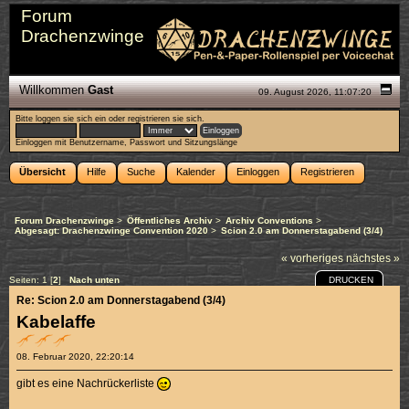
Forum
Drachenzwinge
Willkommen
Gast
09. August 2026, 11:07:20
Bitte
loggen sie sich ein
oder
registrieren sie sich
.
Einloggen mit Benutzername, Passwort und Sitzungslänge
Übersicht
Hilfe
Suche
Kalender
Einloggen
Registrieren
Forum Drachenzwinge
>
Öffentliches Archiv
>
Archiv Conventions
>
Abgesagt: Drachenzwinge Convention 2020
>
Scion 2.0 am Donnerstagabend (3/4)
« vorheriges
nächstes »
DRUCKEN
Seiten:
1
[
2
]
Nach unten
Re: Scion 2.0 am Donnerstagabend (3/4)
Kabelaffe
08. Februar 2020, 22:20:14
gibt es eine Nachrückerliste