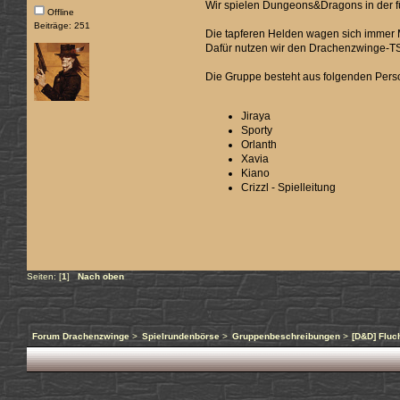
Wir spielen Dungeons&Dragons in der fü
Offline
Beiträge: 251
Die tapferen Helden wagen sich immer M
Dafür nutzen wir den Drachenzwinge-TS
Die Gruppe besteht aus folgenden Pers
Jiraya
Sporty
Orlanth
Xavia
Kiano
Crizzl - Spielleitung
Seiten: [
1
]
Nach oben
Forum Drachenzwinge
>
Spielrundenbörse
>
Gruppenbeschreibungen
>
[D&D] Fluc