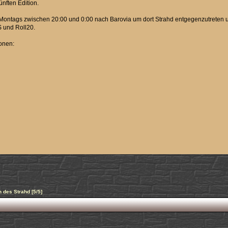
nften Edition.
ontags zwischen 20:00 und 0:00 nach Barovia um dort Strahd entgegenzutreten und
 und Roll20.
onen:
h des Strahd [5/5]