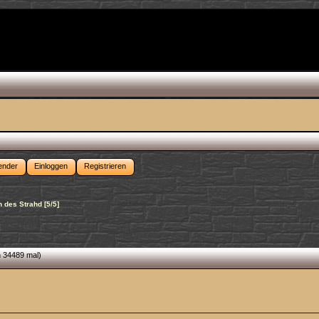
ender
Einloggen
Registrieren
h des Strahd [5/5]
n 34489 mal)