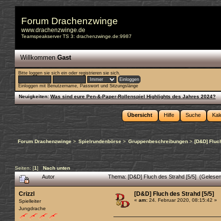
Forum Drachenzwinge
www.drachenzwinge.de
Teamspeakserver TS 3: drachenzwinge.de:9987
Willkommen
Gast
Bitte
loggen sie sich ein
oder
registrieren sie sich
.
Einloggen mit Benutzername, Passwort und Sitzungslänge
Neuigkeiten:
Was sind eure Pen-&-Paper-Rollenspiel Highlights des Jahres 2024?
Übersicht
Hilfe
Suche
Kal
Forum Drachenzwinge
>
Spielrundenbörse
>
Gruppenbeschreibungen
>
[D&D] Fluc
Seiten: [
1
]
Nach unten
Autor
Thema: [D&D] Fluch des Strahd [5/5] (Gelese
Crizzl
[D&D] Fluch des Strahd [5/5]
«
am:
24. Februar 2020, 08:15:42 »
Spielleiter
Jungdrache