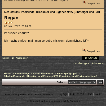
«
Letzte Änderung: 05. März 2020, 23:27:32 von Regan
»
Gespeichert
Re: Cthulhu Poolrunde: Klassiker und Eigenes 9/25 (Einsteiger und Fortgesc
Regan
05. März 2020, 23:28:28
Ist pushen erlaubt?
Ich machs einfach mal - man vergebe mir, wenn dem nicht so ist^^
Gespeichert
DRUCKEN
Seiten: [
1
]
Nach oben
« vorheriges
nächstes »
Forum Drachenzwinge
>
Spielrundenbörse
>
Biete Spielgruppe
>
Cthulhu Poolrunde: Klassiker und Eigenes 9/25 (Einsteiger und Fortgeschrittene)
Gehe zu:
MySQL
PHP
XHTML
RSS
WAP2
SMF 2.0.19
|
SMF © 2020
,
Simple Machines
Seite erstellt in 0.071 Sekunden mit 22 Abfragen.