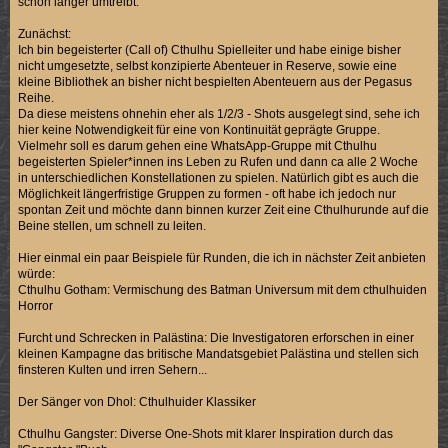
schon länger umtreibt.
Zunächst:
Ich bin begeisterter (Call of) Cthulhu Spielleiter und habe einige bisher
nicht umgesetzte, selbst konzipierte Abenteuer in Reserve, sowie eine
kleine Bibliothek an bisher nicht bespielten Abenteuern aus der Pegasus
Reihe.
Da diese meistens ohnehin eher als 1/2/3 - Shots ausgelegt sind, sehe ich
hier keine Notwendigkeit für eine von Kontinuität geprägte Gruppe.
Vielmehr soll es darum gehen eine WhatsApp-Gruppe mit Cthulhu
begeisterten Spieler*innen ins Leben zu Rufen und dann ca alle 2 Woche
in unterschiedlichen Konstellationen zu spielen. Natürlich gibt es auch die
Möglichkeit längerfristige Gruppen zu formen - oft habe ich jedoch nur
spontan Zeit und möchte dann binnen kurzer Zeit eine Cthulhurunde auf die
Beine stellen, um schnell zu leiten.
Hier einmal ein paar Beispiele für Runden, die ich in nächster Zeit anbieten
würde:
Cthulhu Gotham: Vermischung des Batman Universum mit dem cthulhuiden
Horror
Furcht und Schrecken in Palästina: Die Investigatoren erforschen in einer
kleinen Kampagne das britische Mandatsgebiet Palästina und stellen sich
finsteren Kulten und irren Sehern...
Der Sänger von Dhol: Cthulhuider Klassiker
Cthulhu Gangster: Diverse One-Shots mit klarer Inspiration durch das