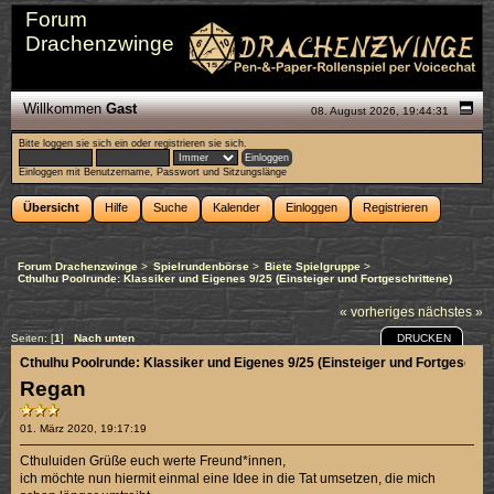
Forum
Drachenzwinge
Willkommen
Gast
08. August 2026, 19:44:31
Bitte
loggen sie sich ein
oder
registrieren sie sich
.
Einloggen mit Benutzername, Passwort und Sitzungslänge
Übersicht
Hilfe
Suche
Kalender
Einloggen
Registrieren
Forum Drachenzwinge
>
Spielrundenbörse
>
Biete Spielgruppe
>
Cthulhu Poolrunde: Klassiker und Eigenes 9/25 (Einsteiger und Fortgeschrittene)
« vorheriges
nächstes »
DRUCKEN
Seiten: [
1
]
Nach unten
Cthulhu Poolrunde: Klassiker und Eigenes 9/25 (Einsteiger und Fortgeschrit
Regan
01. März 2020, 19:17:19
Cthuluiden Grüße euch werte Freund*innen,
ich möchte nun hiermit einmal eine Idee in die Tat umsetzen, die mich