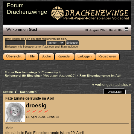
Forum
Drachenzwinge
Willkommen
Gast
10. August 2026, 04:20:06
Bitte
loggen sie sich ein
oder
registrieren sie sich
.
Einloggen mit Benutzername, Passwort und Sitzungslänge
Übersicht
Hilfe
Suche
Kalender
Einloggen
Registrieren
Forum Drachenzwinge
>
Community
>
Rollenspiel für Einsteiger
(Moderator:
Azareon29
) >
Fate Einsteigerrunde im Aprl
« vorheriges
nächstes »
DRUCKEN
Seiten: [
1
]
Nach unten
Fate Einsteigerrunde im Aprl
droesig
13. April 2020, 23:55:38
Moin,
die nächste Fate Einsteigerrunde ist am 29. April.