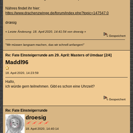
Nähres findet ihr hier:
https://www.drachenzwinge.de/forum/index.php?topic=147547.0
drœsig
«
Letzte Änderung: 18. April 2020, 14:41:54 von droesig
»
Gespeichert
"Wir müssen langsam machen, das wir schnell anfangen!"
Re: Fate Einsteigerrunde am 29. April: Masters of Umdaar [2/4]
Maddl96
18. April 2020, 14:23:59
Hallo,
ich würde gern teilnehmen. Gibt es schon eine Uhrzeit?
Gespeichert
Re: Fate Einsteigerrunde
droesig
18. April 2020, 14:40:14