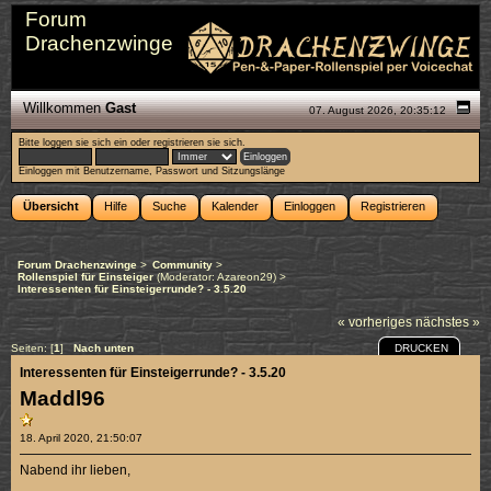
Forum
Drachenzwinge
Willkommen
Gast
07. August 2026, 20:35:12
Bitte
loggen sie sich ein
oder
registrieren sie sich
.
Einloggen mit Benutzername, Passwort und Sitzungslänge
Übersicht
Hilfe
Suche
Kalender
Einloggen
Registrieren
Forum Drachenzwinge
>
Community
>
Rollenspiel für Einsteiger
(Moderator:
Azareon29
) >
Interessenten für Einsteigerrunde? - 3.5.20
« vorheriges
nächstes »
DRUCKEN
Seiten: [
1
]
Nach unten
Interessenten für Einsteigerrunde? - 3.5.20
Maddl96
18. April 2020, 21:50:07
Nabend ihr lieben,