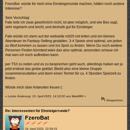
FzeroBat würde für mich eine Einsteigerrunde machen, hätten noch andere
Interesse?
Sein Vorschlag:
Fate leite ich zwar gewöhnlich nicht, ist aber möglich, und wie Beo sagt,
sehr regelarm und leicht, und deshalb gut für Einsteiger.
Fate würde ich dann auf der webseite roll20.net leiten und ein kleines
Abenteuer im Fantasy-Setting gestalten. 3-4 Spiele sind optimal, um jeden
zu Wort kommen zu lassen und ins Spiel zu finden. Wenn Du noch weitere
Personen Finden könntest wäre das also optimal, ansonsten schaue ich
mal wen ich noch auftreiben kann.
per TS3 zu reden und es zu besprechen geht auch, allerdings haben wir ja
jetzt erstmal das grobe geklärt. Bleibt also eine kleine Gruppe
zusammenzustellen und dann einen Termin für ca. 4 Stunden Spielzeit zu
finden.
Würde mich über Antworten freuen (:
«
Letzte Änderung: 19. April 2020, 14:18:50 von Maddl96
»
Gespeichert
Re: Interessenten für Einsteigerrunde?
FzeroBat
18. April 2020, 22:59:31