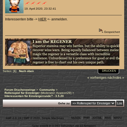
19. April 2020, 23:32:41
Interessenten bitte ->
HIER
<- anmelden.
Gespeichert
DRUCKEN
Seiten: [
1
]
Nach oben
« vorheriges
nächstes »
Forum Drachenzwinge
>
Community
>
Rollenspiel für Einsteiger
(Moderator:
Azareon29
) >
Interessenten für Einsteigerrunde? - 3.5.20
Gehe zu:
MySQL
PHP
XHTML
RSS
WAP2
SMF 2.0.19
|
SMF © 2020
,
Simple Machines
Seite erstellt in 0.093 Sekunden mit 22 Abfragen.