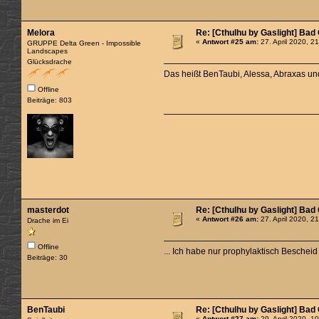
Melora
Re: [Cthulhu by Gaslight] Bad
«
Antwort #25 am:
27. April 2020, 2
GRUPPE Delta Green - Impossible
Landscapes
Glücksdrache
Das heißt BenTaubi, Alessa, Abraxas und
Offline
Beiträge: 803
masterdot
Re: [Cthulhu by Gaslight] Bad
«
Antwort #26 am:
27. April 2020, 2
Drache im Ei
Offline
... Ich habe nur prophylaktisch Besche
Beiträge: 30
BenTaubi
Re: [Cthulhu by Gaslight] Bad
«
Antwort #27 am:
29. April 2020, 1