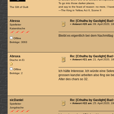
To go into those darker places,
and say to the feast of reason: no more, I have 
The Gift of Guilt
—The King in Yellow, Act II, Scene II
Alessa
Re: [Cthulhu by Gaslight] Bad
«
Antwort #20 am:
09. April 2020, 1
Spielleiter
Kaiserdrache
Bleibt es eigentlich bei dem Nachmittag
Offline
Beiträge: 3063
Abraxa
Re: [Cthulhu by Gaslight] Bad
«
Antwort #21 am:
21. April 2020, 1
Drache im Ei
Offline
Ich hätte Interesse. Ich würde eine Sekr
Beiträge: 2
grossen kanzlei arbeiten also fing sie be
Alter des chars so 32.
sicDaniel
Re: [Cthulhu by Gaslight] Bad
«
Antwort #22 am:
25. April 2020, 1
Spielleiter
Jungdrache