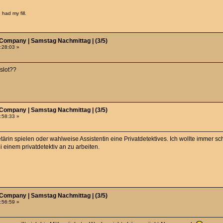
had my fill.
 Company | Samstag Nachmittag | (3/5)
8:28:03 »
 slot??
 Company | Samstag Nachmittag | (3/5)
8:58:33 »
etärin spielen oder wahlweise Assistentin eine Privatdetektives. Ich wollte immer sc
i einem privatdetektiv an zu arbeiten.
 Company | Samstag Nachmittag | (3/5)
9:56:59 »