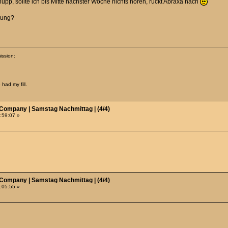
pp, sollte ich bis Mitte nächster Woche nichts hören, rückt Abraxa nach
dnung?
ission:
.
had my fill.
 Company | Samstag Nachmittag | (4/4)
0:59:07 »
 Company | Samstag Nachmittag | (4/4)
2:05:55 »