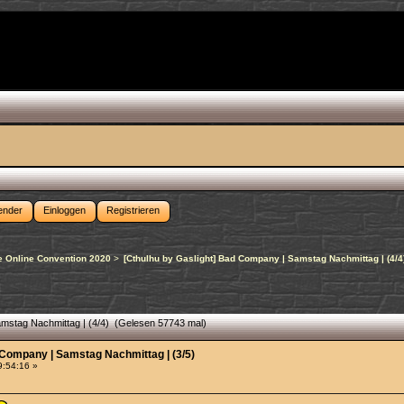
ender
Einloggen
Registrieren
 Online Convention 2020
>
[Cthulhu by Gaslight] Bad Company | Samstag Nachmittag | (4/4
amstag Nachmittag | (4/4) (Gelesen 57743 mal)
 Company | Samstag Nachmittag | (3/5)
9:54:16 »