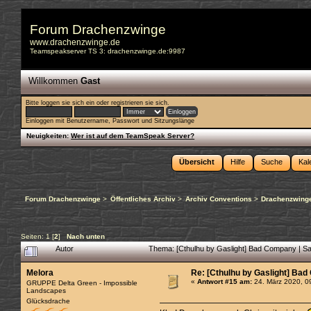
Forum Drachenzwinge
www.drachenzwinge.de
Teamspeakserver TS 3: drachenzwinge.de:9987
Willkommen
Gast
Bitte
loggen sie sich ein
oder
registrieren sie sich
.
Einloggen mit Benutzername, Passwort und Sitzungslänge
Neuigkeiten:
Wer ist auf dem TeamSpeak Server?
Übersicht
Hilfe
Suche
Kal
Forum Drachenzwinge
>
Öffentliches Archiv
>
Archiv Conventions
>
Drachenzwinge
Seiten:
1
[
2
]
Nach unten
Autor
Thema: [Cthulhu by Gaslight] Bad Company | S
Melora
Re: [Cthulhu by Gaslight] Bad
«
Antwort #15 am:
24. März 2020, 0
GRUPPE Delta Green - Impossible
Landscapes
Glücksdrache