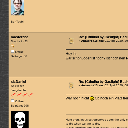
BenTaubi
masterdot
Re: [Cthulhu by Gaslight] Bad
«
Antwort #18 am:
01. April 2020, 2
Drache im Ei
Offline
Hey ihr,
Beiträge: 30
war schon, oder ist noch? Ist noch nen Pl
sicDaniel
Re: [Cthulhu by Gaslight] Bad
«
Antwort #19 am:
02. April 2020, 0
Spielleiter
Jungdrache
War noch nicht
Ob noch ein Platz fre
Offline
Beiträge: 298
Here then, let us set ourselves upon the only m
to die when we are to die,
to scream when one is to scream, as expected