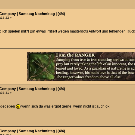
 Company | Samstag Nachmittag | (4/4)
1:18:22 »
 ich spielen mit?! Bin etwas irritiert wegen masterdots Antwort und fehlenden Rü
 Company | Samstag Nachmittag | (4/4)
1:33:31 »
id gegeben
wenn sich da was ergibt gerne, wenn nicht ist auch ok.
 Company | Samstag Nachmittag | (4/4)
0:54:15 »