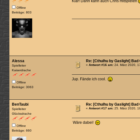
Klar! Dann kann auch Chris mitspielen
Offline
Beiträge: 803
Alessa
Re: [Cthulhu by Gaslight] Bad
«
Antwort #16 am:
24. März 2020, 1
Spielleiter
Kaiserdrache
Jup. Fände ich cool.
Offline
Beiträge: 3063
BenTaubi
Re: [Cthulhu by Gaslight] Bad
«
Antwort #17 am:
25. März 2020, 1
Spielleiter
Glücksdrache
Wäre dabei!
Offline
Beiträge: 660