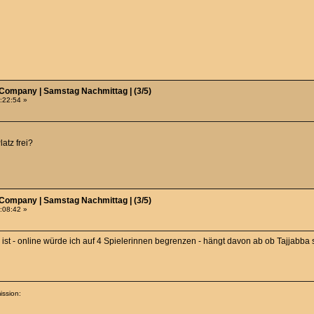
 Company | Samstag Nachmittag | (3/5)
0:22:54 »
atz frei?
 Company | Samstag Nachmittag | (3/5)
8:08:42 »
i ist - online würde ich auf 4 Spielerinnen begrenzen - hängt davon ab ob Tajjabb
ission:
.