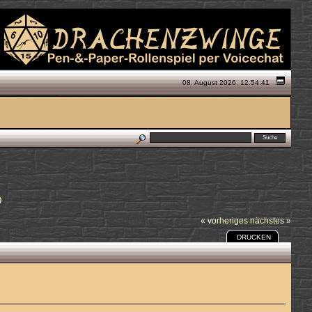
08. August 2026, 12:54:41
)
« vorheriges
nächstes »
DRUCKEN