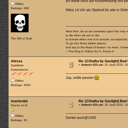
Ich warte noch auf Rückmeldung von pfnu
Offline
Beiträge: 298
Wäre 14 Uhr als Startzeit für alle in Or
Here then, let us set ourselves upon the only m
to die when we are to die,
The Gift of Guilt
to scream when one is to scream, as expected
To go into those darker places,
and say to the feast of reason: no more, I have 
—The King in Yellow, Act II, Scene II
Alessa
Re: [Cthulhu by Gaslight] Bad
«
Antwort #23 am:
25. April 2020, 2
Spielleiter
Kaiserdrache
Jup, sollte passen
Offline
Beiträge: 3063
masterdot
Re: [Cthulhu by Gaslight] Bad
«
Antwort #24 am:
26. April 2020, 1
Drache im Ei
Offline
Denke auch@1400
Beiträge: 30