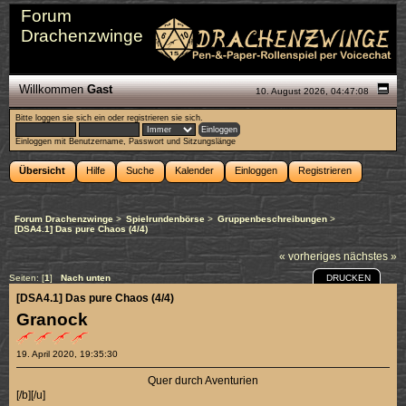
Forum
Drachenzwinge
Willkommen
Gast
10. August 2026, 04:47:08
Bitte
loggen sie sich ein
oder
registrieren sie sich
.
Einloggen mit Benutzername, Passwort und Sitzungslänge
Übersicht
Hilfe
Suche
Kalender
Einloggen
Registrieren
Forum Drachenzwinge
>
Spielrundenbörse
>
Gruppenbeschreibungen
>
[DSA4.1] Das pure Chaos (4/4)
« vorheriges
nächstes »
DRUCKEN
Seiten: [
1
]
Nach unten
[DSA4.1] Das pure Chaos (4/4)
Granock
19. April 2020, 19:35:30
Quer durch Aventurien
[/b][/u]