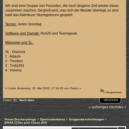
Wir sind eine Gruppe von Freunden, die nach längerer Zeit wieder etwas
zusammen machen. Gespielt wird, was sich der Meister überlegt, so wird
bald das Abenteuer Sturmgeboren gespielt.
Termin:
Jeden Sonntag
Software und Dienste:
Roll20 und Teamspeak
Mitspieler und SL:
SL : Granock
1 : Albedo
2 : Thorben
3 : Trolls391
4 : Vulvina
«
Letzte Änderung: 16. Mai 2020, 17:16:20 von Farlon
»
Gespeichert
DRUCKEN
Seiten: [
1
]
Nach oben
« vorheriges
nächstes »
Forum Drachenzwinge
>
Spielrundenbörse
>
Gruppenbeschreibungen
>
[DSA4.1] Das pure Chaos (4/4)