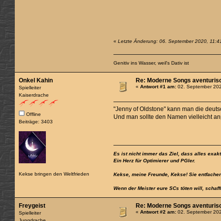
«
Letzte Änderung: 06. September 2020, 11:4
Genitiv ins Wasser, weil's Dativ ist
Onkel Kahin
Re: Moderne Songs aventurisc
«
Antwort #1 am:
02. September 202
Spielleiter
Kaiserdrache
"Jenny of Oldstone" kann man die deuts
Offline
Und man sollte den Namen vielleicht a
Beiträge: 3403
Es ist nicht immer das Ziel, dass alles exak
Ein Herz für Optimierer und PGler.
Kekse bringen den Weltfrieden
Kekse, meine Freunde, Kekse! Sie entfachen
Wenn der Meister eure SCs töten will, schaff
Freygeist
Re: Moderne Songs aventurisc
«
Antwort #2 am:
02. September 202
Spielleiter
Jungdrache