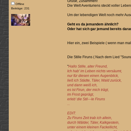
Grüße, Zusammen!
Offline
Die Welt Aventuriens steckt voller Lebe
Beiträge: 231
Um der lebendigen Welt noch mehr Ausdru
Geht es da jemandem ähnlich?
Oder hat sich gar jemand bereits dar
Hier ein, zwei Beispiele ( wenn man mal
Die Stille Firuns ( Nach dem Lied "Soun
"
Hallo Stille, alter Freund,
Ich hab' im Leben nichts versäumt,
nur für diesen einen Augenblick,
ließ ich Städte, Täler, Wald zurück,
und dann weiß ich,
es ist Firun, der mich trägt,
im Frost geprägt,
erleb' die Stil---le Firuns
...
EDIT:
Zu Firuns Zeit trab ich allein,
durch Wälder, Täler, Kalkgestein,
unter einem kleinen Fackellicht,