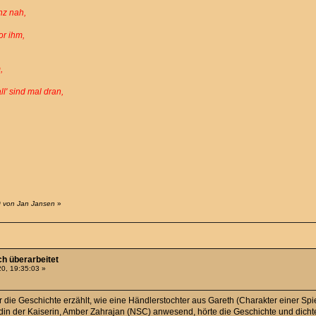
nz nah,
or ihm,
,
l' sind mal dran,
0 von Jan Jansen
»
h überarbeitet
0, 19:35:03 »
die Geschichte erzählt, wie eine Händlerstochter aus Gareth (Charakter einer Spie
ardin der Kaiserin, Amber Zahrajan (NSC) anwesend, hörte die Geschichte und dicht