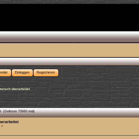
ender
Einloggen
Registrieren
urisch überarbeitet
et (Gelesen 70660 mal)
erarbeitet
 »