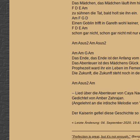
Das Mädchen, das Mädchen läuft ihm hi
F D E Am
zu sühnen die Tat, bald holt sie ihn ein.
Am F G D
Einen Goblin trifft in Gareth wohl keiner,
F D E Am
schon gar nicht, schon gar nicht mit nur
Am Asus2 Am Asus2
Am Am G Am
Das Ende, das Ende ist der Anfang vom 
Das Abenteuer ist des Mädchens Glück.
Prophezeit ward ihr ein Leben im Ferne
Die Zukunft, die Zukunft steht noch in d
Am Asus2 Am
-- Lied über die Abenteuer von Caya Nac
Gedichtet von Amber Zahrajan.
(Angelehnt an die irdische Melodie vo
Der Kaiserin gefiel diese Geschichte so
«
Letzte Änderung: 04. September 2020, 19:4
"Perfection is great, but it's not enough."
(Benj