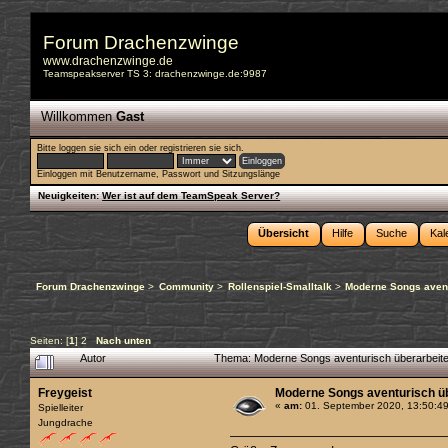
Forum Drachenzwinge
www.drachenzwinge.de
Teamspeakserver TS 3: drachenzwinge.de:9987
Willkommen
Gast
Bitte
loggen sie sich ein
oder
registrieren sie sich
.
Einloggen mit Benutzername, Passwort und Sitzungslänge
Neuigkeiten:
Wer ist auf dem TeamSpeak Server?
Übersicht
Hilfe
Suche
Kal
Forum Drachenzwinge
>
Community
>
Rollenspiel-Smalltalk
>
Moderne Songs avent
Seiten: [
1
]
2
Nach unten
Autor
Thema: Moderne Songs aventurisch überarbeit
Freygeist
Moderne Songs aventurisch üb
«
am:
01. September 2020, 13:50:49
Spielleiter
Jungdrache