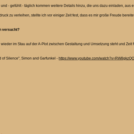
n und - gefühlt - täglich kommen weitere Details hinzu, die uns dazu einladen, aus
ck zu verleihen, stellte ich vor einiger Zeit fest, dass es mir große Freude bereit
an versucht?
 wieder im Stau auf der A-Plot zwischen Gestaltung und Umsetzung steht und Zeit f
d of Silence", Simon and Garfunkel -
https://www.youtube.com/watch?v=RW8gkzQ