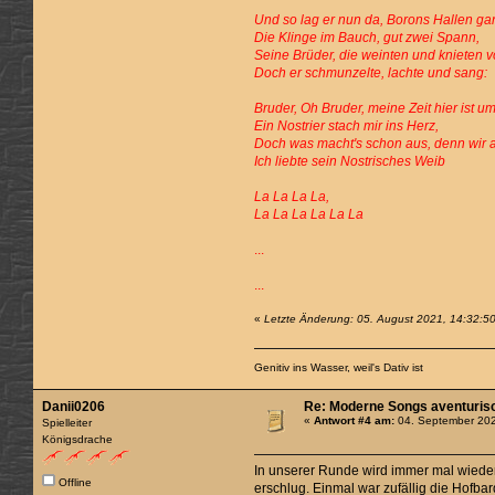
Und so lag er nun da, Borons Hallen ga
Die Klinge im Bauch, gut zwei Spann,
Seine Brüder, die weinten und knieten v
Doch er schmunzelte, lachte und sang:
Bruder, Oh Bruder, meine Zeit hier ist um
Ein Nostrier stach mir ins Herz,
Doch was macht's schon aus, denn wir al
Ich liebte sein Nostrisches Weib
La La La La,
La La La La La La
...
...
«
Letzte Änderung: 05. August 2021, 14:32:5
Genitiv ins Wasser, weil's Dativ ist
Danii0206
Re: Moderne Songs aventurisc
«
Antwort #4 am:
04. September 202
Spielleiter
Königsdrache
In unserer Runde wird immer mal wieder 
Offline
erschlug. Einmal war zufällig die Hofb