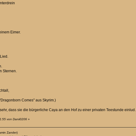
nterdrein
 einem Eimer.
Lied.
n.
en Sternen.
htall,
n "Dragonborn Comes" aus Skyrim.)
 sehr, dass sie die bürgerliche Caya an den Hof zu einer privaten Teestunde einlud
1:55 von Danii0206
»
amin Zander)