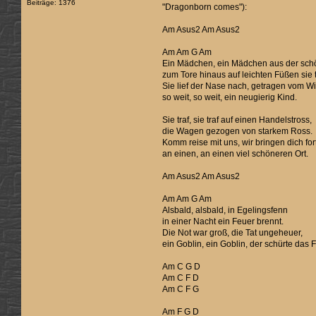
Beiträge: 1376
"Dragonborn comes"):
Am Asus2 Am Asus2
Am Am G Am
Ein Mädchen, ein Mädchen aus der schö
zum Tore hinaus auf leichten Füßen sie t
Sie lief der Nase nach, getragen vom W
so weit, so weit, ein neugierig Kind.
Sie traf, sie traf auf einen Handelstross,
die Wagen gezogen von starkem Ross.
Komm reise mit uns, wir bringen dich for
an einen, an einen viel schöneren Ort.
Am Asus2 Am Asus2
Am Am G Am
Alsbald, alsbald, in Egelingsfenn
in einer Nacht ein Feuer brennt.
Die Not war groß, die Tat ungeheuer,
ein Goblin, ein Goblin, der schürte das 
Am C G D
Am C F D
Am C F G
Am F G D