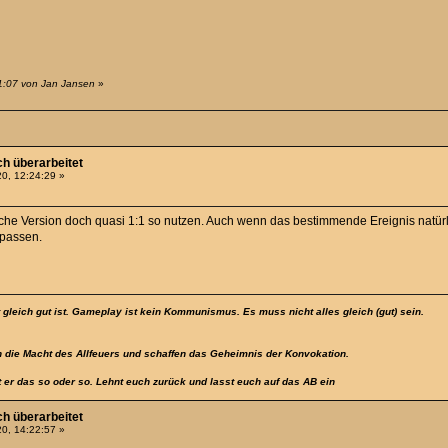
1:07 von Jan Jansen
»
h überarbeitet
0, 12:24:29 »
che Version doch quasi 1:1 so nutzen. Auch wenn das bestimmende Ereignis natürlic
npassen.
t gleich gut ist. Gameplay ist kein Kommunismus. Es muss nicht alles gleich (gut) sein.
 die Macht des Allfeuers und schaffen das Geheimnis der Konvokation.
t er das so oder so. Lehnt euch zurück und lasst euch auf das AB ein
h überarbeitet
0, 14:22:57 »