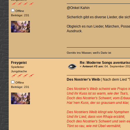
@Onkel Kahin
Offline
Beiträge: 231
Sicherlich gibt es diverse Lieder, die s
Obgleich es nun Lieder, Märchen, Posse
Ausdruck.
Genitiv ins Wasser, weil's Dativ ist
Freygeist
Re: Moderne Songs aventurisc
«
Antwort #3 am:
04. September 202
Spielleiter
Jungdrache
Des Nostrier's Weib
( Nach dem Lied "
Offline
Beiträge: 231
Des Nostrier's Weib scheint wie Prajos i
Und ihr Kuss ist so warm, wie der Tsa's,
Doch des Nostrier's Schwert, vom Erbau
Hat 'nen Kuss, der so grausam und klar,
Des Nostriers Weib klingt wie Nymphen
Und ihr Lied, dass von Rhaja erzählt,
Doch des Nostrier's Schwert und sein e
Tönt so rau, wie mit Übel vermählt,