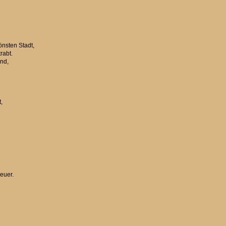
nsten Stadt,
rabt.
ind,
t,
Feuer.