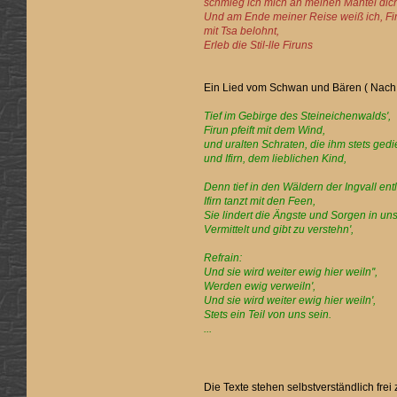
schmieg ich mich an meinen Mantel dich
Und am Ende meiner Reise weiß ich, Fir
mit Tsa belohnt,
Erleb die Stil-lle Firuns
Ein Lied vom Schwan und Bären ( Nach 
Tief im Gebirge des Steineichenwalds',
Firun pfeift mit dem Wind,
und uralten Schraten, die ihm stets gedi
und Ifirn, dem lieblichen Kind,
Denn tief in den Wäldern der Ingvall ent
Ifirn tanzt mit den Feen,
Sie lindert die Ängste und Sorgen in uns
Vermittelt und gibt zu verstehn',
Refrain:
Und sie wird weiter ewig hier weiln'',
Werden ewig verweiln',
Und sie wird weiter ewig hier weiln',
Stets ein Teil von uns sein.
...
Die Texte stehen selbstverständlich fre