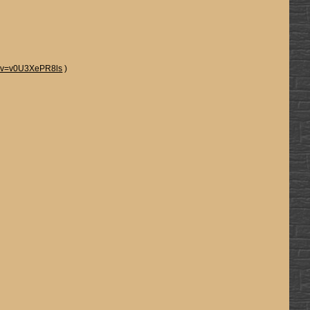
h?v=v0U3XePR8ls
)