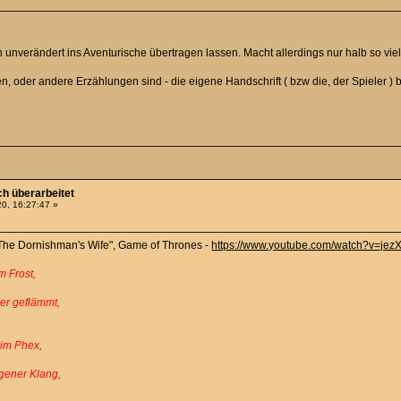
ich unverändert ins Aventurische übertragen lassen. Macht allerdings nur halb so vi
n, oder andere Erzählungen sind - die eigene Handschrift ( bzw die, der Spieler )
h überarbeitet
0, 16:27:47 »
The Dornishman's Wife", Game of Thrones -
https://www.youtube.com/watch?v=je
m Frost,
er geflämmt,
 im Phex,
igener Klang,