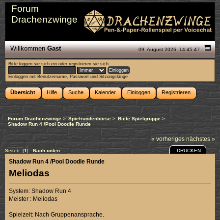
Forum
Drachenzwinge
Willkommen
Gast
09. August 2026, 14:45:47
Bitte
loggen sie sich ein
oder
registrieren sie sich
.
Einloggen mit Benutzername, Passwort und Sitzungslänge
Übersicht
Hilfe
Suche
Kalender
Einloggen
Registrieren
Forum Drachenzwinge
>
Spielrundenbörse
>
Biete Spielgruppe
>
Shadow Run 4 /Pool Doodle Runde
« vorheriges
nächstes »
DRUCKEN
Seiten: [
1
]
Nach unten
Shadow Run 4 /Pool Doodle Runde
Meliodas
System: Shadow Run 4
Meister : Meliodas
Spielzeit: Nach Gruppenansprache.