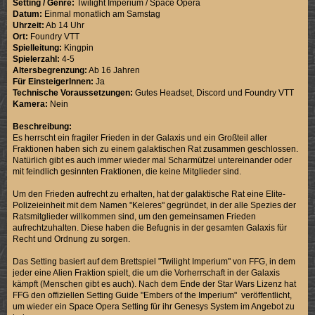
Setting / Genre:
Twilight Imperium / Space Opera
Datum:
Einmal monatlich am Samstag
Uhrzeit:
Ab 14 Uhr
Ort:
Foundry VTT
Spielleitung:
Kingpin
Spielerzahl:
4-5
Altersbegrenzung:
Ab 16 Jahren
Für EinsteigerInnen:
Ja
Technische Voraussetzungen:
Gutes Headset, Discord und Foundry VTT
Kamera:
Nein
Beschreibung:
Es herrscht ein fragiler Frieden in der Galaxis und ein Großteil aller
Fraktionen haben sich zu einem galaktischen Rat zusammen geschlossen.
Natürlich gibt es auch immer wieder mal Scharmützel untereinander oder
mit feindlich gesinnten Fraktionen, die keine Mitglieder sind.
Um den Frieden aufrecht zu erhalten, hat der galaktische Rat eine Elite-
Polizeieinheit mit dem Namen "Keleres" gegründet, in der alle Spezies der
Ratsmitglieder willkommen sind, um den gemeinsamen Frieden
aufrechtzuhalten. Diese haben die Befugnis in der gesamten Galaxis für
Recht und Ordnung zu sorgen.
Das Setting basiert auf dem Brettspiel "Twilight Imperium" von FFG, in dem
jeder eine Alien Fraktion spielt, die um die Vorherrschaft in der Galaxis
kämpft (Menschen gibt es auch). Nach dem Ende der Star Wars Lizenz hat
FFG den offiziellen Setting Guide "Embers of the Imperium" veröffentlicht,
um wieder ein Space Opera Setting für ihr Genesys System im Angebot zu