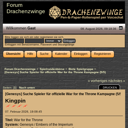
Forum
Drachenzwinge
Willkommen
Gast
08. August 2026, 09:18:36
Bitte
loggen sie sich ein
oder
registrieren sie sich
.
Einloggen mit Benutzername, Passwort und Sitzungslänge
Übersicht
Hilfe
Suche
Kalender
Einloggen
Registrieren
Forum Drachenzwinge
>
Spielrundenbörse
>
Biete Spielgruppe
>
[Genesys] Suche Spieler für offizielle War for the Throne Kampagne (5/5)
« vorheriges
nächstes »
DRUCKEN
Seiten: [
1
]
Nach unten
[Genesys] Suche Spieler für offizielle War for the Throne Kampagne (5/5)
Kingpin
07. Februar 2026, 19:08:45
Titel:
War for the Throne
System:
Genesys / Embers of the Imperium