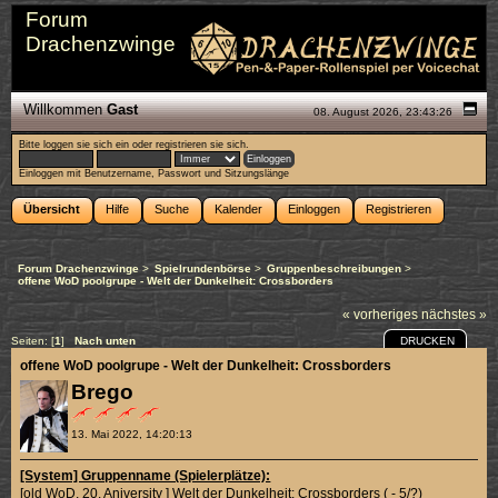
Forum
Drachenzwinge
Willkommen
Gast
08. August 2026, 23:43:26
Bitte
loggen sie sich ein
oder
registrieren sie sich
.
Einloggen mit Benutzername, Passwort und Sitzungslänge
Übersicht
Hilfe
Suche
Kalender
Einloggen
Registrieren
Forum Drachenzwinge
>
Spielrundenbörse
>
Gruppenbeschreibungen
>
offene WoD poolgrupe - Welt der Dunkelheit: Crossborders
« vorheriges
nächstes »
DRUCKEN
Seiten: [
1
]
Nach unten
offene WoD poolgrupe - Welt der Dunkelheit: Crossborders
Brego
13. Mai 2022, 14:20:13
[System] Gruppenname (Spielerplätze):
[old WoD, 20. Aniversity ] Welt der Dunkelheit: Crossborders ( - 5/?)