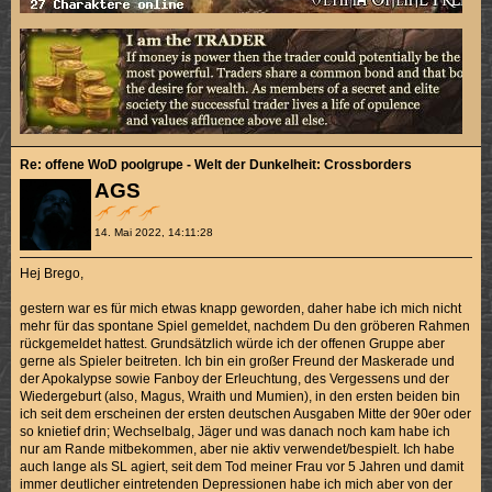
Re: offene WoD poolgrupe - Welt der Dunkelheit: Crossborders
AGS
14. Mai 2022, 14:11:28
Hej Brego,
gestern war es für mich etwas knapp geworden, daher habe ich mich nicht
mehr für das spontane Spiel gemeldet, nachdem Du den gröberen Rahmen
rückgemeldet hattest. Grundsätzlich würde ich der offenen Gruppe aber
gerne als Spieler beitreten. Ich bin ein großer Freund der Maskerade und
der Apokalypse sowie Fanboy der Erleuchtung, des Vergessens und der
Wiedergeburt (also, Magus, Wraith und Mumien), in den ersten beiden bin
ich seit dem erscheinen der ersten deutschen Ausgaben Mitte der 90er oder
so knietief drin; Wechselbalg, Jäger und was danach noch kam habe ich
nur am Rande mitbekommen, aber nie aktiv verwendet/bespielt. Ich habe
auch lange als SL agiert, seit dem Tod meiner Frau vor 5 Jahren und damit
immer deutlicher eintretenden Depressionen habe ich mich aber von der