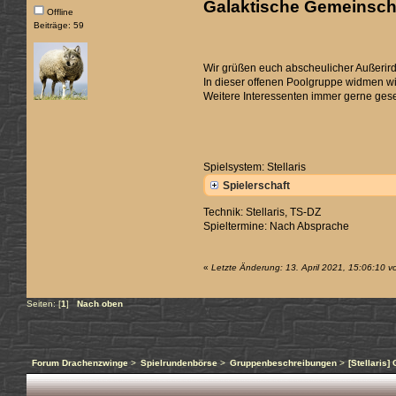
Galaktische Gemeinsch
Offline
Beiträge: 59
Wir grüßen euch abscheulicher Außerird
In dieser offenen Poolgruppe widmen wi
Weitere Interessenten immer gerne ges
Spielsystem: Stellaris
Spielerschaft
Technik: Stellaris, TS-DZ
Spieltermine: Nach Absprache
«
Letzte Änderung: 13. April 2021, 15:06:10 
Seiten: [
1
]
Nach oben
Forum Drachenzwinge
>
Spielrundenbörse
>
Gruppenbeschreibungen
>
[Stellaris