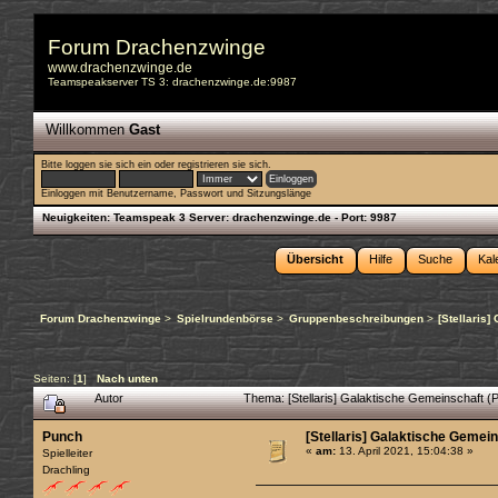
Forum Drachenzwinge
www.drachenzwinge.de
Teamspeakserver TS 3: drachenzwinge.de:9987
Willkommen
Gast
Bitte
loggen sie sich ein
oder
registrieren sie sich
.
Einloggen mit Benutzername, Passwort und Sitzungslänge
Neuigkeiten:
Teamspeak 3 Server: drachenzwinge.de - Port: 9987
Übersicht
Hilfe
Suche
Kal
Forum Drachenzwinge
>
Spielrundenbörse
>
Gruppenbeschreibungen
>
[Stellaris
Seiten: [
1
]
Nach unten
Autor
Thema: [Stellaris] Galaktische Gemeinschaft 
Punch
[Stellaris] Galaktische Gemein
«
am:
13. April 2021, 15:04:38 »
Spielleiter
Drachling