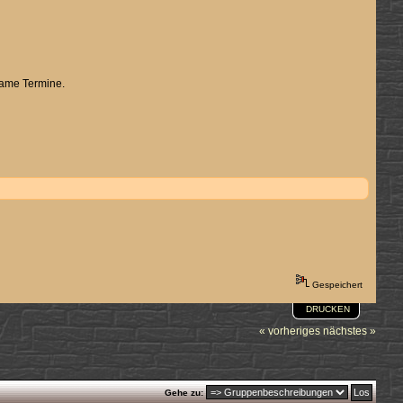
same Termine.
Gespeichert
DRUCKEN
« vorheriges
nächstes »
Gehe zu: