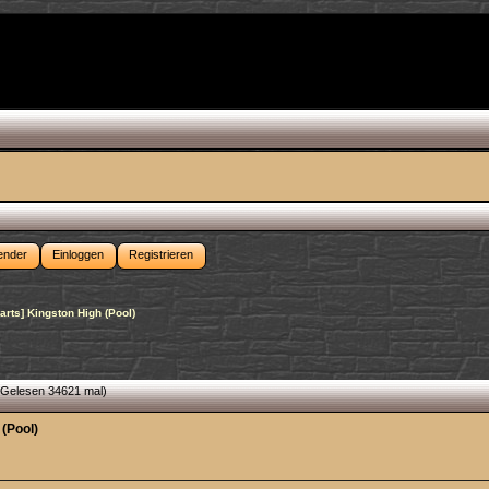
ender
Einloggen
Registrieren
arts] Kingston High (Pool)
(Gelesen 34621 mal)
 (Pool)