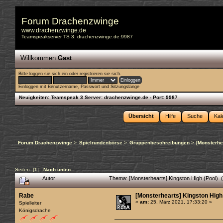
Forum Drachenzwinge
www.drachenzwinge.de
Teamspeakserver TS 3: drachenzwinge.de:9987
Willkommen
Gast
Bitte
loggen sie sich ein
oder
registrieren sie sich
.
Einloggen mit Benutzername, Passwort und Sitzungslänge
Neuigkeiten:
Teamspeak 3 Server: drachenzwinge.de - Port: 9987
Übersicht
Hilfe
Suche
Kal
Forum Drachenzwinge
>
Spielrundenbörse
>
Gruppenbeschreibungen
>
[Monsterhe
Seiten: [
1
]
Nach unten
Autor
Thema: [Monsterhearts] Kingston High (Pool) 
Rabe
[Monsterhearts] Kingston High
«
am:
25. März 2021, 17:33:20 »
Spielleiter
Königsdrache