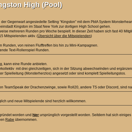
ngston High (Pool)
n der Gegenwart angesiedelte Setting “Kingston” mit dem PbtA System Monsterhear
leinstadt Kingston im Staat New York zur dortigen High School gehen.
eilweise mehreren Runden pro Woche bespielt. In dieser Zeit haben sich fast 40 Mi
15 Mitspielenden aktiv. (
Übersicht über die Mitspielenden
)
on Runden, von reinen Flufftreffen bis hin zu Mini-Kampagnen.
fende Text-Rollenspiel Runden.
ag, kann eine Runde anbieten.
rkollektiv mit drei gleichzeitigen, sich in der Sitzung abwechselnden und ergänze
r Spielleitung (Monsterherzlos) angesetzt oder sind komplett Spielleitungslos.
en TeamSpeak der Drachenzwinge, sowie Roll20, andere TS oder Discord, sind n
öglich und neue Mitspielende sind herzlich willkommen.
egründet worden und
hier
ursprünglich vorgestellt worden. Seitdem hat sich einige
chen
Rabe
übernommen.