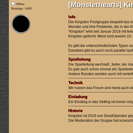
[Monsterhearts] Ki
Offline
Beiträge: 1400
Info
Die Kingston Poolgruppe bespielt das i
Monster und ihre Probleme, die in der K
“Kingston” wird seit Januar 2019 mit t
Kingston geformt. Meist sind jeweils 10-
Es gibt die unterschiedlichsten Typen v
Daneben gibt es auch noch parallel lau
Spielleitung
Die Spielleitung wechselt. Jeder, der m
Es gab auch schon einmal ein Spielleite
Andere Runden werden auch mit verteilte
Technik
Wir nutzen das Forum und meist auch d
Einladung
Ein Einstieg in das Setting ist immer m
Historie
Kingston ist 2019 von DeadOperator g
Die Moderation der Gruppe hat inzwis