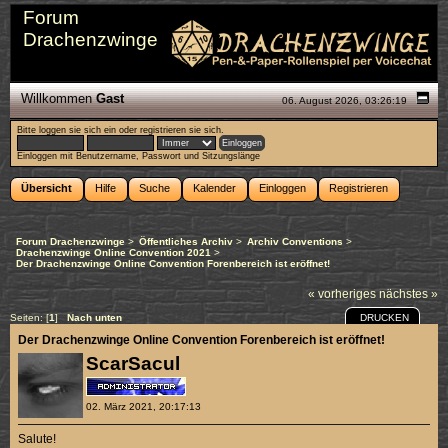
Forum
Drachenzwinge
Willkommen
Gast
06. August 2026, 03:26:19
Bitte
loggen sie sich ein
oder
registrieren sie sich
.
Einloggen mit Benutzername, Passwort und Sitzungslänge
Übersicht
Hilfe
Suche
Kalender
Einloggen
Registrieren
Forum Drachenzwinge
>
Öffentliches Archiv
>
Archiv Conventions
>
Drachenzwinge Online Convention 2021
>
Der Drachenzwinge Online Convention Forenbereich ist eröffnet!
« vorheriges
nächstes »
DRUCKEN
Seiten: [
1
]
Nach unten
Der Drachenzwinge Online Convention Forenbereich ist eröffnet!
ScarSacul
02. März 2021, 20:17:13
Salute!