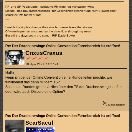
PF- und SF-Poolgruppe - schick ne PM wenn du mitmachen willst.
Librum - das Baukastenrollenspiel für Geschichtenerzähler und Nicht-Powergamer -
schick ne PM für mehr Info
----
I watch the ripples change their size but never leave the stream
Of warm impermanence and so the days float through my eyes
But still the days seem the same - RIP David Bowie
Re: Der Drachenzwinge Online Convention Forenbereich ist eröffnet!
CrixusCraxus
10. April 2021, 14:27:24
Hallo,
wenn ich bei der Online Convention eine Runde leiten möchte, wie
funktioniert das dann mit dem TS?
Sollen die Runden grundsätzlich über den TS der Drachenzwinge laufen
oder wäre auch Discord eine Option?
Gespeichert
Re: Der Drachenzwinge Online Convention Forenbereich ist eröffnet!
ScarSacul