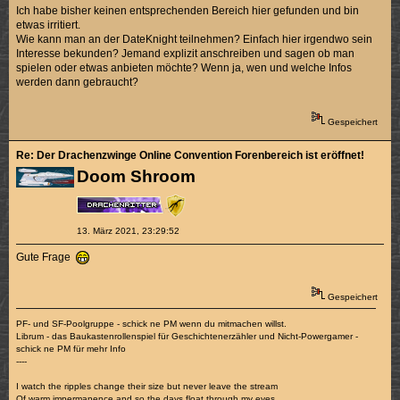
Ich habe bisher keinen entsprechenden Bereich hier gefunden und bin
etwas irritiert.
Wie kann man an der DateKnight teilnehmen? Einfach hier irgendwo sein
Interesse bekunden? Jemand explizit anschreiben und sagen ob man
spielen oder etwas anbieten möchte? Wenn ja, wen und welche Infos
werden dann gebraucht?
Gespeichert
Re: Der Drachenzwinge Online Convention Forenbereich ist eröffnet!
Doom Shroom
13. März 2021, 23:29:52
Gute Frage
Gespeichert
PF- und SF-Poolgruppe - schick ne PM wenn du mitmachen willst.
Librum - das Baukastenrollenspiel für Geschichtenerzähler und Nicht-Powergamer -
schick ne PM für mehr Info
----
I watch the ripples change their size but never leave the stream
Of warm impermanence and so the days float through my eyes