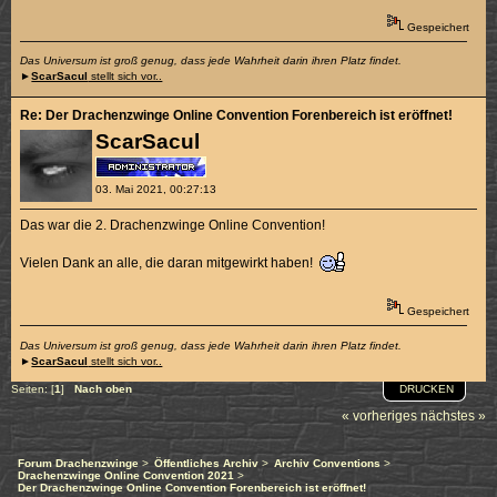
Gespeichert
Das Universum ist groß genug, dass jede Wahrheit darin ihren Platz findet.
►
ScarSacul
stellt sich vor..
Re: Der Drachenzwinge Online Convention Forenbereich ist eröffnet!
ScarSacul
03. Mai 2021, 00:27:13
Das war die 2. Drachenzwinge Online Convention!
Vielen Dank an alle, die daran mitgewirkt haben!
Gespeichert
Das Universum ist groß genug, dass jede Wahrheit darin ihren Platz findet.
►
ScarSacul
stellt sich vor..
DRUCKEN
Seiten: [
1
]
Nach oben
« vorheriges
nächstes »
Forum Drachenzwinge
>
Öffentliches Archiv
>
Archiv Conventions
>
Drachenzwinge Online Convention 2021
>
Der Drachenzwinge Online Convention Forenbereich ist eröffnet!