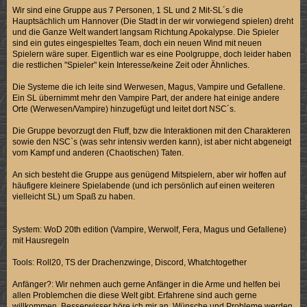
Wir sind eine Gruppe aus 7 Personen, 1 SL und 2 Mit-SL´s die
Hauptsächlich um Hannover (Die Stadt in der wir vorwiegend spielen) dreht
und die Ganze Welt wandert langsam Richtung Apokalypse. Die Spieler
sind ein gutes eingespieltes Team, doch ein neuen Wind mit neuen
Spielern wäre super. Eigentlich war es eine Poolgruppe, doch leider haben
die restlichen "Spieler" kein Interesse/keine Zeit oder Ähnliches.
Die Systeme die ich leite sind Werwesen, Magus, Vampire und Gefallene.
Ein SL übernimmt mehr den Vampire Part, der andere hat einige andere
Orte (Werwesen/Vampire) hinzugefügt und leitet dort NSC´s.
Die Gruppe bevorzugt den Fluff, bzw die Interaktionen mit den Charakteren
sowie den NSC`s (was sehr intensiv werden kann), ist aber nicht abgeneigt
vom Kampf und anderen (Chaotischen) Taten.
An sich besteht die Gruppe aus genügend Mitspielern, aber wir hoffen auf
häufigere kleinere Spielabende (und ich persönlich auf einen weiteren
vielleicht SL) um Spaß zu haben.
System: WoD 20th edition (Vampire, Werwolf, Fera, Magus und Gefallene)
mit Hausregeln
Tools: Roll20, TS der Drachenzwinge, Discord, Whatchtogether
Anfänger?: Wir nehmen auch gerne Anfänger in die Arme und helfen bei
allen Problemchen die diese Welt gibt. Erfahrene sind auch gerne
willkommen, Besserwisser höre ich mir an. Wünsche und Probleme werden