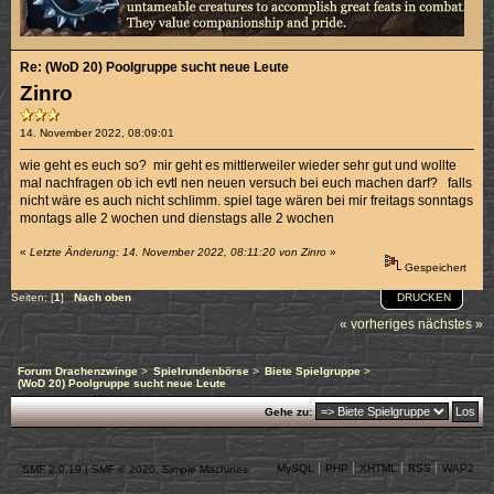
Re: (WoD 20) Poolgruppe sucht neue Leute
Zinro
14. November 2022, 08:09:01
wie geht es euch so? mir geht es mittlerweiler wieder sehr gut und wollte
mal nachfragen ob ich evtl nen neuen versuch bei euch machen darf? falls
nicht wäre es auch nicht schlimm. spiel tage wären bei mir freitags sonntags
montags alle 2 wochen und dienstags alle 2 wochen
«
Letzte Änderung: 14. November 2022, 08:11:20 von Zinro
»
Gespeichert
DRUCKEN
Seiten: [
1
]
Nach oben
« vorheriges
nächstes »
Forum Drachenzwinge
>
Spielrundenbörse
>
Biete Spielgruppe
>
(WoD 20) Poolgruppe sucht neue Leute
Gehe zu:
MySQL
PHP
XHTML
RSS
WAP2
SMF 2.0.19
|
SMF © 2020
,
Simple Machines