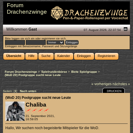
Forum
Drachenzwinge
Willkommen
Gast
07. August 2026, 22:37:54
Bitte
loggen sie sich ein
oder
registrieren sie sich
.
Einloggen mit Benutzername, Passwort und Sitzungslänge
Übersicht
Hilfe
Suche
Kalender
Einloggen
Registrieren
Forum Drachenzwinge
>
Spielrundenbörse
>
Biete Spielgruppe
>
(WoD 20) Poolgruppe sucht neue Leute
« vorheriges
nächstes »
DRUCKEN
Seiten: [
1
]
Nach unten
(WoD 20) Poolgruppe sucht neue Leute
Chaliba
21. September 2021,
16:59:05
Hallo, Wir suchen noch begeisterte Mitspieler für die WoD.