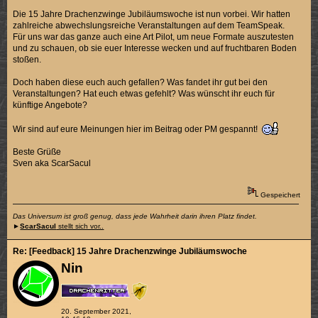
Die 15 Jahre Drachenzwinge Jubiläumswoche ist nun vorbei. Wir hatten
zahlreiche abwechslungsreiche Veranstaltungen auf dem TeamSpeak.
Für uns war das ganze auch eine Art Pilot, um neue Formate auszutesten
und zu schauen, ob sie euer Interesse wecken und auf fruchtbaren Boden
stoßen.
Doch haben diese euch auch gefallen? Was fandet ihr gut bei den
Veranstaltungen? Hat euch etwas gefehlt? Was wünscht ihr euch für
künftige Angebote?
Wir sind auf eure Meinungen hier im Beitrag oder PM gespannt!
Beste Grüße
Sven aka ScarSacul
Gespeichert
Das Universum ist groß genug, dass jede Wahrheit darin ihren Platz findet.
►
ScarSacul
stellt sich vor..
Re: [Feedback] 15 Jahre Drachenzwinge Jubiläumswoche
Nin
20. September 2021,