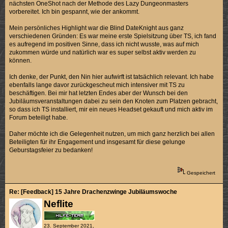
nächsten OneShot nach der Methode des Lazy Dungeonmasters
vorbereitet. Ich bin gespannt, wie der ankommt.
Mein persönliches Highlight war die Blind DateKnight aus ganz
verschiedenen Gründen: Es war meine erste Spielsitzung über TS, ich fand
es aufregend im positiven Sinne, dass ich nicht wusste, was auf mich
zukommen würde und natürlich war es super selbst aktiv werden zu
können.
Ich denke, der Punkt, den Nin hier aufwirft ist tatsächlich relevant. Ich habe
ebenfalls lange davor zurückgescheut mich intensiver mit TS zu
beschäftigen. Bei mir hat letzten Endes aber der Wunsch bei den
Jubiläumsveranstaltungen dabei zu sein den Knoten zum Platzen gebracht,
so dass ich TS installiert, mir ein neues Headset gekauft und mich aktiv im
Forum beteiligt habe.
Daher möchte ich die Gelegenheit nutzen, um mich ganz herzlich bei allen
Beteiligten für ihr Engagement und insgesamt für diese gelunge
Geburstagsfeier zu bedanken!
Gespeichert
Re: [Feedback] 15 Jahre Drachenzwinge Jubiläumswoche
Neflite
23. September 2021,