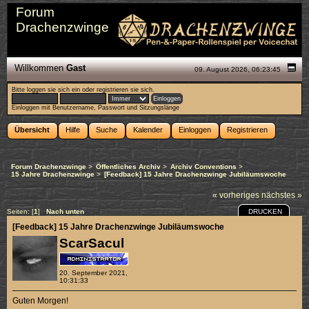
Forum
Drachenzwinge
Willkommen
Gast
09. August 2026, 06:23:45
Bitte
loggen sie sich ein
oder
registrieren sie sich
.
Einloggen mit Benutzername, Passwort und Sitzungslänge
Übersicht
Hilfe
Suche
Kalender
Einloggen
Registrieren
Forum Drachenzwinge
>
Öffentliches Archiv
>
Archiv Conventions
>
15 Jahre Drachenzwinge
>
[Feedback] 15 Jahre Drachenzwinge Jubiläumswoche
« vorheriges
nächstes »
DRUCKEN
Seiten: [
1
]
Nach unten
[Feedback] 15 Jahre Drachenzwinge Jubiläumswoche
ScarSacul
20. September 2021,
10:31:33
Guten Morgen!