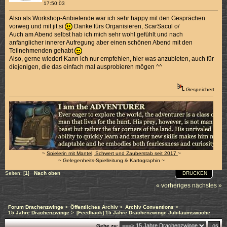
17:50:03
Also als Workshop-Anbietende war ich sehr happy mit den Gesprächen
vorweg und mit jit.si
Danke fürs Organisieren, ScarSacul o/
Auch am Abend selbst hab ich mich sehr wohl gefühlt und nach
anfänglicher innerer Aufregung aber einen schönen Abend mit den
Teilnehmenden gehabt
Also, gerne wieder! Kann ich nur empfehlen, hier was anzubieten, auch für
diejenigen, die das einfach mal ausprobieren mögen ^^
Gespeichert
~
Spielerin mit Mantel, Schwert und Zauberstab seit 2017
~
~ Gelegenheits-Spielleitung & Kartographin ~
DRUCKEN
Seiten: [
1
]
Nach oben
« vorheriges
nächstes »
Forum Drachenzwinge
>
Öffentliches Archiv
>
Archiv Conventions
>
15 Jahre Drachenzwinge
>
[Feedback] 15 Jahre Drachenzwinge Jubiläumswoche
Gehe zu: