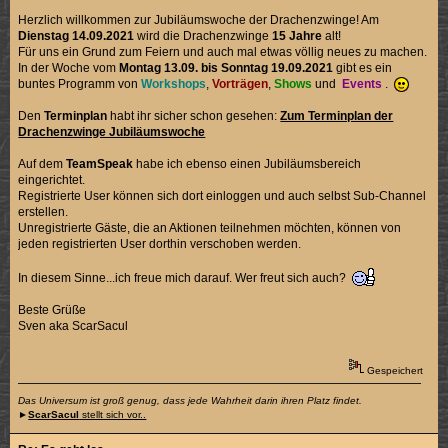
Herzlich willkommen zur Jubiläumswoche der Drachenzwinge! Am
Dienstag 14.09.2021
wird die Drachenzwinge
15 Jahre
alt!
Für uns ein Grund zum Feiern und auch mal etwas völlig neues zu machen.
In der Woche vom
Montag 13.09. bis Sonntag 19.09.2021
gibt es ein
buntes Programm von
Workshops
,
Vorträgen
,
Shows
und
Events
.
Den
Terminplan
habt ihr sicher schon gesehen:
Zum Terminplan der
Drachenzwinge Jubiläumswoche
Auf dem
TeamSpeak
habe ich ebenso einen Jubiläumsbereich
eingerichtet.
Registrierte User können sich dort einloggen und auch selbst Sub-Channel
erstellen.
Unregistrierte Gäste, die an Aktionen teilnehmen möchten, können von
jeden registrierten User dorthin verschoben werden.
In diesem Sinne...ich freue mich darauf. Wer freut sich auch?
Beste Grüße
Sven aka ScarSacul
Gespeichert
Das Universum ist groß genug, dass jede Wahrheit darin ihren Platz findet.
►
ScarSacul
stellt sich vor..