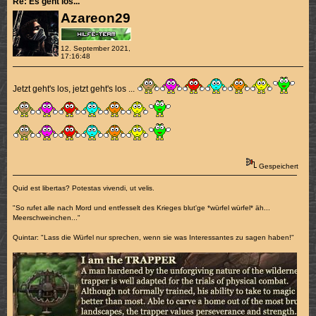
Re: Es geht los...
Azareon29
12. September 2021,
17:16:48
Jetzt geht's los, jetzt geht's los ...
Gespeichert
Quid est libertas? Potestas vivendi, ut velis.
"So rufet alle nach Mord und entfesselt des Krieges blut'ge *würfel würfel* äh...
Meerschweinchen..."
Quintar: "Lass die Würfel nur sprechen, wenn sie was Interessantes zu sagen haben!"