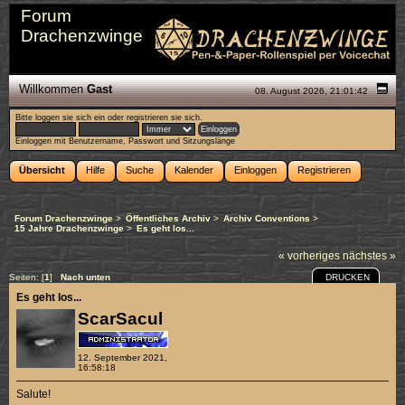
Forum
Drachenzwinge
Willkommen
Gast
08. August 2026, 21:01:42
Bitte
loggen sie sich ein
oder
registrieren sie sich
.
Einloggen mit Benutzername, Passwort und Sitzungslänge
Übersicht
Hilfe
Suche
Kalender
Einloggen
Registrieren
Forum Drachenzwinge
>
Öffentliches Archiv
>
Archiv Conventions
>
15 Jahre Drachenzwinge
>
Es geht los...
« vorheriges
nächstes »
DRUCKEN
Seiten: [
1
]
Nach unten
Es geht los...
ScarSacul
12. September 2021,
16:58:18
Salute!