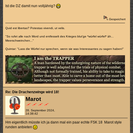
Ist die DZ damit nun volljährig?
Gespeichert
Quid est libertas? Potestas vivendi, ut velis.
"So rufet alle nach Mord und entfesselt des Krieges blut'ge *würfel würfel* äh...
Meerschweinchen..."
Quintar: "Lass die Würfel nur sprechen, wenn sie was Interessantes zu sagen haben!"
Re: Die Drachenzwinge wird 18!
Marot
26. September 2024,
14:38:42
Hm eigentlich müsste ich ja dann mal ein paar echte FSK 18 Marot style
runden anbieten