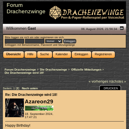
Forum
Drachenzwinge
Willkommen
Gast
06. August 2026, 21:56:34
Bitte
loggen sie sich ein
oder
registrieren sie sich
.
Einloggen mit Benutzername, Passwort und Sitzungslänge
Übersicht
Hilfe
Suche
Kalender
Einloggen
Registrieren
Forum Drachenzwinge
>
Die Drachenzwinge
>
Offizielle Mitteilungen
>
Die Drachenzwinge wird 18!
« vorheriges
nächstes »
DRUCKEN
Seiten:
1
[
2
]
Nach unten
Re: Die Drachenzwinge wird 18!
Azareon29
18. September 2024,
17:47:21
Happy Birthday!