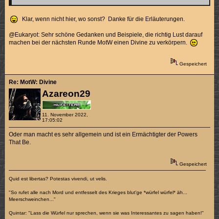
Klar, wenn nicht hier, wo sonst? Danke für die Erläuterungen.
@Eukaryot: Sehr schöne Gedanken und Beispiele, die richtig Lust darauf
machen bei der nächsten Runde MotW einen Divine zu verkörpern.
Gespeichert
Re: MotW: Divine
Azareon29
11. November 2022,
17:05:02
Oder man macht es sehr allgemein und ist ein Ermächtigter der Powers
That Be.
Gespeichert
Quid est libertas? Potestas vivendi, ut velis.
"So rufet alle nach Mord und entfesselt des Krieges blut'ge *würfel würfel* äh...
Meerschweinchen..."
Quintar: "Lass die Würfel nur sprechen, wenn sie was Interessantes zu sagen haben!"