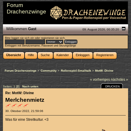
Forum
Drachenzwinge
Willkommen
Gast
09. August 2026, 00:35:20
Bitte
loggen sie sich ein
oder
registrieren sie sich
.
Einloggen mit Benutzername, Passwort und Sitzungslänge
Übersicht
Hilfe
Suche
Kalender
Einloggen
Registrieren
Forum Drachenzwinge
>
Community
>
Rollenspiel-Smalltalk
>
MotW: Divine
« vorheriges
nächstes »
DRUCKEN
Seiten:
1
[
2
]
Nach unten
Re: MotW: Divine
Merlchenmietz
30. Oktober 2022, 21:59:06
Was für eine Streitkultur. <3