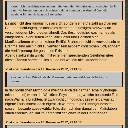
- Wenn ich das richtig verstanden habe (und den Hinduismus zu verstehen ist für
einen Außenstehenden echt schwer), dann betreten die Hindu-Götter die
weltliche Bühne als Avatare ihrer selbst.
Es gibt nicht
den
Hinduismus an sich, sondern eine Vielzahl an diversen
Glaubensrichtungen, so dass dies mehr einem riesigen Netzwerk an
verschiedenen Mythologien ähnelt. Das Bestmögliche, was man da als
einigenden Faktor sehen kann: alle Götter und Göttinen sind
Manifestationen einer einzelnen Entität, Brahman, nicht zu verwechseln mit
Brahma, und auch nicht zu verwechseln mit dem christlichen Gott, sondern
die Verkörperung der gesamten Existenz.
Aber da solltest du wirklich mit einem entsprechenden Gelehrten über
dieses Thema sprechen, ich bin da bei weitem nicht aussreichend.
Zitat von: Skarabäus am 10. November 2022, 21:04:17
- Im nordischen Götterkreis der Germanen würden Walküren vielleicht gut
passen.
In der nordischen Mythologie (welche auch die germanische Mythologie
mitbeinhaltet) waren die Walküren Psychopomps, welche bestimmte Tote
nach Walhalla brachten. Ist zwar nicht unmöglich, dass eine da was auf
eigene Faust macht, doch eigentlich würden da die Einherjer besser
passen, besagte ausgewählte Tote, die nach den damaligen Maßstäben
einen ehrenvollen Tod im Kampf mit der Waffe in der Hand fanden.
Zitat von: Skarabäus am 10. November 2022, 21:04:17