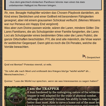
- Aus dem griechisch-römischen Pantheon könnte man einen bis dato
unbekannten Halbgott ins Rennen bringen.
Äh, nee. Besagte Halbgötter würden das Chosen-Playbook darstellen, als
Kind eines Sterblichen und einer Gottheit mit besonderen Fähigkeiten
gesegnet, aber mit einem grausamen Schicksal verflucht. (Meines Wissens
war nur Perseus ein Happy End vergönnt)
Was aber zum Divine passen würde, wären die Laren, mindere Götter. Die
Lares Familiares, die als Schutzgeister einer Familie fungierten, die Lares
Loci als Schutzgeister eines bestimmten Ortes oder die Lares Publici, die
ganze Ortschaften beschützten. FYI, die sind alle männlich, die Virae waren
ihr weiblicher Gegenpart. Dann gibt es noch die Dii Penates, welche die
Vorräte bewachten.
Gespeichert
Quid est libertas? Potestas vivendi, ut velis.
"So rufet alle nach Mord und entfesselt des Krieges blut'ge *würfel würfel* äh...
Meerschweinchen..."
Quintar: "Lass die Würfel nur sprechen, wenn sie was Interessantes zu sagen haben!"