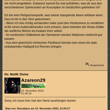
mir nicht eingefallen. Eukaryot, kannst Du mal aufzählen, was dir aus den
verschiedenen Spielrunden an Konzepten im Gedächtnis geblieben ist?
Ich bin kein Religionsexperte, was meine mangelnde Ideen erklären kann.
Das ist mir in den Sinn gekommen:
- Wenn ich das richtig verstanden habe (und den Hinduismus zu verstehen
ist für einen Außenstehenden echt schwer), dann betreten die Hindu-Götter
die weltliche Bühne als Avatare ihrer selbst.
- Im nordischen Götterkreis der Germanen würden Walküren vielleicht gut
passen.
- Aus dem griechisch-römischen Pantheon könnte man einen bis dato
unbekannten Halbgott ins Rennen bringen.
Gespeichert
Re: MotW: Divine
Azareon29
10. November 2022,
21:38:19
Sorry, ich muss hier mal den Nerd raushängen lassen.
Zitat von: Skarabäus am 10. November 2022, 21:04:17