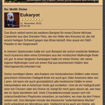
Re: MotW: Divine
Eukaryot
11. November 2022,
09:04:48
Das Buch selbst nennt als weiteres Beispiel für einen Divine Michael
Carpenter aus den Dresden Files, der ein
Ritter des Kreuzes
ist, der mit
einem heiligen Schwert gegen das Böse kämpft. Also quasi ein D&D-
Paladin in der Gegenwart!
In meinen Spielrunden hatte ich zum Beispiel die schon erwähnte Walküre.
Auch Azareons Idee eines Einherjers aus der nordischen Mythologie finde
ich gut. In einer längeren Kampagne hatte ich einen Divine, der seine
eigene Mythologie rund um einen Rat aus kosmischen Hütern des
Gleichgewichts erfunden hat.
Deine sonstigen Ideen, wie Avatare von hinduistischen Göttern oder einen
griechisch-römischen Halbgott finde ich auch gut. Oder Azareons Idee von
Laren. Ich kann mir auch grundsätzlich alte heidnische Götter in einer
Interpretation wie in American Gods gut vorstellen. Und ob ein Halbgott jetzt
eher ein Chosen oder ein Divine ist, hängt für mich ganz davon ab, wie man
die im Spiel darstellen will. Viele Charakterkonzepte lassen sich mit
unterschiedlichen Playbooks umsetzen, je nachdem, wo man da den Fokus
setzen will. Zum Beispiel müsste die klassische "auferstandene Mumie"
nicht unbedingt ein Monstrous sein. Vielleicht ist es auch ein Divine, ein