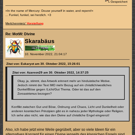
Gespeichert
»In the name of Mercury: Douse yourself in water, and repent!«
... Funkel, funkel, sei herzlich. <3
Merlchenmietz'
Vorstellung
Re: MotW: Divine
Skarabäus
10. November 2022, 21:04:17
Zitat von: Eukaryot am 30. Oktober 2022, 15:26:01
Zitat von: Azareon29 am 30. Oktober 2022, 14:37:25
Okay, ja, stimmt, das Artwork erinnert mehr an hinduistische Motive.
Jedoch nimmt der Text IMO mehr Bezug auf ein christlich/westliches
Dunkel/Böse gegen /Licht/Gut Thema. Oder ist das auf den
Zoroastrismus bezogen?
Konflikt zwischen Gut und Böse, Ordnung und Chaos, Licht und Dunkelheit oder
anderen kosmischen Prinzipien gibt es in nahezu jeder Mythologie oder Religion.
Ich sehe also nicht, wie das den Divine auf christliche Engel eingrenzt!
Also, ich habe jetzt eine Weile gegrübelt, aber so viele Ideen für ein
alternatives Konzept für einen Divine jenseits des klassichen Engels sind