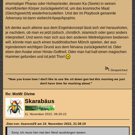
ehemaliger Pharao oder Hohepriester, dessen Ka (Seele) in seinen
mumifizierten Körper zurückgekehrt ist, um das kosmische Maat
(Gleichgewicht) wiederherzustellen. Und der im Playbook genannte
Adversary
ist dann vielleicht Apep/Apophis.
Ich denke auch alleine aus dem Engelskonzept lässt sich viel herausholen,
je nachdem, ob man es jetzt jüdisch, christlich, islamisch oder ganz anders
interpretiert. Und wenn man sich aus den anderen Weltreligionen bedienen
will, könnte man auch einen buddhistischen Mönch spielen, der aus
irgendeinem wichtigen Grund aus dem Nirvana zurückgekehrt ist. Oder
eben den Avatar einer Hindu-Gottheit. Oder man hat halt einen magischen
Hammer gefunden und ist jetzt Thor!
Gespeichert
"Now you know how I don't like to use the sit down gun but this morning we just
don't have time for mucking about."
Re: MotW: Divine
Skarabäus
11. November 2022, 09:26:22
Zitat von: Azareon29 am 10. November 2022, 21:38:19
Sorry, ich muss hier mal den Nerd raushängen lassen.