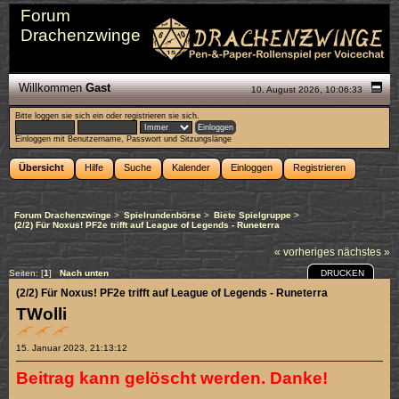
Forum
Drachenzwinge
Willkommen
Gast
10. August 2026, 10:06:33
Bitte
loggen sie sich ein
oder
registrieren sie sich
.
Einloggen mit Benutzername, Passwort und Sitzungslänge
Übersicht
Hilfe
Suche
Kalender
Einloggen
Registrieren
Forum Drachenzwinge
>
Spielrundenbörse
>
Biete Spielgruppe
>
(2/2) Für Noxus! PF2e trifft auf League of Legends - Runeterra
« vorheriges
nächstes »
DRUCKEN
Seiten: [
1
]
Nach unten
(2/2) Für Noxus! PF2e trifft auf League of Legends - Runeterra
TWolli
15. Januar 2023, 21:13:12
Beitrag kann gelöscht werden. Danke!