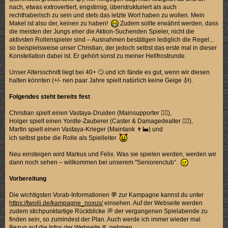
nach, etwas extrovertiert, engstirnig, überstrukturiert als auch
rechthaberisch zu sein und stets das letzte Wort haben zu wollen. Mein
Makel ist also der, keinen zu haben!
Zudem sollte erwähnt werden, dass
die meisten der Jungs eher die Aktion-Suchenden Spieler, nicht die
aktivsten Rollenspieler sind – Ausnahmen bestätigen lediglich die Regel...
so beispielsweise unser Christian, der jedoch selbst das erste mal in dieser
Konstellation dabei ist. Er gehört sonst zu meiner Hellfrostrunde.
Unser Altersschnitt liegt bei 40+ 🙄 und ich fände es gut, wenn wir diesen
halten könnten (+/- nen paar Jahre spielt natürlich keine Geige 🎻).
Folgendes steht bereits fest
Christian spielt einen Vastaya-Druiden (Mainsupporter 👨‍⚕️),
Holger spielt einen Yordle-Zauberer (Caster & Damagedealter 🧙‍♂️),
Martin spielt einen Vastaya-Krieger (Maintank 👨‍🏭) und
ich selbst gebe die Rolle als Spielleiter
Neu einsteigen wird Markus und Felix. Was sie spielen werden, werden wir
dann noch sehen – willkommen bei unserem "Seniorenclub“.
Vorbereitung
Die wichtigsten Vorab-Informationen 💬 zur Kampagne kannst du unter
https://twolli.de/kampagne_noxus/
einsehen. Auf der Webseite werden
zudem stichpunktartige Rückblicke 💭 der vergangenen Spielabende zu
finden sein, so zumindest der Plan. Auch werde ich immer wieder mal
Bezug auf die Infos der Webseite 📃 nehmen.