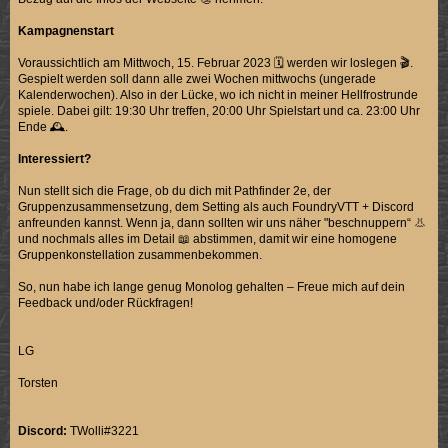
Kampagnenstart
Voraussichtlich am Mittwoch, 15. Februar 2023 🗓️ werden wir loslegen 🎬.
Gespielt werden soll dann alle zwei Wochen mittwochs (ungerade
Kalenderwochen). Also in der Lücke, wo ich nicht in meiner Hellfrostrunde
spiele. Dabei gilt: 19:30 Uhr treffen, 20:00 Uhr Spielstart und ca. 23:00 Uhr
Ende 🕰️.
Interessiert?
Nun stellt sich die Frage, ob du dich mit Pathfinder 2e, der
Gruppenzusammensetzung, dem Setting als auch FoundryVTT + Discord
anfreunden kannst. Wenn ja, dann sollten wir uns näher "beschnuppern“ 👃
und nochmals alles im Detail 📖 abstimmen, damit wir eine homogene
Gruppenkonstellation zusammenbekommen.
So, nun habe ich lange genug Monolog gehalten – Freue mich auf dein
Feedback und/oder Rückfragen!
LG
Torsten
Discord:
TWolli#3221