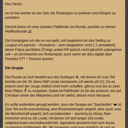
Hey Nerds,
es ist mal wieder an der Zeit, die Rüstungen zu polieren und Klingen zu
schärfen!
Derzeit plane ich eine (zweite)
Pathfinder-2e-Runde
, parallel zu meiner
Hellfrostrunde 🥶.
Die Kampagne um die es nun geht, soll angelehnt an das Setting zu
League of Legends
–
Runeterra
– sein (angelehnt, nicht 1:1 annektiert),
deren Fokus auf Aktion 💥 liegt, wobei RP jedoch nicht gänzlich untergehen
soll – es ist immerhin ein Rollenspiel, auch wenn wir dies digital über
Foundry VTT + Discord spielen.
Die Gruppe
Die Runde an sich besteht aus den Kollegen 🍻, mit denen ich zum Teil
bereits um die 30 Jahre P&P zocke (verdammt, ich werde alt 🧟‍♂️). Da es
jedoch zwei der Jungs zeitlich nicht mehr schaffen, gibt es nun bis zu zwei
freie Plätze 🪑 zu vergeben. Dabei ist Pathfinder 2e für die anderen, bis auf
Christian (einer der Mitspieler) und mir selbst, aktuell noch Neuland.
Es sollte außerdem gesagt werden, dass die Gruppe ein “Sauhaufen“ 🐖 ist.
Zum Teil recht unzuverlässig, was Rückmeldungen angeht, aber auch, was
die Bereitschaft angeht, sich vorzubereiten –
learning by doing
. Aber
immerhin sind es die Leute, mit denen ich seit langer Zeit zocke,
aufgewachsen und befreundet bin. Irgendwie gewöhnt man sich daran
(zumindest größtenteils 😅). Mir hingegen sagt man lediglich ab und an