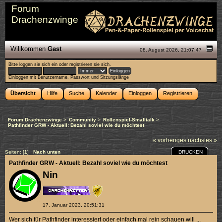
Forum
Drachenzwinge
Willkommen
Gast
08. August 2026, 21:07:47
Bitte
loggen sie sich ein
oder
registrieren sie sich
.
Einloggen mit Benutzername, Passwort und Sitzungslänge
Übersicht
Hilfe
Suche
Kalender
Einloggen
Registrieren
Forum Drachenzwinge
>
Community
>
Rollenspiel-Smalltalk
>
Pathfinder GRW - Aktuell: Bezahl soviel wie du möchtest
« vorheriges
nächstes »
DRUCKEN
Seiten: [
1
]
Nach unten
Pathfinder GRW - Aktuell: Bezahl soviel wie du möchtest
Nin
17. Januar 2023, 20:51:31
Wer sich für Pathfinder interessiert oder einfach mal rein schauen will ...