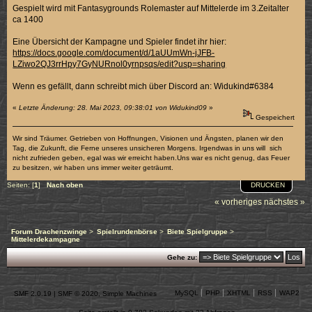
Gespielt wird mit Fantasygrounds Rolemaster auf Mittelerde im 3.Zeitalter
ca 1400
Eine Übersicht der Kampagne und Spieler findet ihr hier:
https://docs.google.com/document/d/1aUUmWn-jJFB-
LZiwo2QJ3rrHpy7GyNURnol0yrnpsqs/edit?usp=sharing
Wenn es gefällt, dann schreibt mich über Discord an: Widukind#6384
«
Letzte Änderung: 28. Mai 2023, 09:38:01 von Widukind09
»
Gespeichert
Wir sind Träumer. Getrieben von Hoffnungen, Visionen und Ängsten, planen wir den
Tag, die Zukunft, die Ferne unseres unsicheren Morgens. Irgendwas in uns will sich
nicht zufrieden geben, egal was wir erreicht haben.Uns war es nicht genug, das Feuer
zu besitzen, wir haben uns immer weiter geträumt.
DRUCKEN
Seiten: [
1
]
Nach oben
« vorheriges
nächstes »
Forum Drachenzwinge
>
Spielrundenbörse
>
Biete Spielgruppe
>
Mittelerdekampagne
Gehe zu:
MySQL
PHP
XHTML
RSS
WAP2
SMF 2.0.19
|
SMF © 2020
,
Simple Machines