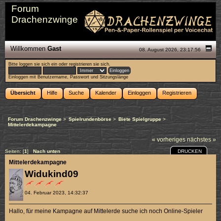
Forum
Drachenzwinge
Willkommen
Gast
08. August 2026, 23:17:56
Bitte
loggen sie sich ein
oder
registrieren sie sich
.
Einloggen mit Benutzername, Passwort und Sitzungslänge
Übersicht
Hilfe
Suche
Kalender
Einloggen
Registrieren
Forum Drachenzwinge
>
Spielrundenbörse
>
Biete Spielgruppe
>
Mittelerdekampagne
« vorheriges
nächstes »
DRUCKEN
Seiten: [
1
]
Nach unten
Mittelerdekampagne
Widukind09
04. Februar 2023, 14:32:37
Hallo, für meine Kampagne auf Mittelerde suche ich noch Online-Spieler