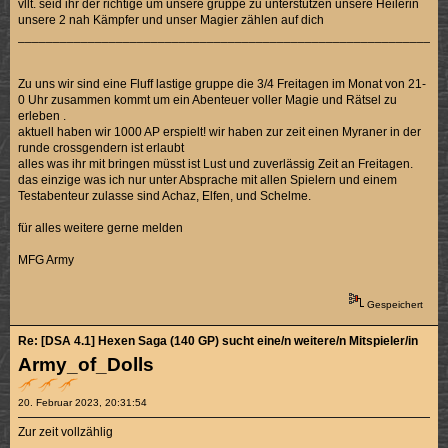
vllt. seid ihr der richtige um unsere gruppe zu unterstützen unsere Heilerin
unsere 2 nah Kämpfer und unser Magier zählen auf dich
_____________________________________________________________
Zu uns wir sind eine Fluff lastige gruppe die 3/4 Freitagen im Monat von 21-
0 Uhr zusammen kommt um ein Abenteuer voller Magie und Rätsel zu
erleben .
aktuell haben wir 1000 AP erspielt! wir haben zur zeit einen Myraner in der
runde crossgendern ist erlaubt
alles was ihr mit bringen müsst ist Lust und zuverlässig Zeit an Freitagen.
das einzige was ich nur unter Absprache mit allen Spielern und einem
Testabenteur zulasse sind Achaz, Elfen, und Schelme.
für alles weitere gerne melden
MFG Army
Gespeichert
Re: [DSA 4.1] Hexen Saga (140 GP) sucht eine/n weitere/n Mitspieler/in
Army_of_Dolls
20. Februar 2023, 20:31:54
Zur zeit vollzählig