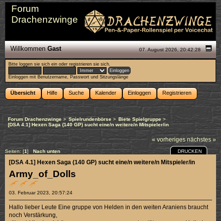
Forum
Drachenzwinge
Willkommen
Gast
07. August 2026, 20:42:28
Bitte
loggen sie sich ein
oder
registrieren sie sich
.
Einloggen mit Benutzername, Passwort und Sitzungslänge
Übersicht
Hilfe
Suche
Kalender
Einloggen
Registrieren
Forum Drachenzwinge
>
Spielrundenbörse
>
Biete Spielgruppe
>
[DSA 4.1] Hexen Saga (140 GP) sucht eine/n weitere/n Mitspieler/in
« vorheriges
nächstes »
DRUCKEN
Seiten: [
1
]
Nach unten
[DSA 4.1] Hexen Saga (140 GP) sucht eine/n weitere/n Mitspieler/in
Army_of_Dolls
03. Februar 2023, 20:57:24
Hallo lieber Leute Eine gruppe von Helden in den weiten Araniens braucht
noch Verstärkung,