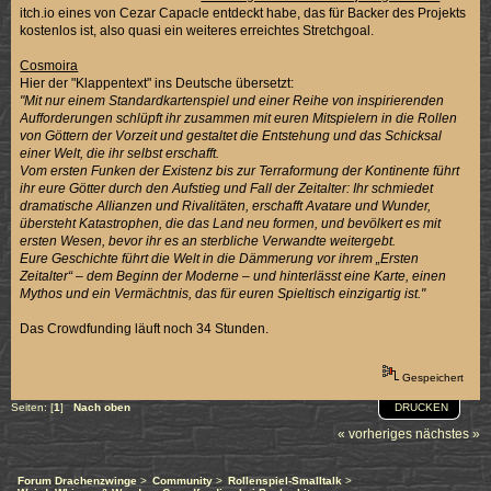
itch.io eines von Cezar Capacle entdeckt habe, das für Backer des Projekts
kostenlos ist, also quasi ein weiteres erreichtes Stretchgoal.
Cosmoira
Hier der "Klappentext" ins Deutsche übersetzt:
"Mit nur einem Standardkartenspiel und einer Reihe von inspirierenden
Aufforderungen schlüpft ihr zusammen mit euren Mitspielern in die Rollen
von Göttern der Vorzeit und gestaltet die Entstehung und das Schicksal
einer Welt, die ihr selbst erschafft.
Vom ersten Funken der Existenz bis zur Terraformung der Kontinente führt
ihr eure Götter durch den Aufstieg und Fall der Zeitalter: Ihr schmiedet
dramatische Allianzen und Rivalitäten, erschafft Avatare und Wunder,
übersteht Katastrophen, die das Land neu formen, und bevölkert es mit
ersten Wesen, bevor ihr es an sterbliche Verwandte weitergebt.
Eure Geschichte führt die Welt in die Dämmerung vor ihrem „Ersten
Zeitalter“ – dem Beginn der Moderne – und hinterlässt eine Karte, einen
Mythos und ein Vermächtnis, das für euren Spieltisch einzigartig ist."
Das Crowdfunding läuft noch 34 Stunden.
Gespeichert
DRUCKEN
Seiten: [
1
]
Nach oben
« vorheriges
nächstes »
Forum Drachenzwinge
>
Community
>
Rollenspiel-Smalltalk
>