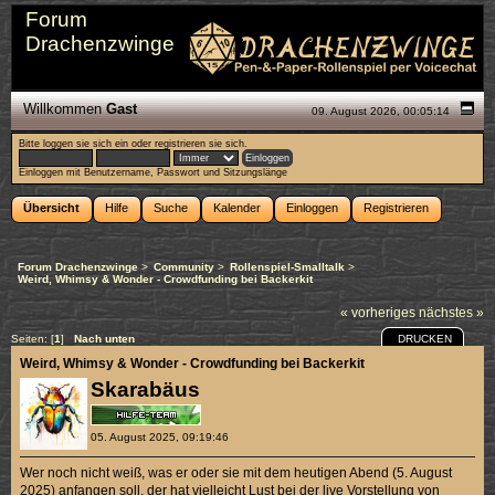
Forum
Drachenzwinge
Willkommen
Gast
09. August 2026, 00:05:14
Bitte
loggen sie sich ein
oder
registrieren sie sich
.
Einloggen mit Benutzername, Passwort und Sitzungslänge
Übersicht
Hilfe
Suche
Kalender
Einloggen
Registrieren
Forum Drachenzwinge
>
Community
>
Rollenspiel-Smalltalk
>
Weird, Whimsy & Wonder - Crowdfunding bei Backerkit
« vorheriges
nächstes »
DRUCKEN
Seiten: [
1
]
Nach unten
Weird, Whimsy & Wonder - Crowdfunding bei Backerkit
Skarabäus
05. August 2025, 09:19:46
Wer noch nicht weiß, was er oder sie mit dem heutigen Abend (5. August
2025) anfangen soll, der hat vielleicht Lust bei der live Vorstellung von