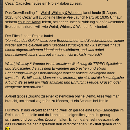
Cezar Capacles neuestem Projekt dabei zu sein.
Das Crowdfunding für
Weird, Whimsy & Wonder
startet heute (5. August
2025) und Cezar will zuvor eine kleine Pre-Launch Party ab 19:05 Uhr auf
seinem
Youtube-Kana
l feiern, bei der er unter Mitwirkung aller Anwesenden
live demonstrieren will, wie Weird, Whimsy & Wonder funktioniert.
Der Pitch für das Projekt lautet:
"Kennt ihr das Gefühl, dass eure Begegnungen und Beschreibungen immer
wieder auf die gleichen alten Klischees zurückgreifen? Als würdet ihr aus
einem abgedroschenen Ideenfundus schöpfen, und was dabei
herauskommt, fühlt sich... gut an, aber nicht wirklich magisch?
Weird, Whimsy & Wonder ist ein kreatives Werkzeug für TTRPG-Spielleiter
und Solospieler, die aus dem Erwarteten ausbrechen und etwas
Erinnerungswürdiges hervorbringen wollen: seltsam, bewegend oder
mysteriös. Es hilft euch, Momente zu kreieren, die sich auf die bestmögliche
Art und Weise fehl am Platz anfühlen und Ehrfurcht, Freude, Gruseln oder
Neugierde hervorrufen."
Aktuell gibt es Zugang zu einer
kostenlosen online Demo
. Alles was man
braucht, um darauf zugreifen zu können, ist ein Account bei itch.io.
Für mich ist das Projekt spannend, weil ich gerade eine DnD-Kampagne im
Reich der Feen leite und da kann einem eigentlich gar nicht genug
schräges und verrücktes Zeug einfallen. Ich bin daher sehr gespannt, ob
das Büchlein meiner Inspiration den versprochenen Kickstart geben kann.