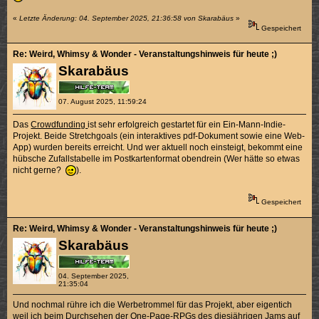
«
Letzte Änderung: 04. September 2025, 21:36:58 von Skarabäus
»
Gespeichert
Re: Weird, Whimsy & Wonder - Veranstaltungshinweis für heute ;)
Skarabäus
07. August 2025, 11:59:24
Das
Crowdfunding
ist sehr erfolgreich gestartet für ein Ein-Mann-Indie-
Projekt. Beide Stretchgoals (ein interaktives pdf-Dokument sowie eine Web-
App) wurden bereits erreicht. Und wer aktuell noch einsteigt, bekommt eine
hübsche Zufallstabelle im Postkartenformat obendrein (Wer hätte so etwas
nicht gerne?
).
Gespeichert
Re: Weird, Whimsy & Wonder - Veranstaltungshinweis für heute ;)
Skarabäus
04. September 2025,
21:35:04
Und nochmal rühre ich die Werbetrommel für das Projekt, aber eigentich
weil ich beim Durchsehen der
One-Page-RPGs des diesjährigen Jams
auf