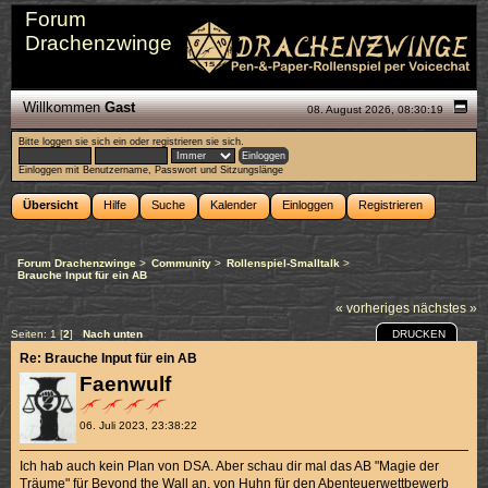
Forum
Drachenzwinge
Willkommen
Gast
08. August 2026, 08:30:19
Bitte
loggen sie sich ein
oder
registrieren sie sich
.
Einloggen mit Benutzername, Passwort und Sitzungslänge
Übersicht
Hilfe
Suche
Kalender
Einloggen
Registrieren
Forum Drachenzwinge
>
Community
>
Rollenspiel-Smalltalk
>
Brauche Input für ein AB
« vorheriges
nächstes »
DRUCKEN
Seiten:
1
[
2
]
Nach unten
Re: Brauche Input für ein AB
Faenwulf
06. Juli 2023, 23:38:22
Ich hab auch kein Plan von DSA. Aber schau dir mal das AB "Magie der
Träume" für Beyond the Wall an, von Huhn für den Abenteuerwettbewerb