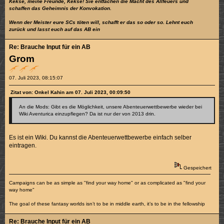
Kekse, meine Freunde, Kekse! Sie entfachen die Macht des Allfeuers und
schaffen das Geheimnis der Konvokation.
Wenn der Meister eure SCs töten will, schafft er das so oder so. Lehnt euch
zurück und lasst euch auf das AB ein
Re: Brauche Input für ein AB
Grom
07. Juli 2023, 08:15:07
Zitat von: Onkel Kahin am 07. Juli 2023, 00:09:50
An die Mods: Gibt es die Möglichkeit, unsere Abenteuerwettbewerbe wieder bei
Wiki Aventurica einzupflegen? Da ist nur der von 2013 drin.
Es ist ein Wiki. Du kannst die Abenteuerwettbewerbe einfach selber
eintragen.
Gespeichert
Campaigns can be as simple as "find your way home" or as complicated as "find your
way home"
The goal of these fantasy worlds isn’t to be in middle earth, it’s to be in the fellowship
Re: Brauche Input für ein AB