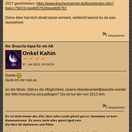
2017 geschrieben:
https://www.drachenzwinge.de/forum/index.php?
topic=79419.msg606762#msg606762
Deine Idee hat mich direkt daran erinnert, vielleicht kannst du da was
rausziehen.
Gespeichert
Re: Brauche Input für ein AB
Onkel Kahin
07. Juli 2023, 00:09:50
Danke
Guck ich mir mal an.
An die Mods: Gibt es die Möglichkeit, unsere Abenteuerwettbewerbe wieder
bei Wiki Aventurica einzupflegen? Da ist nur der von 2013 drin.
Gespeichert
Es ist nicht immer das Ziel, dass alles exakt gleich gut ist. Gameplay ist kein
Kommunismus. Es muss nicht alles gleich (gut) sein.
Ein Herz für Optimierer und PGler.