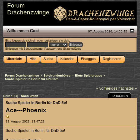
Forum
Drachenzwinge
Willkommen
Gast
07. August 2026, 14:56:45
Bitte
loggen sie sich ein
oder
registrieren sie sich
.
Einloggen mit Benutzername, Passwort und Sitzungslänge
Übersicht
Hilfe
Suche
Kalender
Einloggen
Registrieren
Forum Drachenzwinge
>
Spielrundenbörse
>
Biete Spielgruppe
>
Suche Spieler in Berlin für DnD 5e!
« vorheriges
nächstes »
DRUCKEN
Seiten: [
1
]
Nach unten
Suche Spieler in Berlin für DnD 5e!
Ace---Phoenix
13. August 2023, 13:47:23
Suche Spieler in Berlin für DnD 5e!