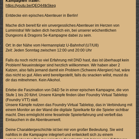
Kampagnen Trailer:
https://youtu.be/QEQ44tkSkeg
Entdecke ein episches Abenteuer in Berlin!
Mache dich bereit für ein unvergessliches Abenteuer im Herzen von
Luministra! Wir laden dich herzlich ein, bei unserer wöchentlichen
Dungeons & Dragons 5e-Kampagne dabei zu sein.
Ort: In der Nähe vom Hermannplatz U-Bahnhof (U7/U8)
Zeit: Jeden Sonntag zwischen 12:00 und 20:00 Uhr
Falls du noch nicht so viel Erfahrung mit DND hast, das ist überhaupt kein
Problem! Neueinsteiger sind herzlich willkommen. Wir haben aber 2
Katzen, also falls jemand damit ein Problem (Schwere Allergien) hat, wäre
das nicht so gut. Alles wird bereitgestellt, falls du snacken willst, musst du
dir das mitnehmen. Kein Alkohol.
Erlebe die Faszination von D&D 5e in einer epischen Kampagne, die von
Stufe 1 bis 20 führt. Unsere Kämpfe finden über Foundry Virtual Tabletop
(Foundry VTT) statt.
Unsere Kämpfe nutzen das Foundry Virtual Tabletop, das in Verbindung mit
einem Monitor an der Wand die digitale Spielkarte für die Spieler sichtbar
macht. Dies ermöglicht eine fesselnde Spielerfahrung und vertieft das
Eintauchen in die Abenteuerwelt.
Deine Charaktergeschichte ist bei mir von großer Bedeutung. Sie wird
nahtlos in die Kampagne integriert und entwickelt sich zu einem