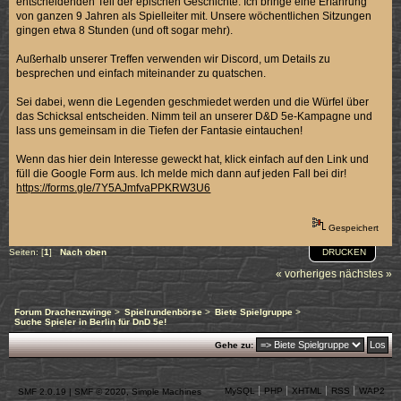
entscheidenden Teil der epischen Geschichte. Ich bringe eine Erfahrung
von ganzen 9 Jahren als Spielleiter mit. Unsere wöchentlichen Sitzungen
gingen etwa 8 Stunden (und oft sogar mehr).
Außerhalb unserer Treffen verwenden wir Discord, um Details zu
besprechen und einfach miteinander zu quatschen.
Sei dabei, wenn die Legenden geschmiedet werden und die Würfel über
das Schicksal entscheiden. Nimm teil an unserer D&D 5e-Kampagne und
lass uns gemeinsam in die Tiefen der Fantasie eintauchen!
Wenn das hier dein Interesse geweckt hat, klick einfach auf den Link und
füll die Google Form aus. Ich melde mich dann auf jeden Fall bei dir!
https://forms.gle/7Y5AJmfvaPPKRW3U6
Gespeichert
DRUCKEN
Seiten: [
1
]
Nach oben
« vorheriges
nächstes »
Forum Drachenzwinge
>
Spielrundenbörse
>
Biete Spielgruppe
>
Suche Spieler in Berlin für DnD 5e!
Gehe zu:
MySQL
PHP
XHTML
RSS
WAP2
SMF 2.0.19
|
SMF © 2020
,
Simple Machines