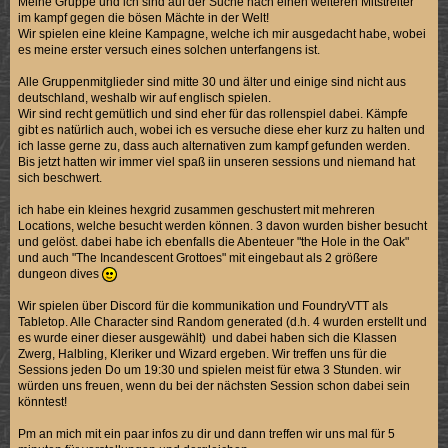
Meine Gruppe und ich sind auf der Suche nach einen weiteren Mitstreiter
im kampf gegen die bösen Mächte in der Welt!
Wir spielen eine kleine Kampagne, welche ich mir ausgedacht habe, wobei
es meine erster versuch eines solchen unterfangens ist.
Alle Gruppenmitglieder sind mitte 30 und älter und einige sind nicht aus
deutschland, weshalb wir auf englisch spielen.
Wir sind recht gemütlich und sind eher für das rollenspiel dabei. Kämpfe
gibt es natürlich auch, wobei ich es versuche diese eher kurz zu halten und
ich lasse gerne zu, dass auch alternativen zum kampf gefunden werden.
Bis jetzt hatten wir immer viel spaß iin unseren sessions und niemand hat
sich beschwert.
ich habe ein kleines hexgrid zusammen geschustert mit mehreren
Locations, welche besucht werden können. 3 davon wurden bisher besucht
und gelöst. dabei habe ich ebenfalls die Abenteuer "the Hole in the Oak"
und auch "The Incandescent Grottoes" mit eingebaut als 2 größere
dungeon dives
Wir spielen über Discord für die kommunikation und FoundryVTT als
Tabletop. Alle Character sind Random generated (d.h. 4 wurden erstellt und
es wurde einer dieser ausgewählt) und dabei haben sich die Klassen
Zwerg, Halbling, Kleriker und Wizard ergeben. Wir treffen uns für die
Sessions jeden Do um 19:30 und spielen meist für etwa 3 Stunden. wir
würden uns freuen, wenn du bei der nächsten Session schon dabei sein
könntest!
Pm an mich mit ein paar infos zu dir und dann treffen wir uns mal für 5