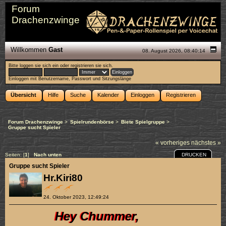
Forum
Drachenzwinge
Willkommen
Gast
08. August 2026, 08:40:14
Bitte
loggen sie sich ein
oder
registrieren sie sich
.
Einloggen mit Benutzername, Passwort und Sitzungslänge
Übersicht
Hilfe
Suche
Kalender
Einloggen
Registrieren
Forum Drachenzwinge
>
Spielrundenbörse
>
Biete Spielgruppe
>
Gruppe sucht Spieler
« vorheriges
nächstes »
DRUCKEN
Seiten: [
1
]
Nach unten
Gruppe sucht Spieler
Hr.Kiri80
24. Oktober 2023, 12:49:24
Hey Chummer,