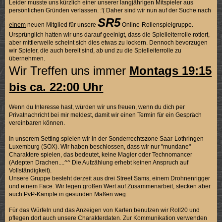
Leider musste uns kürzlich einer unserer langjährigen Mitspieler aus
persönlichen Gründen verlassen. :'( Daher sind wir nun auf der Suche nach
SR5
einem
neuen Mitglied für unsere
Online-Rollenspielgruppe.
Ursprünglich hatten wir uns darauf geeinigt, dass die Spielleiterrolle rotiert,
aber mittlerweile scheint sich dies etwas zu lockern. Dennoch bevorzugen
wir Spieler, die auch bereit sind, ab und zu die Spielleiterrolle zu
übernehmen.
Wir Treffen uns immer
Montags 19:15
bis ca. 22:00 Uhr
Wenn du Interesse hast, würden wir uns freuen, wenn du dich per
Privatnachricht bei mir meldest, damit wir einen Termin für ein Gespräch
vereinbaren können.
In unserem Setting spielen wir in der Sonderrechtszone Saar-Lothringen-
Luxemburg (SOX). Wir haben beschlossen, dass wir nur "mundane"
Charaktere spielen, das bedeutet, keine Magier oder Technomancer
(Adepten Drachen....^^ Die Aufzählung erhebt keinen Anspruch auf
Vollständigkeit).
Unsere Gruppe besteht derzeit aus drei Street Sams, einem Drohnenrigger
und einem Face. Wir legen großen Wert auf Zusammenarbeit, stecken aber
auch PvP-Kämpfe in gesunden Maßen weg.
Für das Würfeln und das Anzeigen von Karten benutzen wir Roll20 und
pflegen dort auch unsere Charakterdaten. Zur Kommunikation verwenden