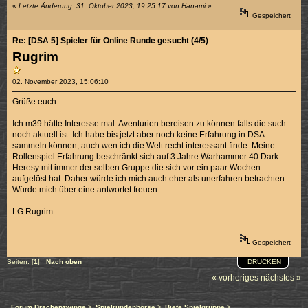
«
Letzte Änderung: 31. Oktober 2023, 19:25:17 von Hanami
»
Gespeichert
Re: [DSA 5] Spieler für Online Runde gesucht (4/5)
Rugrim
02. November 2023, 15:06:10
Grüße euch
Ich m39 hätte Interesse mal Aventurien bereisen zu können falls die such
noch aktuell ist. Ich habe bis jetzt aber noch keine Erfahrung in DSA
sammeln können, auch wen ich die Welt recht interessant finde. Meine
Rollenspiel Erfahrung beschränkt sich auf 3 Jahre Warhammer 40 Dark
Heresy mit immer der selben Gruppe die sich vor ein paar Wochen
aufgelöst hat. Daher würde ich mich auch eher als unerfahren betrachten.
Würde mich über eine antwortet freuen.
LG Rugrim
Gespeichert
DRUCKEN
Seiten: [
1
]
Nach oben
« vorheriges
nächstes »
Forum Drachenzwinge
>
Spielrundenbörse
>
Biete Spielgruppe
>