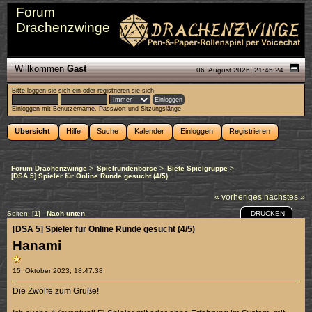
Forum
Drachenzwinge
Willkommen
Gast
06. August 2026, 21:45:24
Bitte
loggen sie sich ein
oder
registrieren sie sich
.
Einloggen mit Benutzername, Passwort und Sitzungslänge
Übersicht
Hilfe
Suche
Kalender
Einloggen
Registrieren
Forum Drachenzwinge
>
Spielrundenbörse
>
Biete Spielgruppe
>
[DSA 5] Spieler für Online Runde gesucht (4/5)
« vorheriges
nächstes »
DRUCKEN
Seiten: [
1
]
Nach unten
[DSA 5] Spieler für Online Runde gesucht (4/5)
Hanami
15. Oktober 2023, 18:47:38
Die Zwölfe zum Gruße!