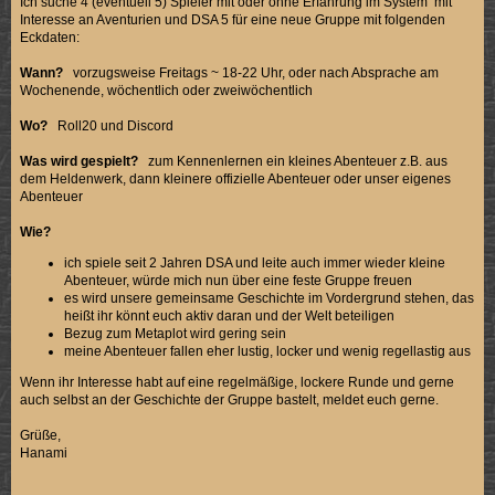
Ich suche 4 (eventuell 5) Spieler mit oder ohne Erfahrung im System mit
Interesse an Aventurien und DSA 5 für eine neue Gruppe mit folgenden
Eckdaten:
Wann?
vorzugsweise Freitags ~ 18-22 Uhr, oder nach Absprache am
Wochenende, wöchentlich oder zweiwöchentlich
Wo?
Roll20 und Discord
Was wird gespielt?
zum Kennenlernen ein kleines Abenteuer z.B. aus
dem Heldenwerk, dann kleinere offizielle Abenteuer oder unser eigenes
Abenteuer
Wie?
ich spiele seit 2 Jahren DSA und leite auch immer wieder kleine
Abenteuer, würde mich nun über eine feste Gruppe freuen
es wird unsere gemeinsame Geschichte im Vordergrund stehen, das
heißt ihr könnt euch aktiv daran und der Welt beteiligen
Bezug zum Metaplot wird gering sein
meine Abenteuer fallen eher lustig, locker und wenig regellastig aus
Wenn ihr Interesse habt auf eine regelmäßige, lockere Runde und gerne
auch selbst an der Geschichte der Gruppe bastelt, meldet euch gerne.
Grüße,
Hanami