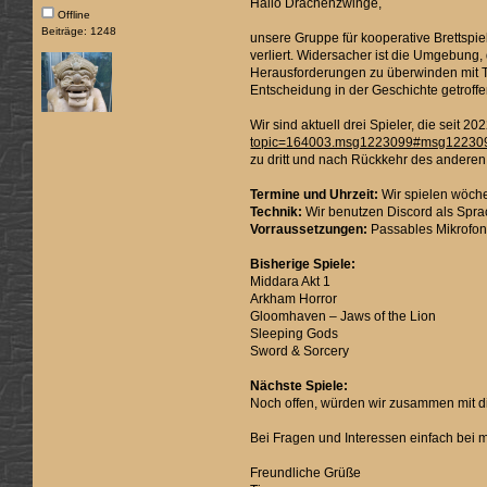
Hallo Drachenzwinge,
Offline
Beiträge: 1248
unsere Gruppe für kooperative Brettspi
verliert. Widersacher ist die Umgebung,
Herausforderungen zu überwinden mit Tak
Entscheidung in der Geschichte getroff
Wir sind aktuell drei Spieler, die sei
topic=164003.msg1223099#msg12230
zu dritt und nach Rückkehr des anderen S
Termine und Uhrzeit:
Wir spielen wöch
Technik:
Wir benutzen Discord als Sprac
Vorraussetzungen:
Passables Mikrofon,
Bisherige Spiele:
Middara Akt 1
Arkham Horror
Gloomhaven – Jaws of the Lion
Sleeping Gods
Sword & Sorcery
Nächste Spiele:
Noch offen, würden wir zusammen mit di
Bei Fragen und Interessen einfach bei 
Freundliche Grüße