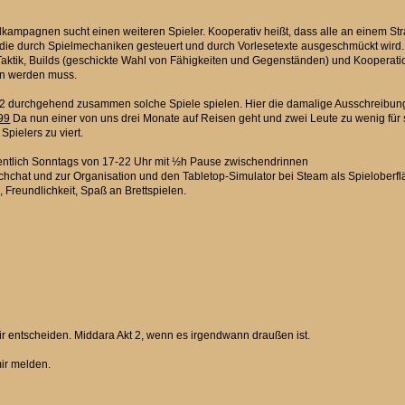
elkampagnen sucht einen weiteren Spieler. Kooperativ heißt, dass alle an einem S
 die durch Spielmechaniken gesteuert und durch Vorlesetexte ausgeschmückt wird. E
tik, Builds (geschickte Wahl von Fähigkeiten und Gegenständen) und Kooperation. R
en werden muss.
t 2022 durchgehend zusammen solche Spiele spielen. Hier die damalige Ausschreibun
99
Da nun einer von uns drei Monate auf Reisen geht und zwei Leute zu wenig für s
pielers zu viert.
entlich Sonntags von 17-22 Uhr mit ½h Pause zwischendrinnen
hchat und zur Organisation und den Tabletop-Simulator bei Steam als Spieloberfl
 Freundlichkeit, Spaß an Brettspielen.
r entscheiden. Middara Akt 2, wenn es irgendwann draußen ist.
mir melden.