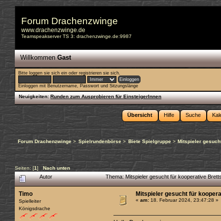
Forum Drachenzwinge
www.drachenzwinge.de
Teamspeakserver TS 3: drachenzwinge.de:9987
Willkommen
Gast
Bitte
loggen sie sich ein
oder
registrieren sie sich
.
Einloggen mit Benutzername, Passwort und Sitzungslänge
Neuigkeiten:
Runden zum Ausprobieren für EinsteigerInnen
Übersicht
Hilfe
Suche
Kal
Forum Drachenzwinge
>
Spielrundenbörse
>
Biete Spielgruppe
>
Mitspieler gesuch
Seiten: [
1
]
Nach unten
Autor
Thema: Mitspieler gesucht für kooperative Bre
Timo
Mitspieler gesucht für kooper
«
am:
18. Februar 2024, 23:47:28 »
Spielleiter
Königsdrache