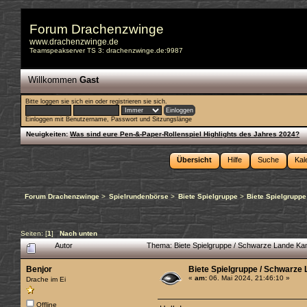
Forum Drachenzwinge
www.drachenzwinge.de
Teamspeakserver TS 3: drachenzwinge.de:9987
Willkommen
Gast
Bitte
loggen sie sich ein
oder
registrieren sie sich
.
Einloggen mit Benutzername, Passwort und Sitzungslänge
Neuigkeiten:
Was sind eure Pen-&-Paper-Rollenspiel Highlights des Jahres 2024?
Übersicht
Hilfe
Suche
Kal
Forum Drachenzwinge
>
Spielrundenbörse
>
Biete Spielgruppe
>
Biete Spielgruppe
Seiten: [
1
]
Nach unten
Autor
Thema: Biete Spielgruppe / Schwarze Lande Kam
Benjor
Biete Spielgruppe / Schwarze 
«
am:
06. Mai 2024, 21:46:10 »
Drache im Ei
Offline