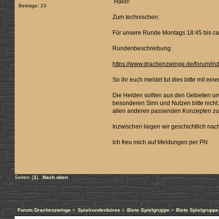
Hallo!
Beiträge: 23
Zum technischen:
Für unsere Runde Montags 18:45 bis ca.
Rundenbeschreibung:
https://www.drachenzwinge.de/forum/i
So ihr euch meldet tut dies bitte mit 
Die Helden sollten aus den Gebieten um
besonderen Sinn und Nutzen bitte nicht
allen anderen passenden Konzepten zu
Inzwischen liegen wir geschichtlich n
Ich freu mich auf Meldungen per PN.
Seiten: [
1
]
Nach oben
Forum Drachenzwinge
>
Spielrundenbörse
>
Biete Spielgruppe
>
Biete Spielgruppe