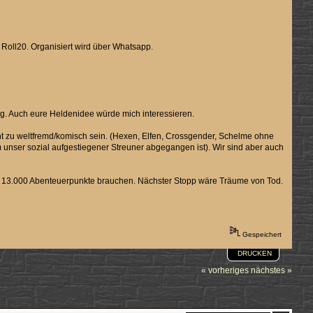
 Roll20. Organisiert wird über Whatsapp.
ng. Auch eure Heldenidee würde mich interessieren.
t zu weltfremd/komisch sein. (Hexen, Elfen, Crossgender, Schelme ohne
 unser sozial aufgestiegener Streuner abgegangen ist). Wir sind aber auch
e 13.000 Abenteuerpunkte brauchen. Nächster Stopp wäre Träume von Tod.
Gespeichert
DRUCKEN
« vorheriges
nächstes »