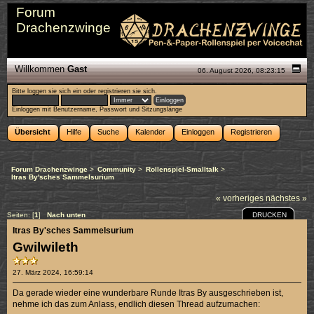
Forum
Drachenzwinge
Willkommen
Gast
06. August 2026, 08:23:15
Bitte
loggen sie sich ein
oder
registrieren sie sich
.
Einloggen mit Benutzername, Passwort und Sitzungslänge
Übersicht
Hilfe
Suche
Kalender
Einloggen
Registrieren
Forum Drachenzwinge
>
Community
>
Rollenspiel-Smalltalk
>
Itras By'sches Sammelsurium
« vorheriges
nächstes »
DRUCKEN
Seiten: [
1
]
Nach unten
Itras By'sches Sammelsurium
Gwilwileth
27. März 2024, 16:59:14
Da gerade wieder eine wunderbare Runde Itras By ausgeschrieben ist,
nehme ich das zum Anlass, endlich diesen Thread aufzumachen: