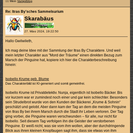
🧛‍♂️ Mein
Vampirblog
Re: Itras By'sches Sammelsurium
Skarabäus
27. März 2024, 19:22:50
Hallo Gwilwileth,
Ich mag deine Idee mit der Sammlung der Itras By Charaktere. Und weil
mein letzter Charakter aus "Mord der Träume" einen direkten Bezug zum
Marsch der Pinguine hat, kopiere ich hier die Charakterbeschreibung
hinein:
Isobello Krume geb. Blume
Das Charakterbild ist KI-generiert und somit gemeinfrei.
Isobello Krume ist Privatdetektiv. Nunja, eigentlich ist Isobello Bäcker. Bis
vor kurzem war er zumindest noch einer und gar kein schlechter. Besonders
sein Strudelbrot wurde von den Kunden der Bäckerei „Krume & Sohnin“
geschätzt und gelobt. Aber dann kam der Tag an dem die meisten Pinguine
von Itras By bei ihrem Marsch durch die Stadt ihr Leben verloren. Der Tag
ging vorbei, die Pinguine waren verschwunden – für alle, nur nicht für
Isobello. Seit diesem Tag verfolgen ihn die Geister der verstorbenen
Pinguine. Er weiß nicht, was sie vom ihm wollen, aber der durchdringende
Blick aus ihren kleinen Knopfaugen sagt ihm, dass sie etwas von ihm