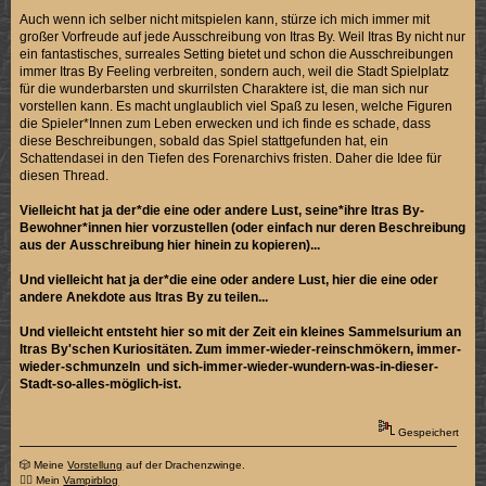
Auch wenn ich selber nicht mitspielen kann, stürze ich mich immer mit
großer Vorfreude auf jede Ausschreibung von Itras By. Weil Itras By nicht nur
ein fantastisches, surreales Setting bietet und schon die Ausschreibungen
immer Itras By Feeling verbreiten, sondern auch, weil die Stadt Spielplatz
für die wunderbarsten und skurrilsten Charaktere ist, die man sich nur
vorstellen kann. Es macht unglaublich viel Spaß zu lesen, welche Figuren
die Spieler*Innen zum Leben erwecken und ich finde es schade, dass
diese Beschreibungen, sobald das Spiel stattgefunden hat, ein
Schattendasei in den Tiefen des Forenarchivs fristen. Daher die Idee für
diesen Thread.
Vielleicht hat ja der*die eine oder andere Lust, seine*ihre Itras By-
Bewohner*innen hier vorzustellen (oder einfach nur deren Beschreibung
aus der Ausschreibung hier hinein zu kopieren)...
Und vielleicht hat ja der*die eine oder andere Lust, hier die eine oder
andere Anekdote aus Itras By zu teilen...
Und vielleicht entsteht hier so mit der Zeit ein kleines Sammelsurium an
Itras By'schen Kuriositäten. Zum immer-wieder-reinschmökern, immer-
wieder-schmunzeln und sich-immer-wieder-wundern-was-in-dieser-
Stadt-so-alles-möglich-ist.
Gespeichert
🎲 Meine
Vorstellung
auf der Drachenzwinge.
🧛‍♂️ Mein
Vampirblog