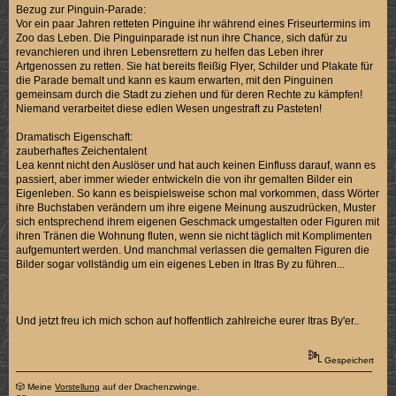
Bezug zur Pinguin-Parade:
Vor ein paar Jahren retteten Pinguine ihr während eines Friseurtermins im
Zoo das Leben. Die Pinguinparade ist nun ihre Chance, sich dafür zu
revanchieren und ihren Lebensrettern zu helfen das Leben ihrer
Artgenossen zu retten. Sie hat bereits fleißig Flyer, Schilder und Plakate für
die Parade bemalt und kann es kaum erwarten, mit den Pinguinen
gemeinsam durch die Stadt zu ziehen und für deren Rechte zu kämpfen!
Niemand verarbeitet diese edlen Wesen ungestraft zu Pasteten!
Dramatisch Eigenschaft:
zauberhaftes Zeichentalent
Lea kennt nicht den Auslöser und hat auch keinen Einfluss darauf, wann es
passiert, aber immer wieder entwickeln die von ihr gemalten Bilder ein
Eigenleben. So kann es beispielsweise schon mal vorkommen, dass Wörter
ihre Buchstaben verändern um ihre eigene Meinung auszudrücken, Muster
sich entsprechend ihrem eigenen Geschmack umgestalten oder Figuren mit
ihren Tränen die Wohnung fluten, wenn sie nicht täglich mit Komplimenten
aufgemuntert werden. Und manchmal verlassen die gemalten Figuren die
Bilder sogar vollständig um ein eigenes Leben in Itras By zu führen...
Und jetzt freu ich mich schon auf hoffentlich zahlreiche eurer Itras By'er..
Gespeichert
🎲 Meine
Vorstellung
auf der Drachenzwinge.