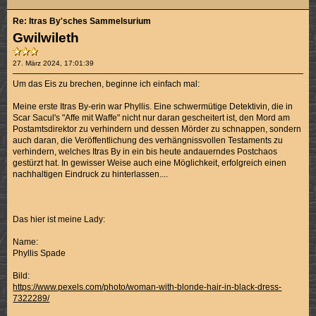
Re: Itras By'sches Sammelsurium
Gwilwileth
27. März 2024, 17:01:39
Um das Eis zu brechen, beginne ich einfach mal:
Meine erste Itras By-erin war Phyllis. Eine schwermütige Detektivin, die in
Scar Sacul's "Affe mit Waffe" nicht nur daran gescheitert ist, den Mord am
Postamtsdirektor zu verhindern und dessen Mörder zu schnappen, sondern
auch daran, die Veröffentlichung des verhängnissvollen Testaments zu
verhindern, welches Itras By in ein bis heute andauerndes Postchaos
gestürzt hat. In gewisser Weise auch eine Möglichkeit, erfolgreich einen
nachhaltigen Eindruck zu hinterlassen....
Das hier ist meine Lady:
Name:
Phyllis Spade
Bild:
https://www.pexels.com/photo/woman-with-blonde-hair-in-black-dress-
7322289/