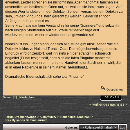
erwarten. Leider sprechen sie nicht mit ihm. Aber manchmal tauchen sie
unvermittelt an bestimmten Orten auf, als wollten sie ihm etwas sagen. Auf
diesem Weg landete er in der Detektei. Seitdem versucht er ein Detektiv zu
sein, um den Pinguingeistern gerecht zu werden. Leider ist er noch
Anfänger und man merkt es…
Seine Frau hatte gar kein Verständnis für seine "Spinnerei" und setzte ihn
nach einigen Streitereien auf die Straße mit der Ansage erst
wiederzukommen, wenn er wieder normal geworden sei.
Isobello ist ein junger Mann, der sich alle Mühe gibt auszusehen wie ein
Detektiv, inklusive Hut und Trench-Coat. Der möglicherweise gute erste
Eindruck wird oft zerstört, weil ihn stets ein penetranter Fischgeruch
begleitet (Er hat festgestellt, dass sich die toten Pinguine manchmal
ablenken lassen, wenn er ihnen eine Handvoll toter Sardinen hinwirft, die
er in einer Papiertüte in seinem Mantel herumträgt.).
Dramatische Eigenschaft: „Ich sehe tote Pinguine“
Gespeichert
DRUCKEN
Seiten: [
1
]
Nach oben
« vorheriges
nächstes »
Forum Drachenzwinge
>
Community
>
Rollenspiel-Smalltalk
>
Itras By'sches Sammelsurium
Gehe zu: