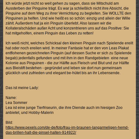
Ich würde jetzt nicht so weit gehen zu sagen, dass sie Mitschuld am
Aussterben der Pinguine trägt. Es war ja schließlich nicht ihre Absicht, die
Pinguine auf dem Weg zu ihrer Vernichtung zu begleiten. Sie WOLLTE den
Pinguinen ja helfen. Und wie heißt es so schön: einzig und allein der Wille
zählt. Außerdem hat ja ein Pinguin überlebt. Also lassen wir die
Kollateralschäden außer Acht und konzentrieren uns auf das Positive: Sie
hat mitgeholfen, einem Pinguin das Leben zu retten!
Ich weiß nicht, welches Schicksal den kleinen Pinguin nach Spielende ereilt
hat oder noch ereilen wird. In meiner Fantasie hat er den von Leas Plakat
entflohenen gezeichneten Pinguin (auf dessen Suche er sich zu Spielende
begab) jedenfalls gefunden und mit ihm in den Randgebieten eine neue
Kolonie aus Pinguinen - die zur Hälfte aus Fleisch und Blut und zur Hälfte
aus Bleistift bestehen - gegründet und leben sie dort nun gemeinsam
glücklich und zufrieden und elegant be-hütet bis an ihr Lebensende.
Das ist meine Lady:
Name:
Lea Sommer
Lea ist eine junge Tierfriseurin, die ihre Dienste auch im hiesigen Zoo
anbietet, und Hobby-Malerin
Bild:
https://www.pexels.com/de-de/foto/frau-im-braunen-langarmeligen-hemd-
das-brillen-halt-die-pinsel-halten-914922/