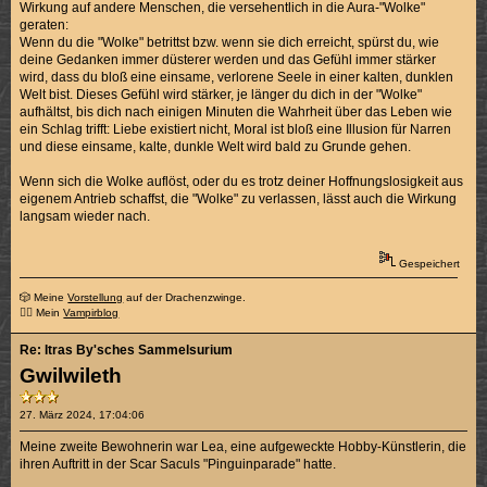
Wirkung auf andere Menschen, die versehentlich in die Aura-"Wolke"
geraten:
Wenn du die "Wolke" betrittst bzw. wenn sie dich erreicht, spürst du, wie
deine Gedanken immer düsterer werden und das Gefühl immer stärker
wird, dass du bloß eine einsame, verlorene Seele in einer kalten, dunklen
Welt bist. Dieses Gefühl wird stärker, je länger du dich in der "Wolke"
aufhältst, bis dich nach einigen Minuten die Wahrheit über das Leben wie
ein Schlag trifft: Liebe existiert nicht, Moral ist bloß eine Illusion für Narren
und diese einsame, kalte, dunkle Welt wird bald zu Grunde gehen.
Wenn sich die Wolke auflöst, oder du es trotz deiner Hoffnungslosigkeit aus
eigenem Antrieb schaffst, die "Wolke" zu verlassen, lässt auch die Wirkung
langsam wieder nach.
Gespeichert
🎲 Meine
Vorstellung
auf der Drachenzwinge.
🧛‍♂️ Mein
Vampirblog
Re: Itras By'sches Sammelsurium
Gwilwileth
27. März 2024, 17:04:06
Meine zweite Bewohnerin war Lea, eine aufgeweckte Hobby-Künstlerin, die
ihren Auftritt in der Scar Saculs "Pinguinparade" hatte.