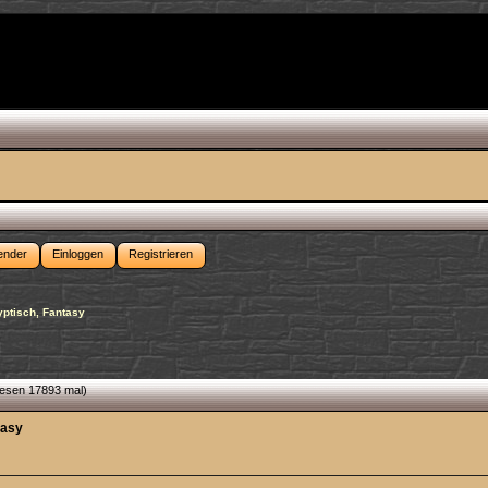
ender
Einloggen
Registrieren
yptisch, Fantasy
lesen 17893 mal)
tasy