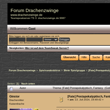
Forum Drachenzwinge
www.drachenzwinge.de
Teamspeakserver TS 3: drachenzwinge.de:9987
Willkommen
Gast
Bitte
loggen sie sich ein
oder
registrieren sie sich
.
Einloggen mit Benutzername, Passwort und Sitzungslänge
Neuigkeiten:
Wer ist auf dem TeamSpeak Server?
Übersicht
Hilfe
Suche
Kal
Forum Drachenzwinge
>
Spielrundenbörse
>
Biete Spielgruppe
>
[Fate] Postapokal
Seiten: [
1
]
Nach unten
Autor
Thema: [Fate] Postapokalyptisch, Fantasy (Ge
Ginstor
[Fate] Postapokalyptisch, Fan
«
am:
13. Juli 2024, 19:49:42 »
Drachenritter
Kaiserdrache