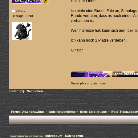
Hallo ihr Lieben,
ich biete eine Runde Fate an, Sonntags 1
Offline
Runde verraten, dass es nach einem Apo
Beiträge: 3250
vorhanden ist.
Wer Interesse hat, kann sich gern bei mi
Ich kann noch 2 Plätze vergeben.
Ginstor
Never play on patch day!
Seiten: [
1
]
Nach oben
Forum Drachenzwinge
>
Spielrundenbörse
>
Biete Spielgruppe
>
[Fate] Postapokal
-
Impressum
-
Datenschutz
Drachenzwinge
von Arne Nax