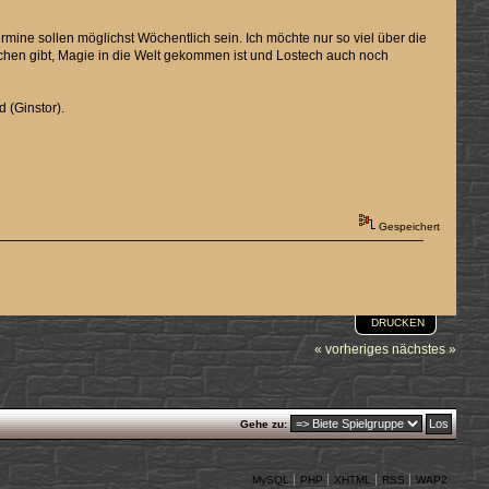
ermine sollen möglichst Wöchentlich sein. Ich möchte nur so viel über die
schen gibt, Magie in die Welt gekommen ist und Lostech auch noch
 (Ginstor).
Gespeichert
DRUCKEN
« vorheriges
nächstes »
Gehe zu:
MySQL
PHP
XHTML
RSS
WAP2