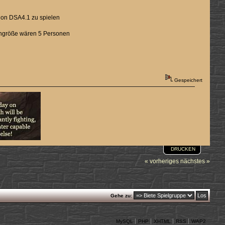
tion DSA4.1 zu spielen
engröße wären 5 Personen
Gespeichert
DRUCKEN
« vorheriges
nächstes »
Gehe zu:
MySQL
PHP
XHTML
RSS
WAP2