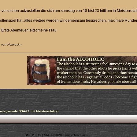
ersuchen aufźustellen die sich am samstag von 18 bist 23 trifft um in Meisterrota
Rollenspiel hat ,alles weitere werden wir gemeinsam besprechen, maximale Rund
Erste Abenteuer leitet meine Frau
1 von Nemrack
»
stagsrunde DSA4.1 mit Meisterrotation
SMF 2.0.19
|
SMF © 2020
,
Simple Machines