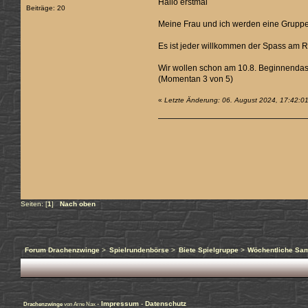
Hallo erstmal
Beiträge: 20
Meine Frau und ich werden eine Gruppe v
Es ist jeder willkommen der Spass am 
Wir wollen schon am 10.8. Beginnendas 
(Momentan 3 von 5)
«
Letzte Änderung: 06. August 2024, 17:42:0
Seiten: [
1
]
Nach oben
Forum Drachenzwinge
>
Spielrundenbörse
>
Biete Spielgruppe
>
Wöchentliche Sam
-
Impressum
-
Datenschutz
Drachenzwinge
von Arne Nax