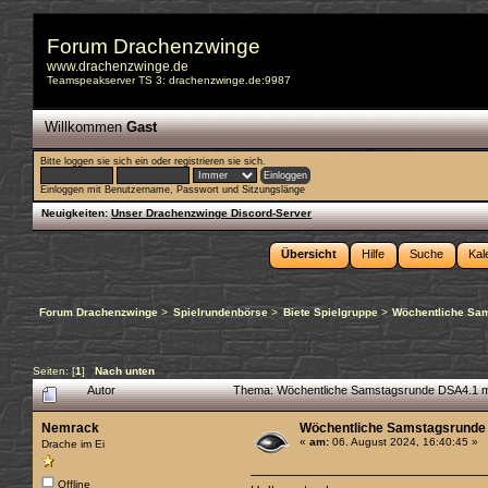
Forum Drachenzwinge
www.drachenzwinge.de
Teamspeakserver TS 3: drachenzwinge.de:9987
Willkommen
Gast
Bitte
loggen sie sich ein
oder
registrieren sie sich
.
Einloggen mit Benutzername, Passwort und Sitzungslänge
Neuigkeiten:
Unser Drachenzwinge Discord-Server
Übersicht
Hilfe
Suche
Kal
Forum Drachenzwinge
>
Spielrundenbörse
>
Biete Spielgruppe
>
Wöchentliche Sam
Seiten: [
1
]
Nach unten
Autor
Thema: Wöchentliche Samstagsrunde DSA4.1 mi
Nemrack
Wöchentliche Samstagsrunde 
«
am:
06. August 2024, 16:40:45 »
Drache im Ei
Offline